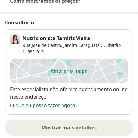
Como mostramos os preços?
Consultório
Nutricionista Tamiris Vieira
Rua José de Castro,
Jardim Caraguatá
,
Cubatão
11535-010
Ampliar o mapa
abre num novo separador
Disponibilidade
Este especialista não oferece agendamento online
neste endereço
O que eu posso fazer agora?
Mostrar mais detalhes
sobre o endereço