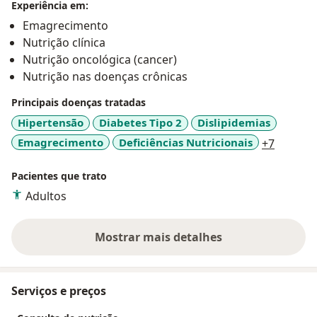
Experiência em:
Emagrecimento
Nutrição clínica
Nutrição oncológica (cancer)
Nutrição nas doenças crônicas
Principais doenças tratadas
Hipertensão
Diabetes Tipo 2
Dislipidemias
a11y_sr
Emagrecimento
Deficiências Nutricionais
+7
Pacientes que trato
Adultos
Mostrar mais detalhes
sobre a experiência
Serviços e preços