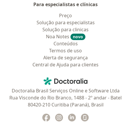
Para especialistas e clínicas
Preço
Solução para especialistas
Solução para clinicas
Noa Notes
novo
Conteúdos
Termos de uso
Alerta de segurança
Central de Ajuda para clientes
Contato
Doctoralia - Homepage
Doctoralia Brasil Serviços Online e Software Ltda
Rua Visconde do Rio Branco, 1488 - 2º andar - Batel
80420-210 Curitiba (Paraná), Brasil
Facebook
abre num novo separador
Instagram
abre num novo separador
Linkedin
abre num novo separad
Glassdoor
abre num novo se