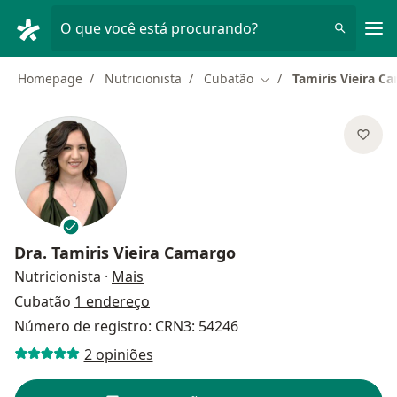
Men
O que você está procurando?
Homepage
Nutricionista
Cubatão
Tamiris Vieira C
Mudar de cidade
Dra.
Tamiris Vieira Camargo
sobre as especializações
Nutricionista
·
Mais
Cubatão
1 endereço
Número de registro: CRN3: 54246
2 opiniões