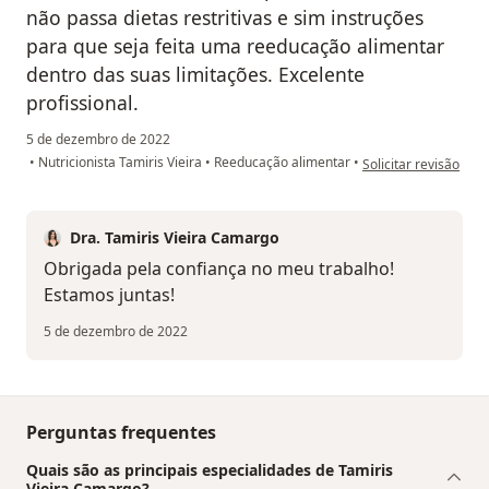
não passa dietas restritivas e sim instruções
para que seja feita uma reeducação alimentar
dentro das suas limitações. Excelente
profissional.
5 de dezembro de 2022
na opinião do utiliza
•
Nutricionista Tamiris Vieira
•
Reeducação alimentar
•
Solicitar revisão
Dra. Tamiris Vieira Camargo
Obrigada pela confiança no meu trabalho!
Estamos juntas!
5 de dezembro de 2022
Perguntas frequentes
Quais são as principais especialidades de Tamiris
Vieira Camargo?