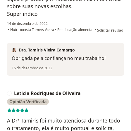
sobre suas novas escolhas.
Super indico
14 de dezembro de 2022
na opinião do utiliza
•
Nutricionista Tamiris Vieira
•
Reeducação alimentar
•
Solicitar revisão
Dra. Tamiris Vieira Camargo
Obrigada pela confiança no meu trabalho!
15 de dezembro de 2022
Leticia Rodrigues de Oliveira
L
Opinião Verificada
A Drª Tamiris foi muito atenciosa durante todo
o tratamento, ela é muito pontual e solícita,