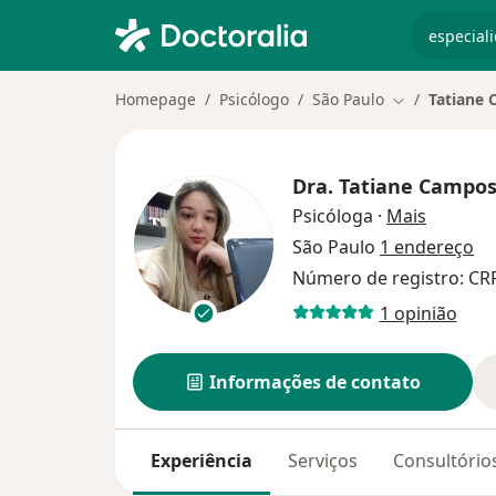
especiali
Homepage
Psicólogo
São Paulo
Tatiane
Mudar de cid
Dra.
Tatiane Campo
sobre as
Psicóloga
·
Mais
São Paulo
1 endereço
Número de registro: CR
1 opinião
Informações de contato
Experiência
Serviços
Consultório