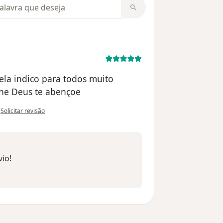
m opiniões
ela indico para todos muito
iane Deus te abençoe
na opinião do utilizador Flávio Caruso
•
Solicitar revisão
vio!