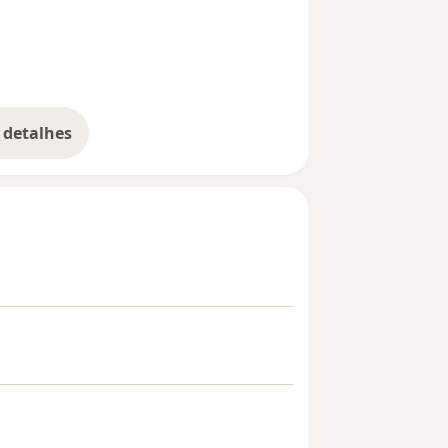
 detalhes
bre a experiência