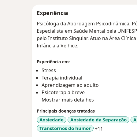
Experiência
Psicóloga da Abordagem Psicodinâmica, P
Especialista em Saúde Mental pela UNIFESP
pelo Instituto Singular. Atuo na Área Clín
Infância a Velhice.
Experiência em:
Stress
Terapia individual
Aprendizagem ao adulto
Psicoterapia breve
Mostrar mais detalhes
Principais doenças tratadas
Ansiedade
Ansiedade da Separação
A
a11y_sr_more_
Transtornos do humor
+11