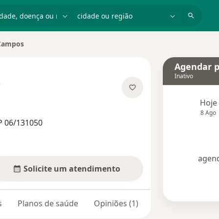
dade, doença ou nome
cidade ou região
 Campos
ade
Agendar p
Inativo
s
 especializações
Hoje
8 Ago
P 06/131050
agend
Solicite um atendimento
s
Planos de saúde
Opiniões (1)