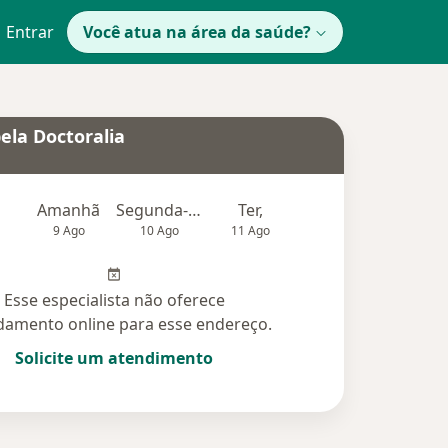
Entrar
Você atua na área da saúde?
ela Doctoralia
Amanhã
Segunda-feira
Ter,
Qua
Qui,
9 Ago
10 Ago
11 Ago
12 Ago
13 Ag
Esse especialista não oferece
amento online para esse endereço.
Solicite um atendimento