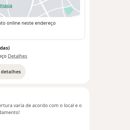
 mapa
re num novo separador
nto online neste endereço
das)
eço
Detalhes
 detalhes
bre o endereço
rtura varia de acordo com o local e o
ndamento!