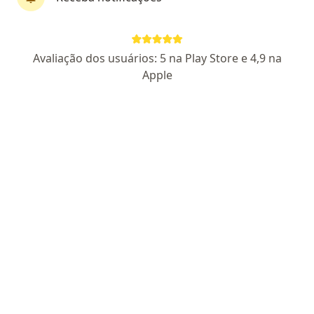
Não encontramos nenhum Técnico em
radiologia - Itajaí, Santa Catarina SC
Tente remover alguns filtros:
Avaliação dos usuários: 5 na Play Store e 4,9 na
Apple
Planos de Saúde
Homepage
Técnico Em Radiologia
Itajaí
Mudar de cidade
Mudar de cida
Funservir
Mudar de cidade
Serviço
Privacidade e cookies
Privacidade para profissionais não cadastrados
Sobre nós