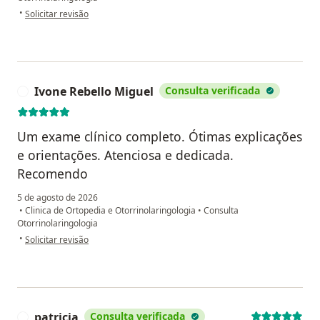
na opinião do utilizador SMU
•
Solicitar revisão
Ivone Rebello Miguel
Consulta verificada
I
Um exame clínico completo. Ótimas explicações
e orientações. Atenciosa e dedicada.
Recomendo
5 de agosto de 2026
•
Clinica de Ortopedia e Otorrinolaringologia
•
Consulta
Otorrinolaringologia
na opinião do utilizador Ivone Rebello Miguel
•
Solicitar revisão
patricia
Consulta verificada
P