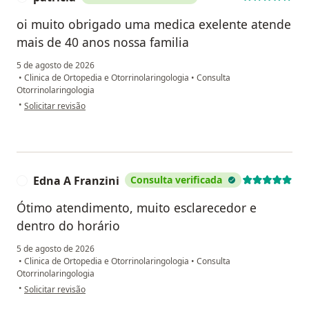
oi muito obrigado uma medica exelente atende
mais de 40 anos nossa familia
5 de agosto de 2026
•
Clinica de Ortopedia e Otorrinolaringologia
•
Consulta
Otorrinolaringologia
na opinião do utilizador patricia
•
Solicitar revisão
Edna A Franzini
Consulta verificada
E
Ótimo atendimento, muito esclarecedor e
dentro do horário
5 de agosto de 2026
•
Clinica de Ortopedia e Otorrinolaringologia
•
Consulta
Otorrinolaringologia
na opinião do utilizador Edna A Franzini
•
Solicitar revisão