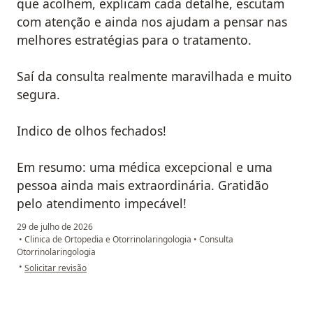
que acolhem, explicam cada detalhe, escutam
com atenção e ainda nos ajudam a pensar nas
melhores estratégias para o tratamento.
Saí da consulta realmente maravilhada e muito
segura.
Indico de olhos fechados!
Em resumo: uma médica excepcional e uma
pessoa ainda mais extraordinária. Gratidão
pelo atendimento impecável!
29 de julho de 2026
•
Clinica de Ortopedia e Otorrinolaringologia
•
Consulta
Otorrinolaringologia
na opinião do utilizador Elisangela Roberta Luzzi Silva
•
Solicitar revisão