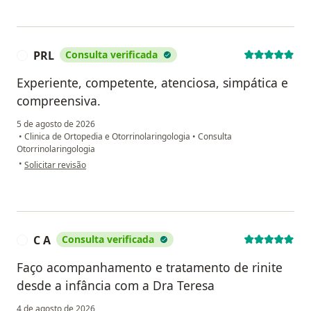
PRL
Consulta verificada
P
Experiente, competente, atenciosa, simpática e
compreensiva.
5 de agosto de 2026
•
Clinica de Ortopedia e Otorrinolaringologia
•
Consulta
Otorrinolaringologia
na opinião do utilizador PRL
•
Solicitar revisão
C A
Consulta verificada
C
Faço acompanhamento e tratamento de rinite
desde a infância com a Dra Teresa
4 de agosto de 2026