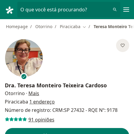
Men
O que você está procurando?
Homepage
Otorrino
Piracicaba
Teresa Monteiro Te
Mudar de cidade
Dra.
Teresa Monteiro Teixeira Cardoso
sobre as especializações
Otorrino
·
Mais
Piracicaba
1 endereço
Número de registro: CRM:SP 27432 - RQE Nº: 9178
91 opiniões