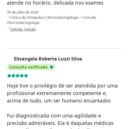
atende no horário, delicada nos exames
30 de julho de 2026
•
Clinica de Ortopedia e Otorrinolaringologia
•
Consulta
Otorrinolaringologia
na opinião do utilizador Melina Monteiro
•
Solicitar revisão
Elisangela Roberta Luzzi Silva
E
Consulta verificada
Hoje tive o privilégio de ser atendida por uma
profissional extremamente competente e,
acima de tudo, um ser humano encantador.
Fui diagnosticada com uma agilidade e
precisão admiráveis. Ela é daquelas médicas