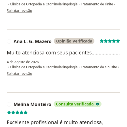
•
Clinica de Ortopedia e Otorrinolaringologia
•
Tratamento de rinite
•
na opinião do utilizador C A
Solicitar revisão
Ana L. G. Mazero
Opinião Verificada
A
Muito atenciosa com seus pacientes,...................
4 de agosto de 2026
•
Clinica de Ortopedia e Otorrinolaringologia
•
Tratamento da sinusite
•
na opinião do utilizador Ana L. G. Mazero
Solicitar revisão
Melina Monteiro
Consulta verificada
M
Excelente profissional é muito atenciosa,