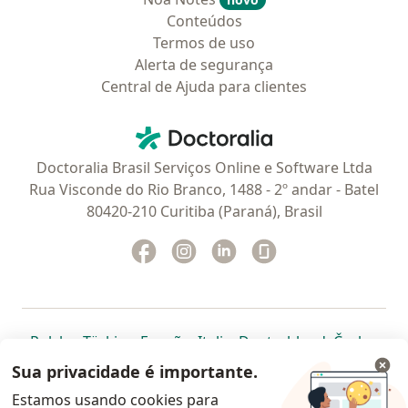
Conteúdos
Termos de uso
Alerta de segurança
Central de Ajuda para clientes
Contato
Doctoralia - Homepage
Doctoralia Brasil Serviços Online e Software Ltda
Rua Visconde do Rio Branco, 1488 - 2º andar - Batel
80420-210 Curitiba (Paraná), Brasil
Facebook
abre num novo separador
Instagram
abre num novo separador
Linkedin
abre num novo separad
Glassdoor
abre num novo se
abre num novo separador
abre num novo separador
abre num novo separador
abre num novo separado
abre num n
abre
Polska
,
Türkiye
,
España
,
Italia
,
Deutschland
,
Česko
,
abre num novo separador
abre num novo separador
abre num novo separador
abre num novo separa
abre num no
abre n
Portugal
,
México
,
Chile
,
Brasil
,
Argentina
,
Perú
,
Sua privacidade é importante.
abre num novo separad
Colombia
Estamos usando cookies para