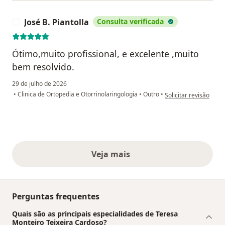
José B. Piantolla
Consulta verificada
J
Ótimo,muito profissional, e excelente ,muito
bem resolvido.
29 de julho de 2026
na opinião do utilizad
•
Clinica de Ortopedia e Otorrinolaringologia
•
Outro
•
Solicitar revisão
Veja mais
opiniões acima
Perguntas frequentes
Quais são as principais especialidades de Teresa
Monteiro Teixeira Cardoso?