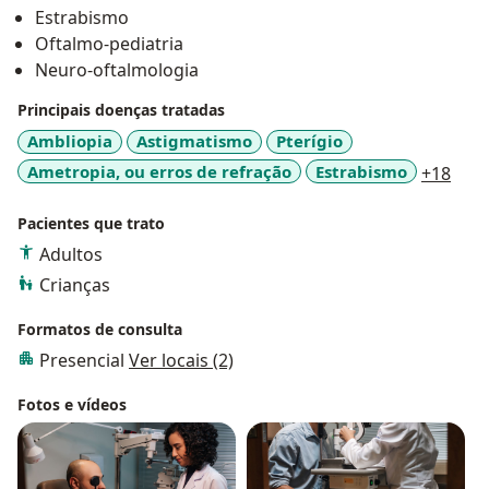
Estrabismo
Oftalmo-pediatria
Neuro-oftalmologia
Principais doenças tratadas
Ambliopia
Astigmatismo
Pterígio
a11y
Ametropia, ou erros de refração
Estrabismo
+18
Pacientes que trato
Adultos
Crianças
Formatos de consulta
Presencial
Ver locais (2)
Fotos e vídeos