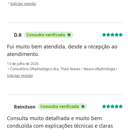
na opinião do utilizador Daniella Mendes
•
Solicitar revisão
D.R
Consulta verificada
D
Fui muito bem atendida, desde a recepção ao
atendimento.
13 de julho de 2026
•
Consultório Oftalmológico dra. Thaís Nunes
•
Neuro-oftalmologia
•
na opinião do utilizador D.R
Solicitar revisão
Reinilson
Consulta verificada
R
Consulta muito detalhada e muito bem
conduzida com explicações técnicas e claras