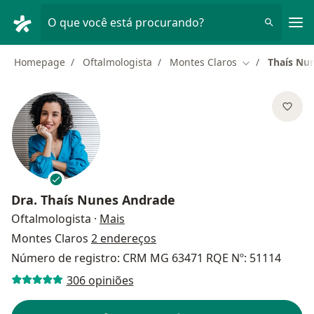
Men
O que você está procurando?
Homepage
Oftalmologista
Montes Claros
Thaís Nu
Mudar de cida
Dra.
Thaís Nunes Andrade
sobre as especializações
Oftalmologista
·
Mais
Montes Claros
2 endereços
Número de registro: CRM MG 63471 RQE Nº: 51114
306 opiniões