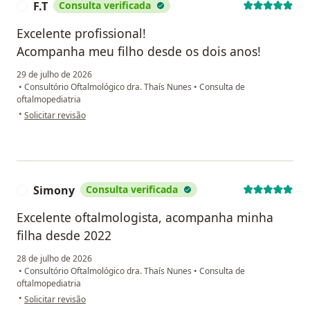
F.T
Consulta verificada
F
Excelente profissional!
Acompanha meu filho desde os dois anos!
29 de julho de 2026
•
Consultório Oftalmológico dra. Thaís Nunes
•
Consulta de
oftalmopediatria
na opinião do utilizador F.T
•
Solicitar revisão
Simony
Consulta verificada
S
Excelente oftalmologista, acompanha minha
filha desde 2022
28 de julho de 2026
•
Consultório Oftalmológico dra. Thaís Nunes
•
Consulta de
oftalmopediatria
na opinião do utilizador Simony
•
Solicitar revisão