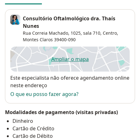
Consultório Oftalmológico dra. Thaís
Nunes
Rua Correia Machado, 1025, sala 710,
Centro
,
Montes Claros
39400-090
Ampliar o mapa
abre num novo separador
Disponibilidade
Este especialista não oferece agendamento online
neste endereço
O que eu posso fazer agora?
Modalidades de pagamento (visitas privadas)
Dinheiro
Cartão de Crédito
Cartão de Débito