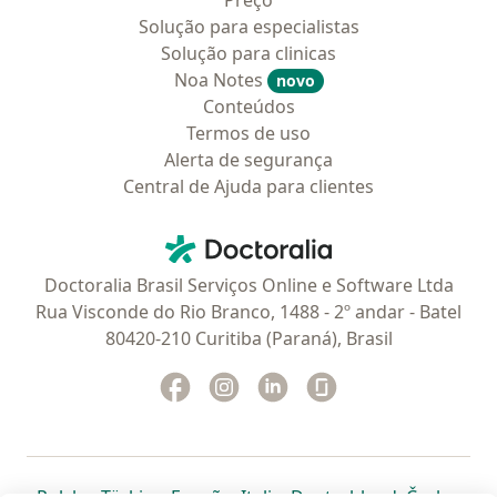
Preço
Solução para especialistas
Solução para clinicas
Noa Notes
novo
Conteúdos
Termos de uso
Alerta de segurança
Central de Ajuda para clientes
Contato
Doctoralia - Homepage
Doctoralia Brasil Serviços Online e Software Ltda
Rua Visconde do Rio Branco, 1488 - 2º andar - Batel
80420-210 Curitiba (Paraná), Brasil
Facebook
abre num novo separador
Instagram
abre num novo separador
Linkedin
abre num novo separad
Glassdoor
abre num novo se
abre num novo separador
abre num novo separador
abre num novo separador
abre num novo separado
abre num n
abre