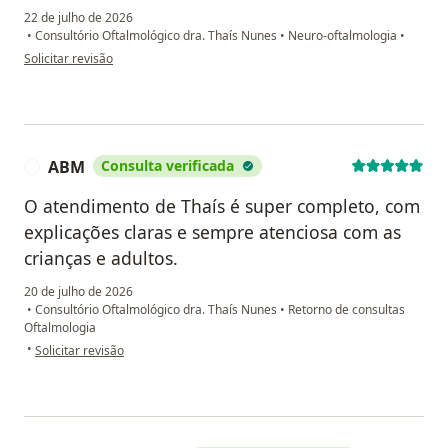
22 de julho de 2026
•
Consultório Oftalmológico dra. Thaís Nunes
•
Neuro-oftalmologia
•
na opinião do utilizador JASA
Solicitar revisão
ABM
Consulta verificada
A
O atendimento de Thaís é super completo, com
explicações claras e sempre atenciosa com as
crianças e adultos.
20 de julho de 2026
•
Consultório Oftalmológico dra. Thaís Nunes
•
Retorno de consultas
Oftalmologia
na opinião do utilizador ABM
•
Solicitar revisão