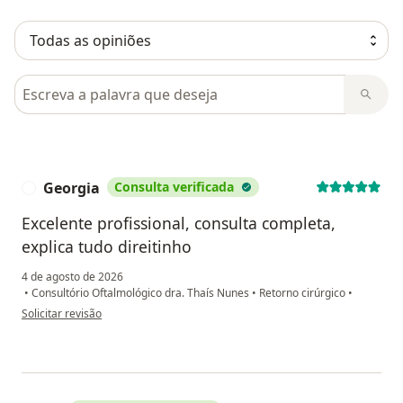
Pesquisar em opiniões
Georgia
Consulta verificada
G
Excelente profissional, consulta completa,
explica tudo direitinho
4 de agosto de 2026
•
Consultório Oftalmológico dra. Thaís Nunes
•
Retorno cirúrgico
•
na opinião do utilizador Georgia
Solicitar revisão