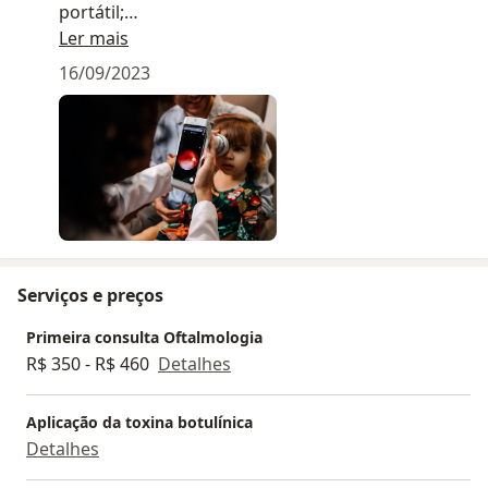
portátil;
Retinografia portátil, para documentação de
Ler mais
fundo de olho;
16/09/2023
Testes de visão 3D (Titmus), de contraste (PR) e
de visão de cores (Ishihara);
Teste ortóptico e muito mais!
Serviços e preços
Primeira consulta Oftalmologia
R$ 350 - R$ 460
Detalhes
Aplicação da toxina botulínica
Detalhes