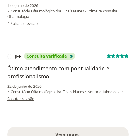
1 de julho de 2026
•
Consultório Oftalmológico dra. Thaís Nunes
•
Primeira consulta
Oftalmologia
na opinião do utilizador Reinilson
•
Solicitar revisão
JEF
Consulta verificada
J
Ótimo atendimento com pontualidade e
profissionalismo
22 de junho de 2026
•
Consultório Oftalmológico dra. Thaís Nunes
•
Neuro-oftalmologia
•
na opinião do utilizador JEF
Solicitar revisão
Veja mais