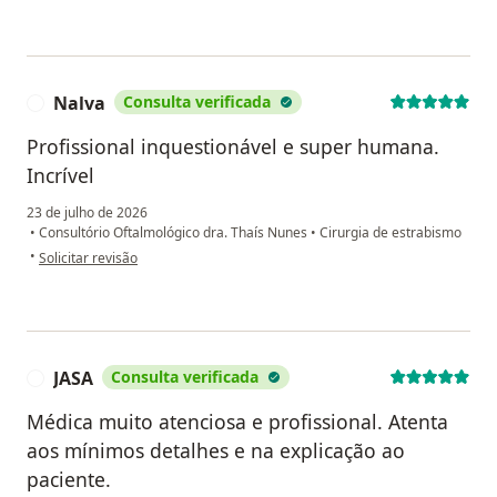
Nalva
Consulta verificada
N
Profissional inquestionável e super humana.
Incrível
23 de julho de 2026
•
Consultório Oftalmológico dra. Thaís Nunes
•
Cirurgia de estrabismo
na opinião do utilizador Nalva
•
Solicitar revisão
JASA
Consulta verificada
J
Médica muito atenciosa e profissional. Atenta
aos mínimos detalhes e na explicação ao
paciente.