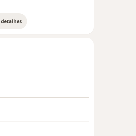
Juliana G
elaborar um...
 detalhes
bre a experiência