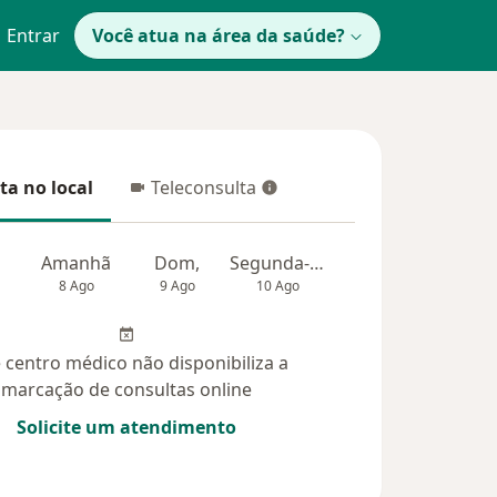
Entrar
Você atua na área da saúde?
ta no local
Teleconsulta
 no local
Teleconsulta
Amanhã
Dom,
Segunda-feira
Ter,
Qua
8 Ago
9 Ago
10 Ago
11 Ago
12 Ag
 centro médico não disponibiliza a
marcação de consultas online
Solicite um atendimento