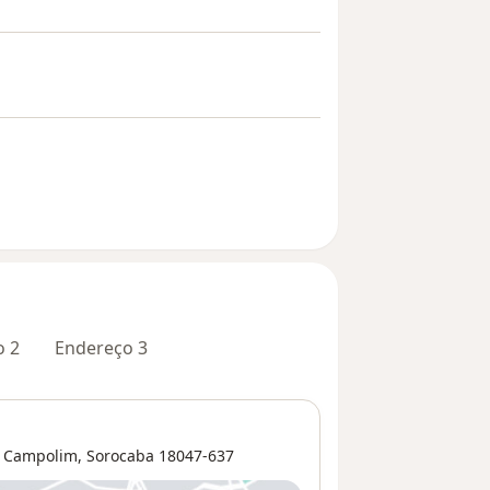
o 2
Endereço 3
 Campolim
,
Sorocaba
18047-637