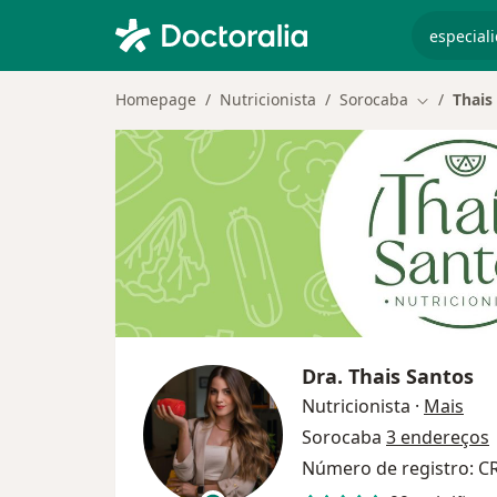
especiali
Homepage
Nutricionista
Sorocaba
Thais
Mudar de 
Dra.
Thais Santos
sobr
Nutricionista
·
Mais
Sorocaba
3 endereços
Número de registro: C