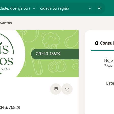
dade, doença ou nome
cidade ou região
 Santos
cidade
Consul
Consulta
Hoje
7 Ago
Este
e as especializações
RN 3/76829