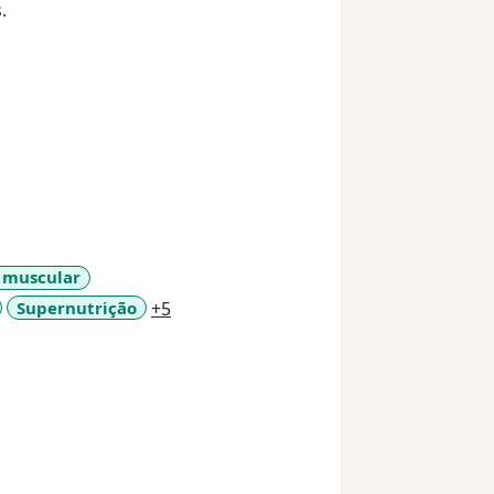
s.
a muscular
a11y_sr_more_diseases
Supernutrição
+5