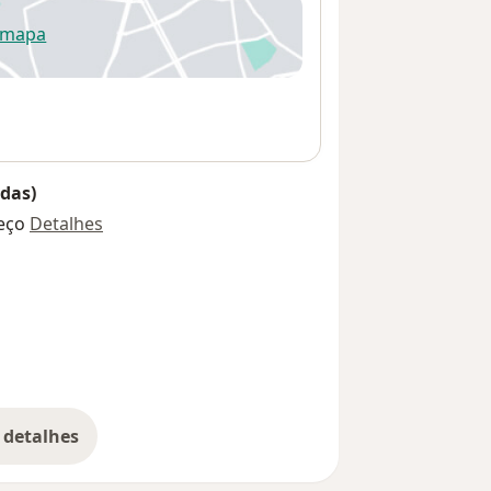
 mapa
re num novo separador
das)
eço
Detalhes
 detalhes
bre o endereço