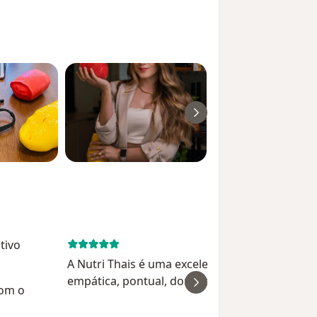
tivo
November 20, 
​A Nutri Thais é uma excelente profissional:
empática, pontual, domina o assunto muito b
om o
e o diálogo com ela é ótimo. Ela está aberta a
ouvir a realidade do paciente, trazer reflexões