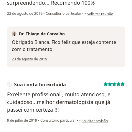
surpreendendo... Recomendo 100%
na opinião do utilizador Bi
22 de agosto de 2019
•
Consultório particular
•
•
Solicitar revisão
Dr. Thiago de Carvalho
Obrigado Bianca. Fico feliz que esteja contente
com o tratamento.
23 de agosto de 2019
Sua conta foi excluída
Excelente profissional , muito atencioso, e
cuidadoso...melhor dermatologista que já
passei com certeza !!!
na opinião do utilizador Sua co
9 de julho de 2019
•
Consultório particular
•
•
Solicitar revisão