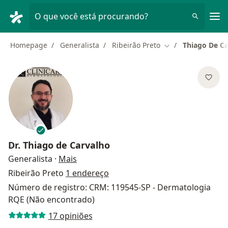
Men
O que você está procurando?
Homepage
Generalista
Ribeirão Preto
Thiago De C
Mudar de cidade
Dr.
Thiago de Carvalho
sobre as especializações
Generalista
·
Mais
Ribeirão Preto
1 endereço
Número de registro: CRM: 119545-SP - Dermatologia
RQE (Não encontrado)
17 opiniões