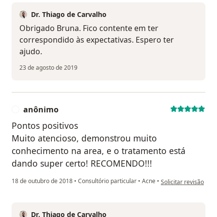
Dr. Thiago de Carvalho
Obrigado Bruna. Fico contente em ter
correspondido às expectativas. Espero ter
ajudo.
23 de agosto de 2019
anônimo
A
Pontos positivos
Muito atencioso, demonstrou muito
conhecimento na area, e o tratamento está
dando super certo! RECOMENDO!!!
na opinião do utiliz
18 de outubro de 2018
•
Consultório particular
•
Acne
•
Solicitar revisão
Dr. Thiago de Carvalho