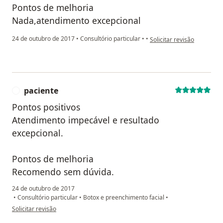
Pontos de melhoria
Nada,atendimento excepcional
na opinião do utilizador a
24 de outubro de 2017
•
Consultório particular
•
•
Solicitar revisão
paciente
P
Pontos positivos
Atendimento impecável e resultado
excepcional.
Pontos de melhoria
Recomendo sem dúvida.
24 de outubro de 2017
•
Consultório particular
•
Botox e preenchimento facial
•
na opinião do utilizador paciente
Solicitar revisão