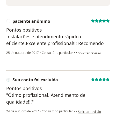
paciente anônimo
P
Pontos positivos
Instalações e atendimento rápido e
eficiente.Excelente profissional!!! Recomendo
na opinião do utilizador p
25 de outubro de 2017
•
Consultório particular
•
•
Solicitar revisão
Sua conta foi excluída
Pontos positivos
"Ótimo profissional. Atendimento de
qualidade!!!"
na opinião do utilizador Su
24 de outubro de 2017
•
Consultório particular
•
•
Solicitar revisão