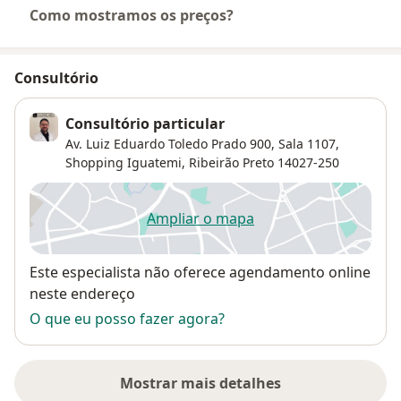
Como mostramos os preços?
Consultório
Consultório particular
Av. Luiz Eduardo Toledo Prado 900, Sala 1107,
Shopping Iguatemi,
Ribeirão Preto
14027-250
Ampliar o mapa
abre num novo separador
Disponibilidade
Este especialista não oferece agendamento online
neste endereço
O que eu posso fazer agora?
Mostrar mais detalhes
sobre o endereço