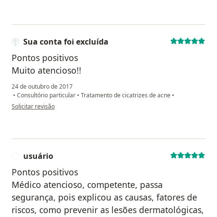
Sua conta foi excluída
Pontos positivos
Muito atencioso!!
24 de outubro de 2017
•
Consultório particular
•
Tratamento de cicatrizes de acne
•
na opinião do utilizador Sua conta foi excluída
Solicitar revisão
usuário
U
Pontos positivos
Médico atencioso, competente, passa
segurança, pois explicou as causas, fatores de
riscos, como prevenir as lesões dermatológicas,