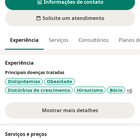
Informações de contato
Solicite um atendimento
Experiência
Serviços
Consultórios
Planos d
Experiência
Principais doenças tratadas
Dislipidemias
Obesidade
a11
Distúrbios de crescimento
Hirsutismo
Bócio
+6
Mostrar mais detalhes
sobre a experiência
Serviços e preços