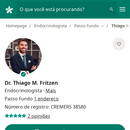
Men
O que você está procurando?
Homepage
Endocrinologista
Passo Fundo
Thiago M.
Mudar de cida
Dr.
Thiago M. Fritzen
sobre as especializações
Endocrinologista
·
Mais
Passo Fundo
1 endereço
Número de registro: CREMERS 38580
2 opiniões