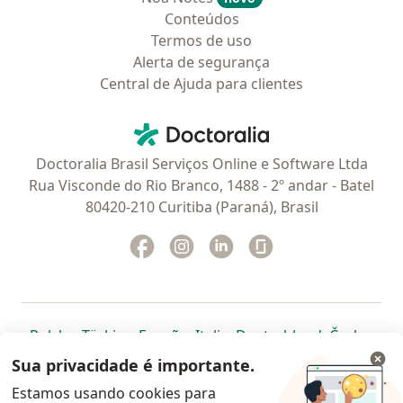
Conteúdos
Termos de uso
Alerta de segurança
Central de Ajuda para clientes
Contato
Doctoralia - Homepage
Doctoralia Brasil Serviços Online e Software Ltda
Rua Visconde do Rio Branco, 1488 - 2º andar - Batel
80420-210 Curitiba (Paraná), Brasil
Facebook
abre num novo separador
Instagram
abre num novo separador
Linkedin
abre num novo separad
Glassdoor
abre num novo se
abre num novo separador
abre num novo separador
abre num novo separador
abre num novo separado
abre num n
abre
Polska
,
Türkiye
,
España
,
Italia
,
Deutschland
,
Česko
,
abre num novo separador
abre num novo separador
abre num novo separador
abre num novo separa
abre num no
abre n
Portugal
,
México
,
Chile
,
Brasil
,
Argentina
,
Perú
,
Sua privacidade é importante.
abre num novo separad
Colombia
Estamos usando cookies para