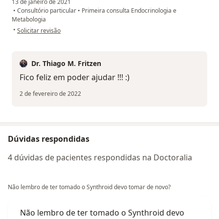
13 de janeiro de 2021
•
Consultório particular
•
Primeira consulta Endocrinologia e
Metabologia
na opinião do utilizador MS Almeida
•
Solicitar revisão
Dr. Thiago M. Fritzen
Fico feliz em poder ajudar !!! :)
2 de fevereiro de 2022
Dúvidas respondidas
4 dúvidas de pacientes respondidas na Doctoralia
Não lembro de ter tomado o Synthroid devo tomar de novo?
Não lembro de ter tomado o Synthroid devo