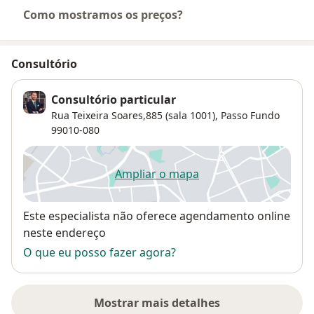
Como mostramos os preços?
Consultório
Consultório particular
Rua Teixeira Soares,885 (sala 1001),
Passo Fundo
99010-080
Ampliar o mapa
abre num novo separador
Disponibilidade
Este especialista não oferece agendamento online
neste endereço
O que eu posso fazer agora?
Mostrar mais detalhes
sobre o endereço