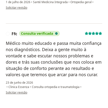
1 de julho de 2026
•
Santé Medicina Integrada
•
Ortopedia geral
•
na opinião do utilizador Rodolpho Custódio
Solicitar revisão
Ffc
Consulta verificada
F
Médico muito educado e passa muita confiança
nos diagnósticos. Deixa a gente muito à
vontade e sabe escutar nossos problemas e
dores e trás suas conclusões que nos coloca em
situação de conforto perante ao resultado e
valores que teremos que arcar para nos curar.
23 de junho de 2026
•
Clinica Essenza
•
Consulta ortopedia e traumatologia
•
na opinião do utilizador Ffc
Solicitar revisão