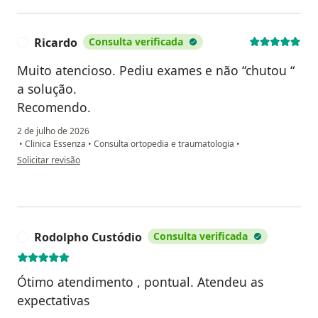
Ricardo
Consulta verificada
R
Muito atencioso. Pediu exames e não “chutou “
a solução.
Recomendo.
2 de julho de 2026
•
Clinica Essenza
•
Consulta ortopedia e traumatologia
•
na opinião do utilizador Ricardo
Solicitar revisão
Rodolpho Custódio
Consulta verificada
R
Ótimo atendimento , pontual. Atendeu as
expectativas