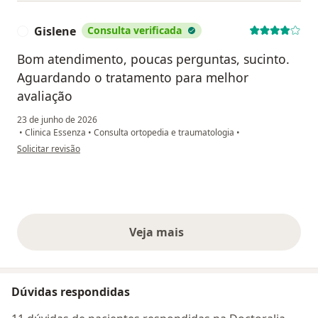
Gislene
Consulta verificada
G
Bom atendimento, poucas perguntas, sucinto.
Aguardando o tratamento para melhor
avaliação
23 de junho de 2026
•
Clinica Essenza
•
Consulta ortopedia e traumatologia
•
na opinião do utilizador Gislene
Solicitar revisão
Veja mais
opiniões acima
Dúvidas respondidas