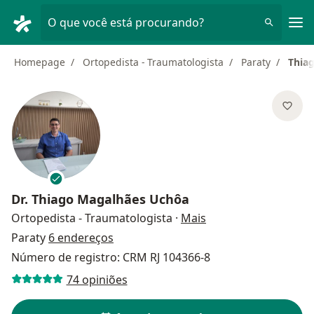
Men
O que você está procurando?
Homepage
Ortopedista - Traumatologista
Paraty
Thia
Dr.
Thiago Magalhães Uchôa
sobre as especializa
Ortopedista - Traumatologista
·
Mais
Paraty
6 endereços
Número de registro: CRM RJ 104366-8
74 opiniões