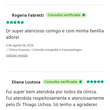
Rogeria Fabretti
Consulta verificada
R
Dr super atencioso comigo e com minha família
adorei
4 de agosto de 2026
•
Clinica Essenza
•
Consulta ortopedia e traumatologia
•
na opinião do utilizador Rogeria Fabretti
Solicitar revisão
Eliana Lustosa
Consulta verificada
E
Fui super bem atendida por todos da clínica.
Fui atendida respeitosamente e atenciosamente
pelo Dr Thiago Uchoa. Só tenho a agradecer.