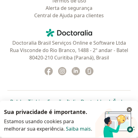
Termos de uso
Alerta de segurança
Central de Ajuda para clientes
Contato
Doctoralia - Homepage
Doctoralia Brasil Serviços Online e Software Ltda
Rua Visconde do Rio Branco, 1488 - 2º andar - Batel
80420-210 Curitiba (Paraná), Brasil
Facebook
abre num novo separador
Instagram
abre num novo separador
Linkedin
abre num novo separad
Glassdoor
abre num novo se
abre num novo separador
abre num novo separador
abre num novo separador
abre num novo separado
abre num n
abre
Polska
,
Türkiye
,
España
,
Italia
,
Deutschland
,
Česko
,
abre num novo separador
abre num novo separador
abre num novo separador
abre num novo separa
abre num no
abre n
Portugal
,
México
,
Chile
,
Brasil
,
Argentina
,
Perú
,
Sua privacidade é importante.
abre num novo separad
Colombia
Estamos usando cookies para
melhorar sua experiência.
www.doctoralia.com.br © 2026 - Agende agora sua
Saiba mais
.
consulta