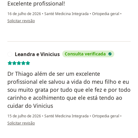
Excelente profissional!
16 de julho de 2026
•
Santé Medicina Integrada
•
Ortopedia geral
•
na opinião do utilizador Jacó Soares
Solicitar revisão
Leandra e Vinicius
Consulta verificada
L
Dr Thiago além de ser um excelente
profissional ele salvou a vida do meu filho e eu
sou muito grata por tudo que ele fez e por todo
carinho e acolhimento que ele está tendo ao
cuidar do Vinicius
15 de julho de 2026
•
Santé Medicina Integrada
•
Ortopedia geral
•
na opinião do utilizador Leandra e Vinicius
Solicitar revisão