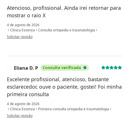
Atencioso, profissional. Ainda irei retornar para
mostrar o raio X
4 de agosto de 2026
•
Clinica Essenza
•
Consulta ortopedia e traumatologia
•
na opinião do utilizador Fábio
Solicitar revisão
Eliana D. P
Consulta verificada
E
Excelente profissional, atencioso, bastante
esclarecedor, ouve o paciente, gostei! Foi minha
primeira consulta
4 de agosto de 2026
•
Clinica Essenza
•
Primeira consulta ortopedia e traumatologia
•
na opinião do utilizador Eliana D. P
Solicitar revisão