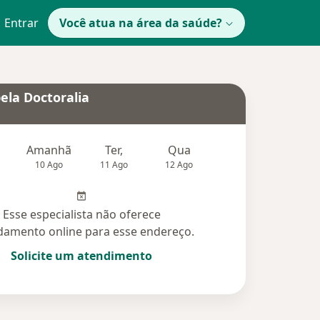
Entrar
Você atua na área da saúde?
ela Doctoralia
Amanhã
Ter,
Qua
Qui,
Sex,
10 Ago
11 Ago
12 Ago
13 Ago
14 Ag
Esse especialista não oferece
amento online para esse endereço.
Solicite um atendimento
didas (17)