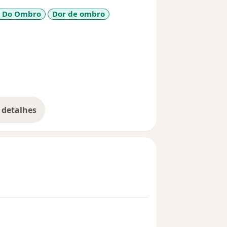
o Do Ombro
Dor de ombro
1y_sr_more_diseases
 detalhes
bre a experiência