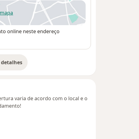
 mapa
re num novo separador
nto online neste endereço
 detalhes
bre o endereço
rtura varia de acordo com o local e o
ndamento!