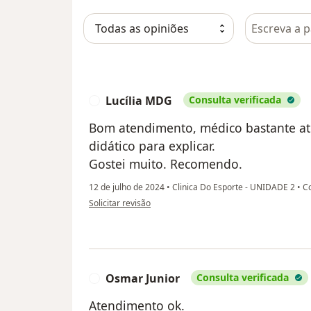
Pesquisar e
Lucília MDG
Consulta verificada
L
Bom atendimento, médico bastante at
didático para explicar.
Gostei muito. Recomendo.
12 de julho de 2024
•
Clinica Do Esporte - UNIDADE 2
•
Co
na opinião do utilizador Lucília MDG
Solicitar revisão
Osmar Junior
Consulta verificada
O
Atendimento ok.