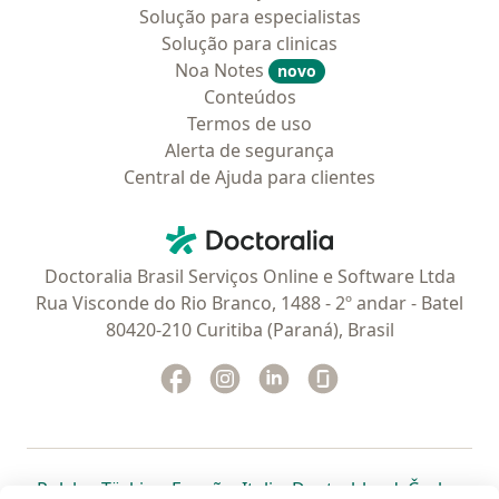
Solução para especialistas
Solução para clinicas
Noa Notes
novo
Conteúdos
Termos de uso
Alerta de segurança
Central de Ajuda para clientes
Contato
Doctoralia - Homepage
Doctoralia Brasil Serviços Online e Software Ltda
Rua Visconde do Rio Branco, 1488 - 2º andar - Batel
80420-210 Curitiba (Paraná), Brasil
Facebook
abre num novo separador
Instagram
abre num novo separador
Linkedin
abre num novo separad
Glassdoor
abre num novo se
abre num novo separador
abre num novo separador
abre num novo separador
abre num novo separado
abre num n
abre
Polska
,
Türkiye
,
España
,
Italia
,
Deutschland
,
Česko
,