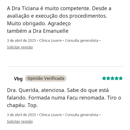
A Dra Ticiana é muito competente. Desde a
avaliação e execução dos procedimentos.
Muito obrigado. Agradeço
também a Dra Emanuelle
3 de abril de 2025
•
Clínica Louvre
•
Consulta generalista
•
na opinião do utilizador LTI
Solicitar revisão
Vbg
Opinião Verificada
V
Dra. Querida, atenciosa. Sabe do que está
falando. Formada numa Facu renomada. Tiro o
chapéu. Top.
3 de abril de 2025
•
Clínica Louvre
•
Consulta generalista
•
na opinião do utilizador Vbg
Solicitar revisão