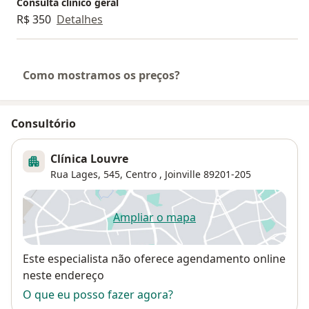
Consulta clínico geral
autoconhecimento, cuidado com a sua pele e com sua
R$ 350
Detalhes
essência.
Como mostramos os preços?
Consultório
Clínica Louvre
Rua Lages, 545,
Centro
,
Joinville
89201-205
Ampliar o mapa
abre num novo separador
Disponibilidade
Este especialista não oferece agendamento online
neste endereço
O que eu posso fazer agora?