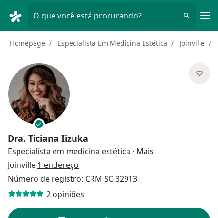
Men
O que você está procurando?
Homepage
Especialista Em Medicina Estética
Joinville
Dra.
Ticiana Iizuka
sobre as especial
Especialista em medicina estética
·
Mais
Joinville
1 endereço
Número de registro: CRM SC 32913
2 opiniões