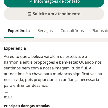
Informações de contato
Solicite um atendimento
Experiência
Serviços
Consultórios
Planos d
Experiência
Acredito que a beleza vai além da estética, é a
harmonia entre proporções e bem-estar. Quando nos
sentimos bem com a nossa imagem, tudo flui. A
autoestima é a chave para mudanças significativas na
nossa vida, pois proporciona a confiança necessária
para enfrentar desafios.
Sobre mim
Meu foco é a medicina estética e dermatologia
mais
centrada no paciente. No atendimento inicial,
Principais doenças tratadas