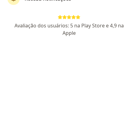
Higor Neubern Gonçalves
·
Mais
Psicólogo
Avaliação dos usuários: 5 na Play Store e 4,9 na
24 opiniões
Apple
CRP MG 04/78213
Endereço
Teleconsulta
R. João Limírio dos Anjos, 838 - Santa Mônica, Uberlândia
•
Mapa
Ello Vivo Instituto de Psicologia e Saúde
Aceita Sul América Saúde
Primeira consulta psicologia
Esse especialista não oferece agendamento online para esse endereço.
Solicite um atendimento