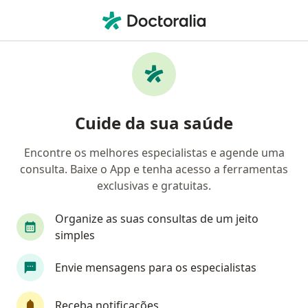
Men
Sul América Saúde • Uberlândia, Minas Gerais MG
Filtros
Convênio:
Sul América Saúde
Médicos Sul América Saúde em Uberlândia
Cuide da sua saúde
Encontre os melhores especialistas e agende uma
Qual especialização você está procurando?
consulta. Baixe o App e tenha acesso a ferramentas
Psicólogo
Dermatologista
Psiquiatra
exclusivas e gratuitas.
Organize as suas consultas de um jeito
simples
Envie mensagens para os especialistas
Receba notificações