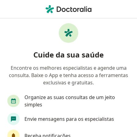
Men
Ipsm - Policia Militar • Uberlândia, Minas Gerais MG
Filtros
Convênio:
IPSM - Policia Milit
Médicos IPSM - Policia Militar em
Cuide da sua saúde
Uberlândia
Encontre os melhores especialistas e agende uma
consulta. Baixe o App e tenha acesso a ferramentas
Qual especialização você está procurando?
exclusivas e gratuitas.
Oftalmologista
Ortopedista - Traumatologista
Organize as suas consultas de um jeito
simples
Envie mensagens para os especialistas
Receba notificações