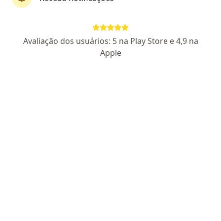
Dr. Marcelo Menegatti Esperandio
Avaliação dos usuários: 5 na Play Store e 4,9 na
·
Mais
Oftalmologista
Apple
1443 opiniões
CRM MG 75355 RQE 41321
Pacientes fiéis
AVENIDA VASCONCELOS COSTA, 962 1º PISO. B.MARTINS, Uberlândia
•
Mapa
Iosg - Instituto de Olhos Santa Genoveva
Aceita IPSM - Policia Militar
Consulta Oftalmologia
Esse especialista não oferece agendamento online para esse endereço.
Solicite um atendimento