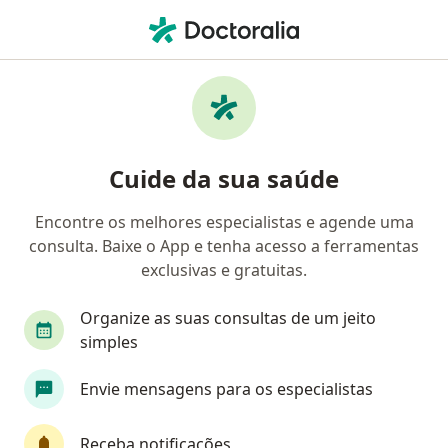
Men
Urologista • Belo Horizonte, Minas Gerais MG
Filtros
Convênio:
CABESP
Urologistas CABESP em Belo Horizonte
Cuide da sua saúde
Encontre os melhores especialistas e agende uma
consulta. Baixe o App e tenha acesso a ferramentas
exclusivas e gratuitas.
Organize as suas consultas de um jeito
simples
Dr. Rodrigo Campos Sales Silverio
Envie mensagens para os especialistas
·
Mais
Urologista
92 opiniões
Receba notificações