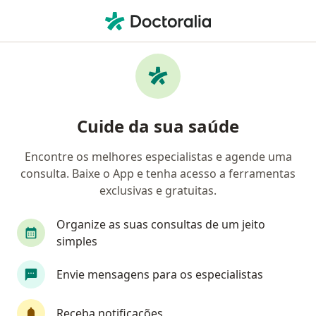
Men
Doenças Urológicas • Belo Horizonte, Minas Gerais MG
Filtros
• 1
Convênio
Mapa
Profissionais com experiência Doenças
Cuide da sua saúde
Urológicas, Belo Horizonte
Encontre os melhores especialistas e agende uma
consulta. Baixe o App e tenha acesso a ferramentas
Qual especialização você está procurando?
exclusivas e gratuitas.
Urologista
Cirurgião geral
Médico clínico 
Organize as suas consultas de um jeito
simples
Envie mensagens para os especialistas
Receba notificações