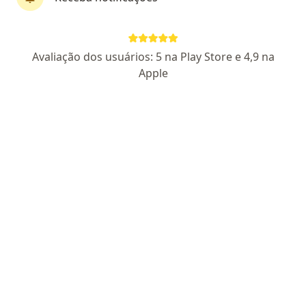
Perfil novo
Pagamento online
Avaliação dos usuários: 5 na Play Store e 4,9 na
Parcelamento disponível
Apple
Dr. Robson Liz Braga Almeida
·
Mais
Urologista
6 opiniões
CRM MG 81932
- RQE 70276
Endereço
Teleconsulta
Rua Paracatu 838, Belo Horizonte
•
Mapa
Oncad BH
Consulta Urologia
R$ 450
Esse especialista não oferece agendamento online para esse endereço.
Solicite um atendimento