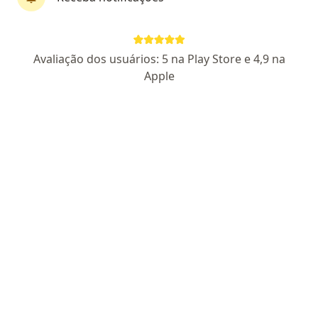
Avaliação dos usuários: 5 na Play Store e 4,9 na
Apple
Dr. Paulo Vinícius Lopes
·
Mais
Urologista
128 opiniões
CRM: 61393-MG
RQE Nº: 44233
Av. Vilarinho, 1.601 – 4º Andar – Venda Nova, Belo Horizonte
•
Mapa
IVEM - Instituto Vasculaire Especialidades Médicas
Primeira consulta Urologia
a partir de r$ 250
Esse especialista não oferece agendamento online para esse endereço.
Solicite um atendimento