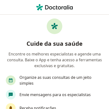
Men
Urologista • Venda Nova, Belo Horizonte, Minas Gerais MG
Filtros
• 1
Convênio
Mapa
Urologistas em Venda Nova, Belo Horizonte
Cuide da sua saúde
Encontre os melhores especialistas e agende uma
Qual é o seu convênio?
consulta. Baixe o App e tenha acesso a ferramentas
Unimed
Amil
Agros
Allianz
exclusivas e gratuitas.
AMAGIS - Associação dos Magistrados Mineiros
Organize as suas consultas de um jeito
simples
Veja mais
Envie mensagens para os especialistas
Receba notificações