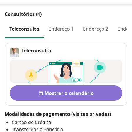
Consultórios (4)
Teleconsulta
Endereço 1
Endereço 2
Ender
Teleconsulta
Disponibilidade
Mostrar o calendário
Modalidades de pagamento (visitas privadas)
Cartão de Crédito
Transferência Bancária