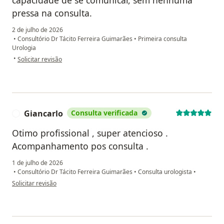
capacidade de se comunicar, sem nenhuma
pressa na consulta.
2 de julho de 2026
•
Consultório Dr Tácito Ferreira Guimarães
•
Primeira consulta
Urologia
na opinião do utilizador carlos frederico
•
Solicitar revisão
Giancarlo
Consulta verificada
G
Otimo profissional , super atencioso .
Acompanhamento pos consulta .
1 de julho de 2026
•
Consultório Dr Tácito Ferreira Guimarães
•
Consulta urologista
•
na opinião do utilizador Giancarlo
Solicitar revisão