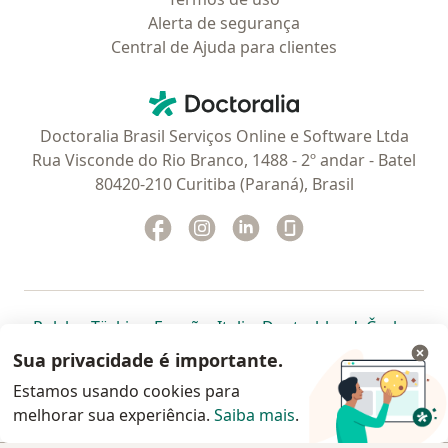
Alerta de segurança
Central de Ajuda para clientes
Contato
Doctoralia - Homepage
Doctoralia Brasil Serviços Online e Software Ltda
Rua Visconde do Rio Branco, 1488 - 2º andar - Batel
80420-210 Curitiba (Paraná), Brasil
Facebook
abre num novo separador
Instagram
abre num novo separador
Linkedin
abre num novo separad
Glassdoor
abre num novo se
abre num novo separador
abre num novo separador
abre num novo separador
abre num novo separado
abre num n
abre
Polska
,
Türkiye
,
España
,
Italia
,
Deutschland
,
Česko
,
abre num novo separador
abre num novo separador
abre num novo separador
abre num novo separa
abre num no
abre n
Portugal
,
México
,
Chile
,
Brasil
,
Argentina
,
Perú
,
Sua privacidade é importante.
abre num novo separad
Colombia
Estamos usando cookies para
melhorar sua experiência.
www.doctoralia.com.br © 2026 - Agende agora sua
Saiba mais
.
consulta