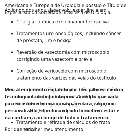
Americana e Europeia de Urologia e possuo o Título de
Ao longo dos anos, desenvolvi experiência em:
Especialista da Sociedade Brasileira de Urologia.
Cirurgia robótica e minimamente invasiva
Tratamentos uro-oncológicos, incluindo câncer
de próstata, rim e bexiga
Reversão de vasectomia com microscópio,
corrigindo uma vasectomia prévia
Correção de varicocele com microscópio,
tratamento das varizes das veias do testículo
Meu atendimento é guiado por três pilares: ciência,
Cirurgias de próstata, incluindo tratamento do
tecnologia e cuidado humano
aumento benigno da próstata (hiperplasia
.
Acredito que cada
paciente merece uma condução clara, segura e
prostática benigna), raspagem, enucleação a
personalizada, com foco absoluto no bem-estar e
laser (HoLEP) e outros procedimentos
na confiança ao longo de todo o tratamento.
Tratamento e retirada de cálculos do trato
Por que escolher meu atendimento
urinário