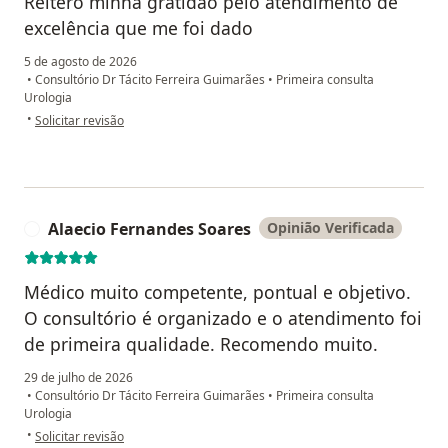
Reitero minha gratidão pelo atendimento de
excelência que me foi dado
5 de agosto de 2026
•
Consultório Dr Tácito Ferreira Guimarães
•
Primeira consulta
Urologia
na opinião do utilizador José Mauro LC.
•
Solicitar revisão
Alaecio Fernandes Soares
Opinião Verificada
A
Médico muito competente, pontual e objetivo.
O consultório é organizado e o atendimento foi
de primeira qualidade. Recomendo muito.
29 de julho de 2026
•
Consultório Dr Tácito Ferreira Guimarães
•
Primeira consulta
Urologia
na opinião do utilizador Alaecio Fernandes Soares
•
Solicitar revisão