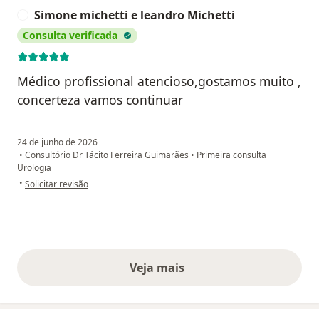
Simone michetti e leandro Michetti
S
Consulta verificada
Médico profissional atencioso,gostamos muito ,
concerteza vamos continuar
24 de junho de 2026
•
Consultório Dr Tácito Ferreira Guimarães
•
Primeira consulta
Urologia
na opinião do utilizador Simone michetti e leandro Michetti
•
Solicitar revisão
Veja mais
opiniões acima