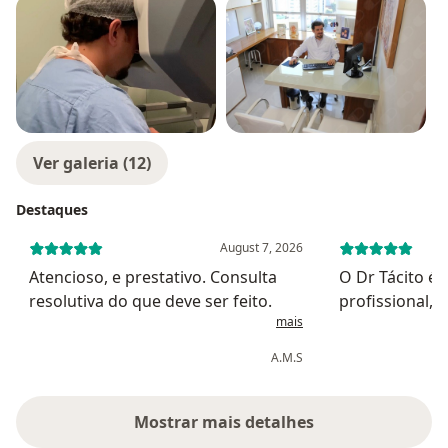
Ver galeria (12)
Destaques
August 7, 2026
Atencioso, e prestativo. Consulta
O Dr Tácito é
resolutiva do que deve ser feito.
profissional, muito humano e
mais
profissional, o melhor que consultei
nessa área. T
A.M.S
muito compete
fiquei plename
com o aten...
Mostrar mais detalhes
sobre a experiência