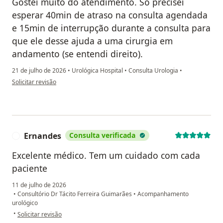
Gostei muito do atendimento. Só precisei
esperar 40min de atraso na consulta agendada
e 15min de interrupção durante a consulta para
que ele desse ajuda a uma cirurgia em
andamento (se entendi direito).
21 de julho de 2026
•
Urológica Hospital
•
Consulta Urologia
•
na opinião do utilizador D.M.M.
Solicitar revisão
Ernandes
Consulta verificada
E
Excelente médico. Tem um cuidado com cada
paciente
11 de julho de 2026
•
Consultório Dr Tácito Ferreira Guimarães
•
Acompanhamento
urológico
na opinião do utilizador Ernandes
•
Solicitar revisão