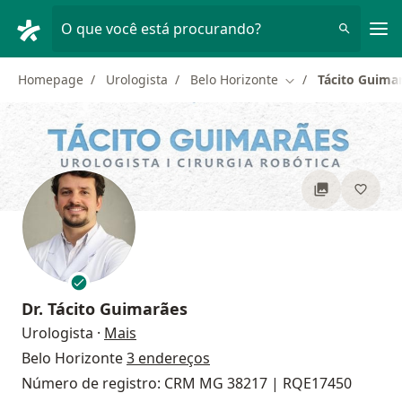
Men
O que você está procurando?
Homepage
Urologista
Belo Horizonte
Tácito Guima
Mudar de cidade
Dr.
Tácito Guimarães
sobre as especializações
Urologista
·
Mais
Belo Horizonte
3 endereços
Número de registro: CRM MG 38217 | RQE17450