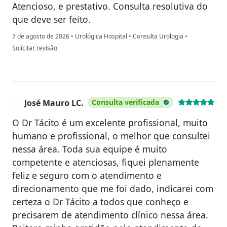
Atencioso, e prestativo. Consulta resolutiva do
que deve ser feito.
7 de agosto de 2026
•
Urológica Hospital
•
Consulta Urologia
•
na opinião do utilizador A.M.S
Solicitar revisão
José Mauro LC.
Consulta verificada
J
O Dr Tácito é um excelente profissional, muito
humano e profissional, o melhor que consultei
nessa área. Toda sua equipe é muito
competente e atenciosas, fiquei plenamente
feliz e seguro com o atendimento e
direcionamento que me foi dado, indicarei com
certeza o Dr Tácito a todos que conheço e
precisarem de atendimento clínico nessa área.