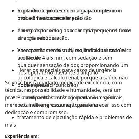
Implante de prótese peniana: pacientes com
Experiência sólida em cirurgias complexas e
muita dificuldade de ereção
procedimentos de alta precisão
Cirurgias por videolaparoscopia:pequenos furos
Acesso às tecnologias mais modernas, incluindo
e rápida recuperação.
cirurgia robótica
Vasectomia sem bisturi, realizada por uma única
Acompanhamento próximo, individualizado e
incisão de 4 a 5 mm, com sedação e sem
acolhedor
qualquer sensação de dor, proporcionando um
Horários especiais para casos de urgência
pós-operatório bastante tranquilo
oncológica e cálculo renal, porque a saúde não
Se você busca cuidado médico de excelência, com
Postectomia (circuncisão)
pode esperar
técnica, responsabilidade e humanidade, será um
prazer acompanhá-lo nessa jornada. Sua saúde
Procedimentos estéticos penianos e genitais,
merece o melhor, e estou aqui para oferecer isso com
incluindo engrossamento peniano
dedicação e compromisso.
tratamento de ejaculação rápida e problemas de
Sobre mim
mais
ereção
Experiência em: