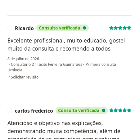
Ricardo
Consulta verificada
R
Excelente profissional, muito educado, gostei
muito da consulta e recomendo a todos
8 de julho de 2026
•
Consultório Dr Tácito Ferreira Guimarães
•
Primeira consulta
Urologia
na opinião do utilizador Ricardo
•
Solicitar revisão
carlos frederico
Consulta verificada
C
Atencioso e objetivo nas explicações,
demonstrando muita competência, além de