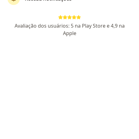
CRM PR 14 715
RQE 9046
Pacientes fiéis
Avaliação dos usuários: 5 na Play Store e 4,9 na
Rua Capitão Souza Franco 95 - 1º andar, Curitiba
•
Mapa
Apple
UROPAR UROLOGIA PARANÁ
Aceita AMS Petrobrás
Consulta urologista
Esse especialista não oferece agendamento online para esse endereço.
Solicite um atendimento