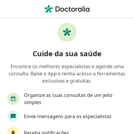
Men
Urologista • Curitiba, Paraná PR
Filtros
Convênio:
AMS Petrobrás
Urologistas AMS Petrobrás em Curitiba
Cuide da sua saúde
Encontre os melhores especialistas e agende uma
consulta. Baixe o App e tenha acesso a ferramentas
exclusivas e gratuitas.
Organize as suas consultas de um jeito
simples
First Class
Envie mensagens para os especialistas
Dr. Angelo Palma Contar
·
Mais
Urologista
Receba notificações
457 opiniões