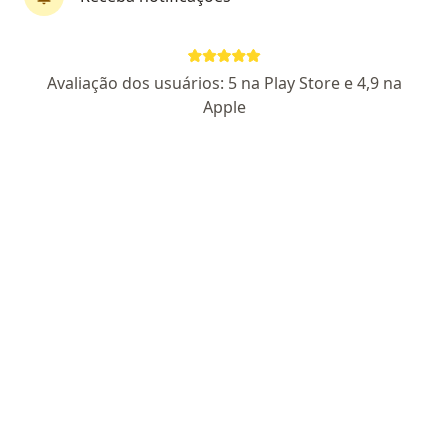
First Class
Pagamento online
Dr. Mauro Barros
Avaliação dos usuários: 5 na Play Store e 4,9 na
·
Mais
Urologista
Apple
240 opiniões
CRM AL 6471
- RQE 4918
Proctor em Enucleação da Próstata a Laser (Holep)
Pioneiro em Holep, Rezum e Robótica em Alagoas
Ondas de choque e prótese para disfunção erétil
Endereço
Teleconsulta
Rua Professor Dilermando Reis, 258, Maceió
•
Mapa
MB Prime Saúde Integrada
Consulta Urologia
R$ 600
Esse especialista não oferece agendamento online para esse endereço.