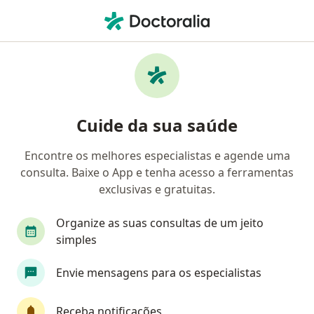
Men
Urologista • Jatiúca, Maceió, Alagoas AL
Filtros
• 1
Convênio
Mapa
Urologistas em Jatiúca, Maceió
Cuide da sua saúde
Encontre os melhores especialistas e agende uma
Qual é o seu convênio?
consulta. Baixe o App e tenha acesso a ferramentas
Unimed
Bradesco Saúde
Sul América Saú
exclusivas e gratuitas.
Organize as suas consultas de um jeito
simples
Envie mensagens para os especialistas
Receba notificações