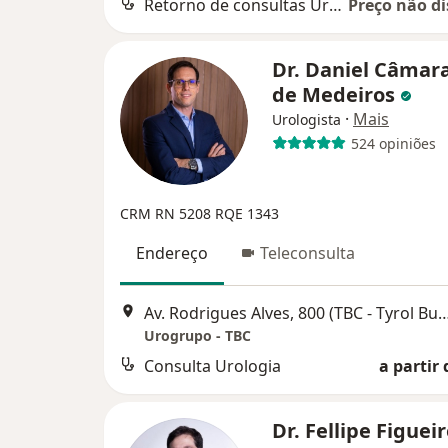
Retorno de consultas Urologia
Preço não di
Dr. Daniel Câmara
de Medeiros
·
Mais
Urologista
524 opiniões
CRM RN 5208
RQE 1343
Endereço
Teleconsulta
Av. Rodrigues Alves, 800 (TBC - Tyrol Business
Urogrupo - TBC
Consulta Urologia
a partir 
Dr. Fellipe Figue