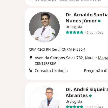
Dr. Arnaldo Santi
Nunes Júnior
Urologista
46 opiniões
CRM 4265 RN
Certif CNRM 94586-1
Avenida Campos Sales 782, Natal
•
Map
CENTERPREV
Consulta Urologia
Preço não di
Dr. André Siqueir
Abrantes
Urologista
33 opiniões