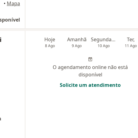
•
Mapa
sponível
i
Hoje
Amanhã
Segunda-feira
Ter,
8 Ago
9 Ago
10 Ago
11 Ago
O agendamento online não está
disponível
Solicite um atendimento
a