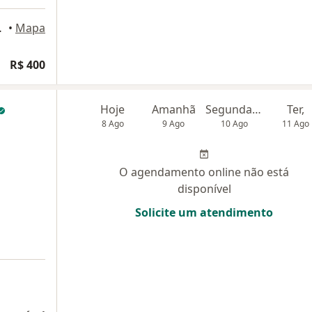
 Center), Natal
•
Mapa
R$ 400
Hoje
Amanhã
Segunda-feira
Ter,
8 Ago
9 Ago
10 Ago
11 Ago
O agendamento online não está
disponível
Solicite um atendimento