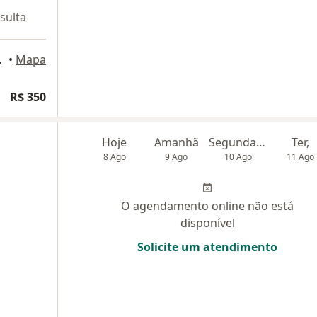
sulta
 Center), Natal
•
Mapa
R$ 350
Hoje
Amanhã
Segunda-feira
Ter,
8 Ago
9 Ago
10 Ago
11 Ago
O agendamento online não está
disponível
Solicite um atendimento