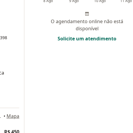
8 Ago
9 Ago
10 Ago
11 Ago
O agendamento online não está
disponível
4398
Solicite um atendimento
ca
breloja 06), Natal
•
Mapa
R$ 450