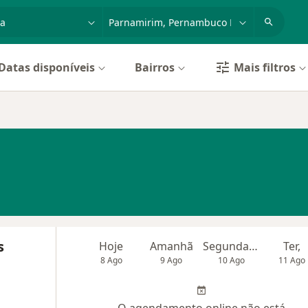
dade, doença ou nome
cidade ou região
Datas disponíveis
Bairros
Mais filtros
s
Hoje
Amanhã
Segunda-feira
Ter,
8 Ago
9 Ago
10 Ago
11 Ago