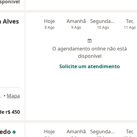
sponível
 Alves
Hoje
Amanhã
Segunda-feira
Ter,
8 Ago
9 Ago
10 Ago
11 Ago
O agendamento online não está
disponível
Solicite um atendimento
 Center), Natal
•
Mapa
de r$ 450
iredo
Hoje
Amanhã
Segunda-feira
Ter,