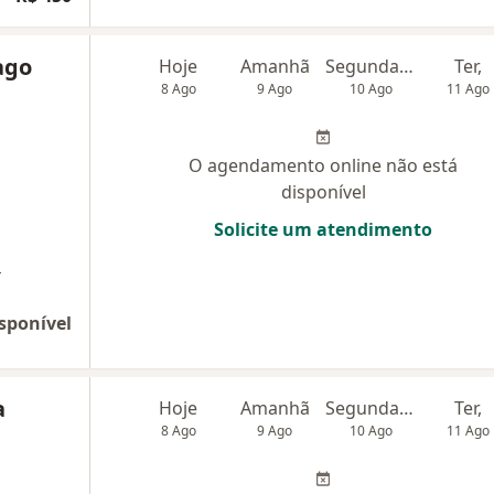
ago
Hoje
Amanhã
Segunda-feira
Ter,
8 Ago
9 Ago
10 Ago
11 Ago
O agendamento online não está
disponível
Solicite um atendimento
a
sponível
a
Hoje
Amanhã
Segunda-feira
Ter,
8 Ago
9 Ago
10 Ago
11 Ago