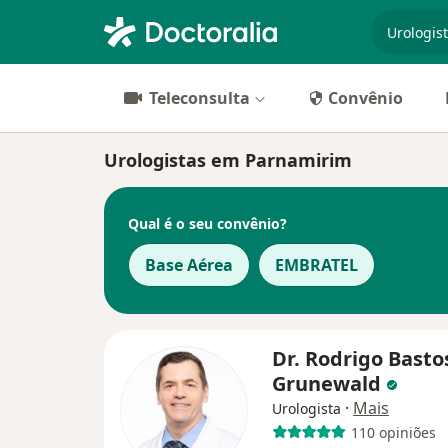
especiali
Teleconsulta
Convênio
Urologistas em Parnamirim
Qual é o seu convênio?
Base Aérea
EMBRATEL
Dr. Rodrigo Basto
Grunewald
·
Mais
Urologista
110 opiniões