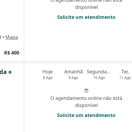
O agendamento online não está
disponível
Solicite um atendimento
l
•
Mapa
R$ 400
nda
Hoje
Amanhã
Segunda-feira
Ter,
8 Ago
9 Ago
10 Ago
11 Ago
O agendamento online não está
disponível
Solicite um atendimento