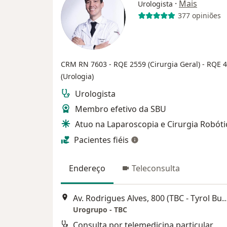
·
Mais
Urologista
377 opiniões
CRM RN 7603 - RQE 2559 (Cirurgia Geral) - RQE 
(Urologia)
Urologista
Membro efetivo da SBU
Atuo na Laparoscopia e Cirurgia Robóti
Pacientes fiéis
Endereço
Teleconsulta
Av. Rodrigues Alves, 800 (TBC - Tyrol Business Center -So
Urogrupo - TBC
Consulta por telemedicina particular