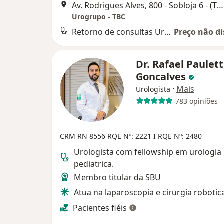
Av. Rodrigues Alves, 800 - Sobloja 6 - (TBC - Tyrol Business Center), Natal
Urogrupo - TBC
Retorno de consultas Urologia
Preço não di
Dr. Rafael Paulett
Goncalves
·
Mais
Urologista
783 opiniões
CRM RN 8556
RQE Nº: 2221 I
RQE Nº: 2480
Urologista com fellowship em urologia
pediatrica.
Membro titular da SBU
Atua na laparoscopia e cirurgia robotic
Pacientes fiéis