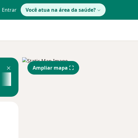
Entrar
Você atua na área da saúde?
Ampliar mapa
Qua
Qui,
Sex,
12 Ago
13 Ago
14 Ago