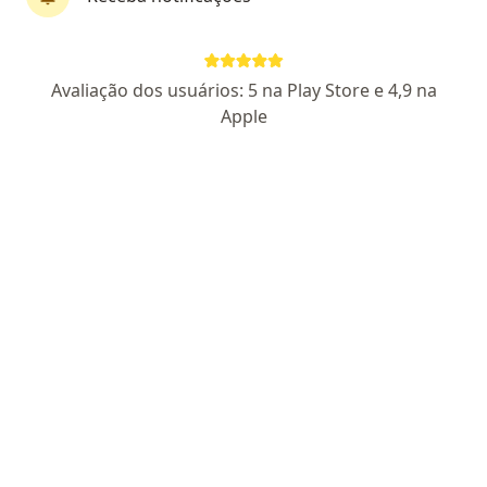
CRM MG 33288 - RQE Nº: 37244
Pacientes fiéis
Av. João Pinheiro, 300 - Andar térreo - Sala 02 - Clínica Vida, Uberlândia
•
Mapa
Avaliação dos usuários: 5 na Play Store e 4,9 na
Consultório particular
Apple
Aceita Postal Saúde
Consulta Urologia
Esse especialista não oferece agendamento online para esse endereço.
Solicite um atendimento