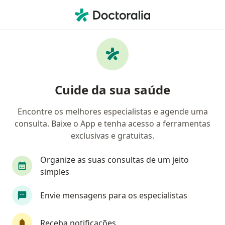
Men
Urologista • Uberlândia, Minas Gerais MG
Filtros
Convênio:
Postal Saúde
Urologistas Postal Saúde em Uberlândia
Cuide da sua saúde
Encontre os melhores especialistas e agende uma
consulta. Baixe o App e tenha acesso a ferramentas
exclusivas e gratuitas.
Organize as suas consultas de um jeito
simples
Dr. Rafael Soares Fogaça de Aguiar
Envie mensagens para os especialistas
·
Mais
Urologista
1329 opiniões
Receba notificações