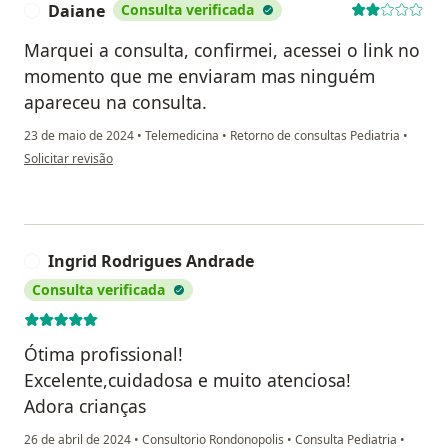
Daiane
Consulta verificada
D
Marquei a consulta, confirmei, acessei o link no
momento que me enviaram mas ninguém
apareceu na consulta.
23 de maio de 2024
•
Telemedicina
•
Retorno de consultas Pediatria
•
na opinião do utilizador Daiane
Solicitar revisão
Ingrid Rodrigues Andrade
I
Consulta verificada
Ótima profissional!
Excelente,cuidadosa e muito atenciosa!
Adora crianças
26 de abril de 2024
•
Consultorio Rondonopolis
•
Consulta Pediatria
•