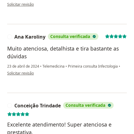
na opinião do utilizador Ingrid Rodrigues Andrade
Solicitar revisão
Ana Karoliny
Consulta verificada
A
Muito atenciosa, detalhista e tira bastante as
dúvidas
23 de abril de 2024
•
Telemedicina
•
Primeira consulta Infectologia
•
na opinião do utilizador Ana Karoliny
Solicitar revisão
Conceição Trindade
Consulta verificada
C
Excelente atendimento! Super atenciosa e
prestativa.