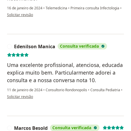
16 de janeiro de 2024
•
Telemedicina
•
Primeira consulta Infectologia
•
na opinião do utilizador Jaqueline
Solicitar revisão
Edenilson Manica
Consulta verificada
E
Uma excelente profissional, atenciosa, educada
explica muito bem. Particularmente adorei a
consulta e a nossa conversa nota 10.
11 de janeiro de 2024
•
Consultorio Rondonopolis
•
Consulta Pediatria
•
na opinião do utilizador Edenilson Manica
Solicitar revisão
Marcos Besold
Consulta verificada
M