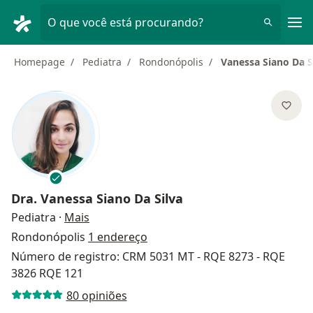
Men
O que você está procurando?
Homepage
Pediatra
Rondonópolis
Vanessa Siano Da S
Dra.
Vanessa Siano Da Silva
sobre as especializações
Pediatra
·
Mais
Rondonópolis
1 endereço
Número de registro: CRM 5031 MT - RQE 8273 - RQE
3826 RQE 121
80 opiniões