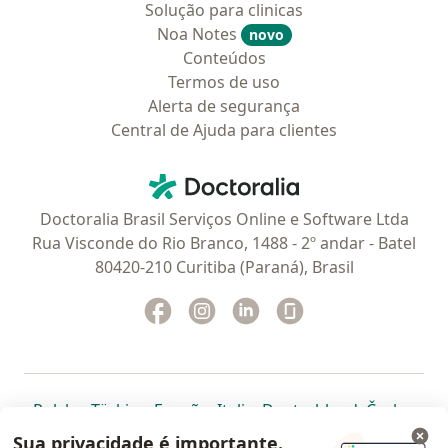
Solução para clinicas
Noa Notes
novo
Conteúdos
Termos de uso
Alerta de segurança
Central de Ajuda para clientes
Contato
Doctoralia - Homepage
Doctoralia Brasil Serviços Online e Software Ltda
Rua Visconde do Rio Branco, 1488 - 2º andar - Batel
80420-210 Curitiba (Paraná), Brasil
Facebook
abre num novo separador
Instagram
abre num novo separador
Linkedin
abre num novo separad
Glassdoor
abre num novo se
abre num novo separador
abre num novo separador
abre num novo separador
abre num novo separado
abre num n
abre
Polska
,
Türkiye
,
España
,
Italia
,
Deutschland
,
Česko
,
abre num novo separador
abre num novo separador
abre num novo separador
abre num novo separa
abre num no
abre n
Portugal
,
México
,
Chile
,
Brasil
,
Argentina
,
Perú
,
Sua privacidade é importante.