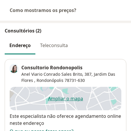
Como mostramos os preços?
Consultórios (2)
Endereço
Teleconsulta
Consultorio Rondonopolis
Anel Viario Conrado Sales Brito, 387,
Jardim Das
Flores
,
Rondonópolis
78731-630
Ampliar o mapa
abre num novo separador
Disponibilidade
Este especialista não oferece agendamento online
neste endereço