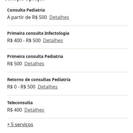
Matogrossense de Pediatra (SOMAPE) de 2017 a 2019.
Consulta Pediatria
atualmente diretora da pediatria e neonatologia da
A partir de R$ 500
Detalhes
Sociedade Matogrossense de Terapia intensiva
(SOMATI). cursando pós graduação em alergia e
imunologia.
Primeira consulta Infectologia
R$ 400 - R$ 500
Detalhes
Primeira consulta Pediatria
R$ 500
Detalhes
Retorno de consultas Pediatria
R$ 0 - R$ 500
Detalhes
Teleconsulta
R$ 400
Detalhes
+ 5 serviços