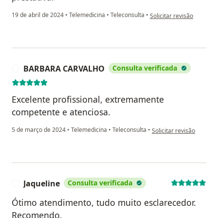
na opinião do utilizador
19 de abril de 2024
•
Telemedicina
•
Teleconsulta
•
Solicitar revisão
BARBARA CARVALHO
Consulta verificada
B
Excelente profissional, extremamente
competente e atenciosa.
na opinião do utilizad
5 de março de 2024
•
Telemedicina
•
Teleconsulta
•
Solicitar revisão
Jaqueline
Consulta verificada
J
Ótimo atendimento, tudo muito esclarecedor.
Recomendo.