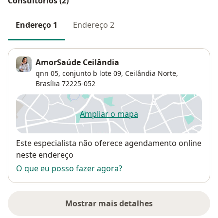
Consultórios (2)
Endereço 1
Endereço 2
AmorSaúde Ceilândia
qnn 05, conjunto b lote 09,
Ceilândia Norte
,
Brasília
72225-052
Ampliar o mapa
abre num novo separador
Disponibilidade
Este especialista não oferece agendamento online
neste endereço
O que eu posso fazer agora?
Mostrar mais detalhes
sobre o endereço