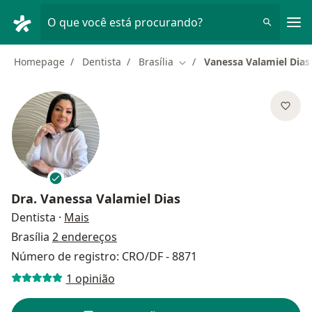
Men
O que você está procurando?
Homepage
Dentista
Brasília
Vanessa Valamiel Dias
Mudar de cidade
Dra.
Vanessa Valamiel Dias
sobre as especializações
Dentista
·
Mais
Brasília
2 endereços
Número de registro: CRO/DF - 8871
1 opinião