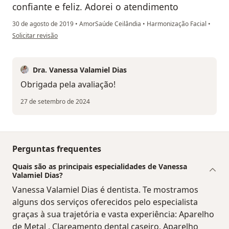
confiante e feliz. Adorei o atendimento
30 de agosto de 2019
•
AmorSaúde Ceilândia
•
Harmonização Facial
•
na opinião do utilizador Sua conta foi excluída
Solicitar revisão
Dra. Vanessa Valamiel Dias
Obrigada pela avaliação!
27 de setembro de 2024
Perguntas frequentes
Quais são as principais especialidades de Vanessa
Valamiel Dias?
Vanessa Valamiel Dias é dentista. Te mostramos
alguns dos serviços oferecidos pelo especialista
graças à sua trajetória e vasta experiência: Aparelho
de Metal , Clareamento dental caseiro, Aparelho