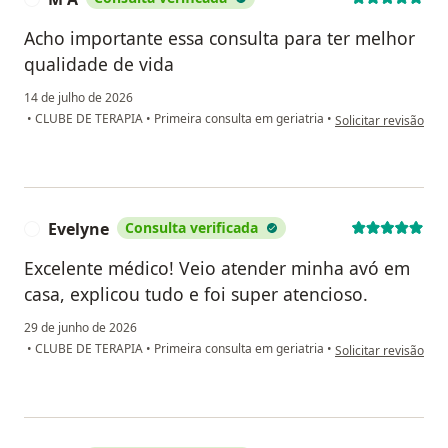
Acho importante essa consulta para ter melhor
qualidade de vida
14 de julho de 2026
na opinião do utiliz
•
CLUBE DE TERAPIA
•
Primeira consulta em geriatria
•
Solicitar revisão
Evelyne
Consulta verificada
E
Excelente médico! Veio atender minha avó em
casa, explicou tudo e foi super atencioso.
29 de junho de 2026
na opinião do utiliz
•
CLUBE DE TERAPIA
•
Primeira consulta em geriatria
•
Solicitar revisão