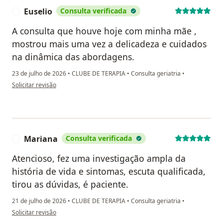
Euselio
Consulta verificada
E
A consulta que houve hoje com minha mãe ,
mostrou mais uma vez a delicadeza e cuidados
na dinâmica das abordagens.
23 de julho de 2026
•
CLUBE DE TERAPIA
•
Consulta geriatria
•
na opinião do utilizador Euselio
Solicitar revisão
Mariana
Consulta verificada
M
Atencioso, fez uma investigação ampla da
história de vida e sintomas, escuta qualificada,
tirou as dúvidas, é paciente.
21 de julho de 2026
•
CLUBE DE TERAPIA
•
Consulta geriatria
•
na opinião do utilizador Mariana
Solicitar revisão