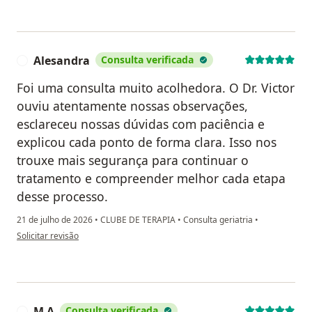
Alesandra
Consulta verificada
A
Foi uma consulta muito acolhedora. O Dr. Victor
ouviu atentamente nossas observações,
esclareceu nossas dúvidas com paciência e
explicou cada ponto de forma clara. Isso nos
trouxe mais segurança para continuar o
tratamento e compreender melhor cada etapa
desse processo.
21 de julho de 2026
•
CLUBE DE TERAPIA
•
Consulta geriatria
•
na opinião do utilizador Alesandra
Solicitar revisão
M A
Consulta verificada
M