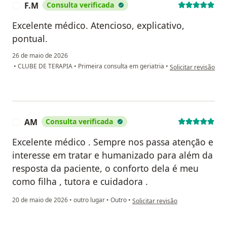
F.M
Consulta verificada
F
Excelente médico. Atencioso, explicativo,
pontual.
26 de maio de 2026
na opinião do utiliza
•
CLUBE DE TERAPIA
•
Primeira consulta em geriatria
•
Solicitar revisão
AM
Consulta verificada
A
Excelente médico . Sempre nos passa atenção e
interesse em tratar e humanizado para além da
resposta da paciente, o conforto dela é meu
como filha , tutora e cuidadora .
na opinião do utilizador AM
20 de maio de 2026
•
outro lugar
•
Outro
•
Solicitar revisão