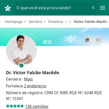
Men
O que você está procurando?
Homepage
Geriatra
Fortaleza
Victor Falcão Macêd
Mudar de cidade
Dr.
Victor Falcão Macêdo
sobre as especializações
Geriatra
·
Mais
Fortaleza
2 endereços
Número de registro: CRM CE 9085 RQE Nº: 6248 RQE
Nº: 15347
136 opiniões