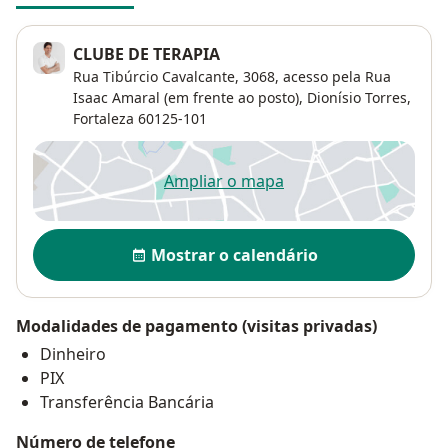
CLUBE DE TERAPIA
Rua Tibúrcio Cavalcante, 3068,
acesso pela Rua
Isaac Amaral (em frente ao posto),
Dionísio Torres
,
Fortaleza
60125-101
Ampliar o mapa
abre num novo separador
Disponibilidade
Mostrar o calendário
Modalidades de pagamento (visitas privadas)
Dinheiro
PIX
Transferência Bancária
Número de telefone