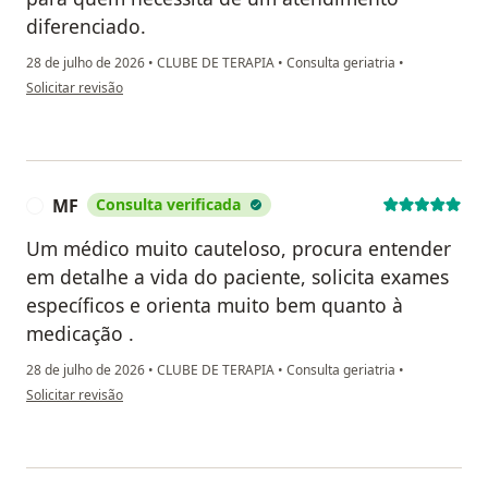
diferenciado.
28 de julho de 2026
•
CLUBE DE TERAPIA
•
Consulta geriatria
•
na opinião do utilizador RM
Solicitar revisão
MF
Consulta verificada
M
Um médico muito cauteloso, procura entender
em detalhe a vida do paciente, solicita exames
específicos e orienta muito bem quanto à
medicação .
28 de julho de 2026
•
CLUBE DE TERAPIA
•
Consulta geriatria
•
na opinião do utilizador MF
Solicitar revisão