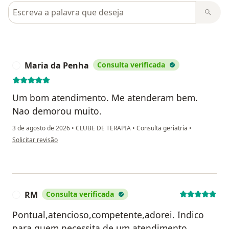
Pesquisar em opiniões
Maria da Penha
Consulta verificada
M
Um bom atendimento. Me atenderam bem.
Nao demorou muito.
3 de agosto de 2026
•
CLUBE DE TERAPIA
•
Consulta geriatria
•
na opinião do utilizador Maria da Penha
Solicitar revisão
RM
Consulta verificada
R
Pontual,atencioso,competente,adorei. Indico
para quem necessita de um atendimento