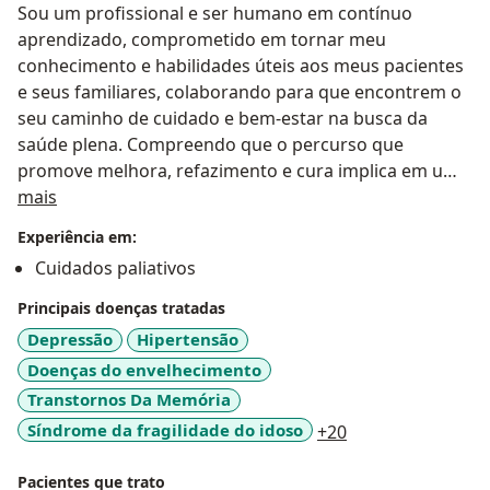
Sou um profissional e ser humano em contínuo
aprendizado, comprometido em tornar meu
conhecimento e habilidades úteis aos meus pacientes
e seus familiares, colaborando para que encontrem o
seu caminho de cuidado e bem-estar na busca da
saúde plena. Compreendo que o percurso que
promove melhora, refazimento e cura implica em uma
Sobre mim
jornada de autoconhecimento e crescimento pessoal
mais
única e intransferível. Trabalho com absoluto respeito
Experiência em:
à autonomia do paciente e busco estar atento aos
Cuidados paliativos
detalhes que importam àqueles que me procuram,
seja para um envelhecimento mais saudável, para uma
Principais doenças tratadas
melhor qualidade de vida, para conseguir maior
Depressão
Hipertensão
conforto ao lidar com doenças graves e incuráveis ou
Doenças do envelhecimento
para receberem os cuidados necessário durante a
Transtornos Da Memória
fase final da vida. Me encanta cuidar das pessoas e
a11y_sr_more_di
Síndrome da fragilidade do idoso
+20
sou grato por cada uma dessas oportunidades de
aprender e servir.
Pacientes que trato