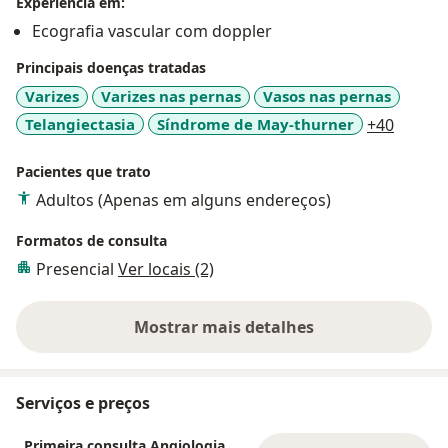
Experiência em:
Ecografia vascular com doppler
Principais doenças tratadas
Varizes
Varizes nas pernas
Vasos nas pernas
a11y_s
Telangiectasia
Síndrome de May-thurner
+40
Pacientes que trato
Adultos (Apenas em alguns endereços)
Formatos de consulta
Presencial
Ver locais (2)
Mostrar mais detalhes
sobre a experiência
Serviços e preços
Primeira consulta Angiologia