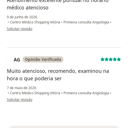
médico atencioso
9 de junho de 2026
•
Centro Médico Shopping Vitória
•
Primeira consulta Angiologia
•
na opinião do utilizador Hellen
Solicitar revisão
AG
Opinião Verificada
A
Muito atencioso, recomendo, examinou na
hora o que poderia ser
7 de maio de 2026
•
Centro Médico Shopping Vitória
•
Primeira consulta Angiologia
•
na opinião do utilizador AG
Solicitar revisão