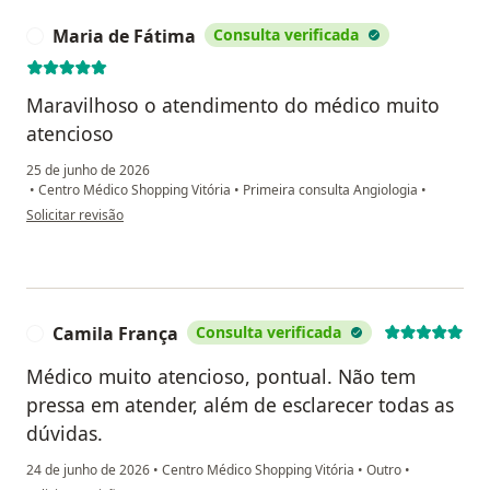
Maria de Fátima
Consulta verificada
M
Maravilhoso o atendimento do médico muito
atencioso
25 de junho de 2026
•
Centro Médico Shopping Vitória
•
Primeira consulta Angiologia
•
na opinião do utilizador Maria de Fátima
Solicitar revisão
Camila França
Consulta verificada
C
Médico muito atencioso, pontual. Não tem
pressa em atender, além de esclarecer todas as
dúvidas.
24 de junho de 2026
•
Centro Médico Shopping Vitória
•
Outro
•
na opinião do utilizador Camila França