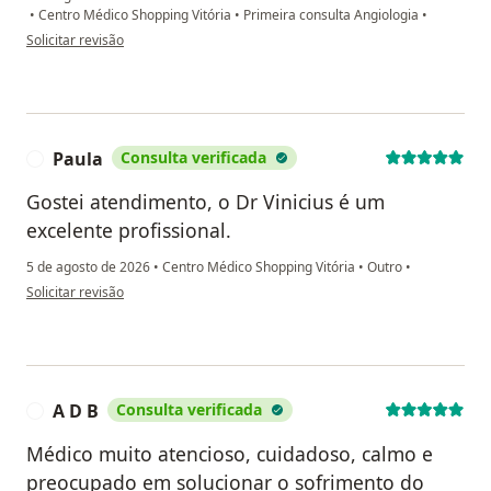
•
Centro Médico Shopping Vitória
•
Primeira consulta Angiologia
•
na opinião do utilizador Thais
Solicitar revisão
Paula
Consulta verificada
P
Gostei atendimento, o Dr Vinicius é um
excelente profissional.
5 de agosto de 2026
•
Centro Médico Shopping Vitória
•
Outro
•
na opinião do utilizador Paula
Solicitar revisão
A D B
Consulta verificada
A
Médico muito atencioso, cuidadoso, calmo e
preocupado em solucionar o sofrimento do