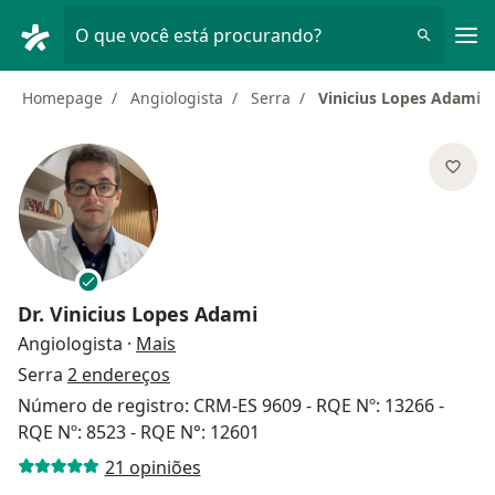
Men
O que você está procurando?
Homepage
Angiologista
Serra
Vinicius Lopes Adami
Dr.
Vinicius Lopes Adami
sobre as especializações
Angiologista
·
Mais
Serra
2 endereços
Número de registro: CRM-ES 9609 - RQE Nº: 13266 -
RQE Nº: 8523 - RQE N°: 12601
21 opiniões