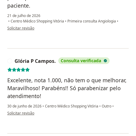
paciente.
21 de julho de 2026
•
Centro Médico Shopping Vitória
•
Primeira consulta Angiologia
•
na opinião do utilizador A D B
Solicitar revisão
Glória P Campos.
Consulta verificada
G
Excelente, nota 1.000, não tem o que melhorar,
Maravilhoso! Parabéns!! Só parabenizar pelo
atendimento!
30 de junho de 2026
•
Centro Médico Shopping Vitória
•
Outro
•
na opinião do utilizador Glória P Campos.
Solicitar revisão