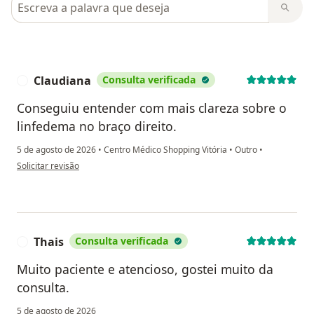
Pesquisar em opiniões
Claudiana
Consulta verificada
C
Conseguiu entender com mais clareza sobre o
linfedema no braço direito.
5 de agosto de 2026
•
Centro Médico Shopping Vitória
•
Outro
•
na opinião do utilizador Claudiana
Solicitar revisão
Thais
Consulta verificada
T
Muito paciente e atencioso, gostei muito da
consulta.
5 de agosto de 2026