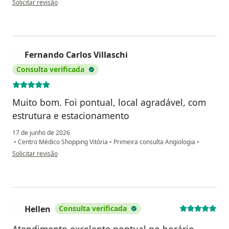
Solicitar revisão
Fernando Carlos Villaschi
F
Consulta verificada
Muito bom. Foi pontual, local agradável, com
estrutura e estacionamento
17 de junho de 2026
•
Centro Médico Shopping Vitória
•
Primeira consulta Angiologia
•
na opinião do utilizador Fernando Carlos Villaschi
Solicitar revisão
Hellen
Consulta verificada
H
Atendimento excelente pontual no horário