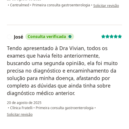
na opinião do utilizado
•
Centralmed
•
Primeira consulta gastroenterologia
•
Solicitar revisão
José
Consulta verificada
J
Tendo apresentado à Dra Vivian, todos os
exames que havia feito anteriormente,
buscando uma segunda opinião, ela foi muito
precisa no diagnóstico e encaminhamento da
solução para minha doença, afastando por
completo as dúvidas que ainda tinha sobre
diagnóstico médico anterior.
20 de agosto de 2025
•
Clínica Fratelli
•
Primeira consulta gastroenterologia
•
na opinião do utilizador José
Solicitar revisão