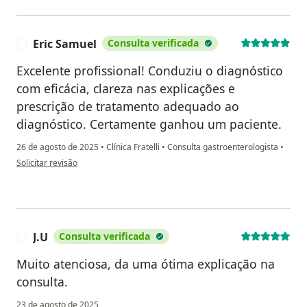
Eric Samuel
Consulta verificada
E
Excelente profissional! Conduziu o diagnóstico
com eficácia, clareza nas explicações e
prescrição de tratamento adequado ao
diagnóstico. Certamente ganhou um paciente.
26 de agosto de 2025
•
Clínica Fratelli
•
Consulta gastroenterologista
•
na opinião do utilizador Eric Samuel
Solicitar revisão
J.U
Consulta verificada
J
Muito atenciosa, da uma ótima explicação na
consulta.
23 de agosto de 2025