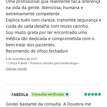
Uma profissional que realmente faz a diferença
na vida da gente. Atenciosa, humana e
extremamente competente.
Explica tudo com clareza, transmite segurança e
cuida de cada detalhe com muito carinho.
Sou muito grata por ter encontrado uma
médica tão dedicada e comprometida com o
bem-estar dos pacientes.
Recomendo de olhos fechados!
6 de novembro de 2025
•
Clínica Fratelli
•
Primeira consulta gastroenterologia
•
na opinião do utilizador Maria Michelle de Souza Amador
Solicitar revisão
FABÍOLA
Consulta verificada
F
Gostei bastante da consulta. A Doutora me