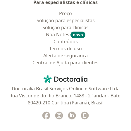
Para especialistas e clínicas
Preço
Solução para especialistas
Solução para clinicas
Noa Notes
novo
Conteúdos
Termos de uso
Alerta de segurança
Central de Ajuda para clientes
Contato
Doctoralia - Homepage
Doctoralia Brasil Serviços Online e Software Ltda
Rua Visconde do Rio Branco, 1488 - 2º andar - Batel
80420-210 Curitiba (Paraná), Brasil
Facebook
abre num novo separador
Instagram
abre num novo separador
Linkedin
abre num novo separad
Glassdoor
abre num novo se