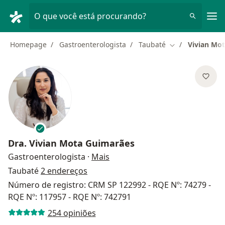
Men
O que você está procurando?
Homepage
Gastroenterologista
Taubaté
Vivian Mo
Mudar de cidad
Dra.
Vivian Mota Guimarães
sobre as especializações
Gastroenterologista
·
Mais
Taubaté
2 endereços
Número de registro: CRM SP 122992 - RQE Nº: 74279 -
RQE Nº: 117957 - RQE Nº: 742791
254 opiniões