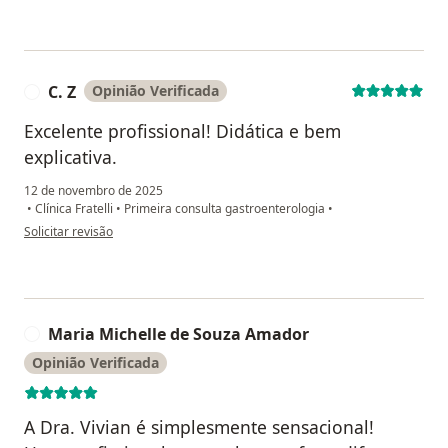
C. Z
Opinião Verificada
C
Excelente profissional! Didática e bem
explicativa.
12 de novembro de 2025
•
Clínica Fratelli
•
Primeira consulta gastroenterologia
•
na opinião do utilizador C. Z
Solicitar revisão
Maria Michelle de Souza Amador
M
Opinião Verificada
A Dra. Vivian é simplesmente sensacional!