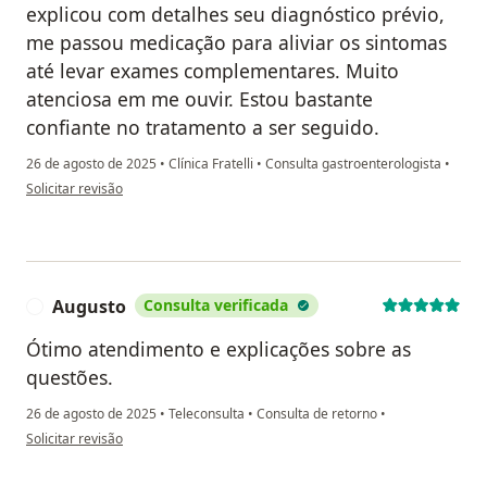
explicou com detalhes seu diagnóstico prévio,
me passou medicação para aliviar os sintomas
até levar exames complementares. Muito
atenciosa em me ouvir. Estou bastante
confiante no tratamento a ser seguido.
26 de agosto de 2025
•
Clínica Fratelli
•
Consulta gastroenterologista
•
na opinião do utilizador FABÍOLA
Solicitar revisão
Augusto
Consulta verificada
A
Ótimo atendimento e explicações sobre as
questões.
26 de agosto de 2025
•
Teleconsulta
•
Consulta de retorno
•
na opinião do utilizador Augusto
Solicitar revisão