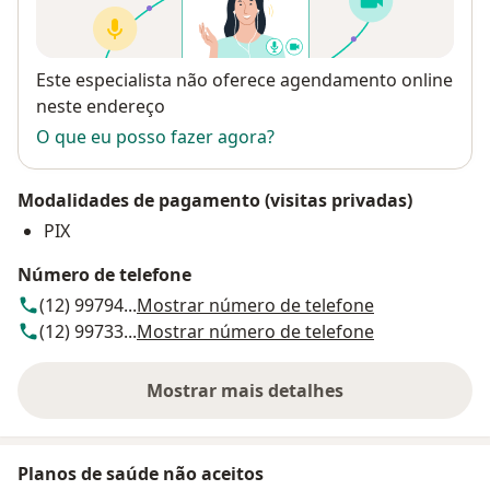
Disponibilidade
Este especialista não oferece agendamento online
neste endereço
O que eu posso fazer agora?
Modalidades de pagamento (visitas privadas)
PIX
Número de telefone
(12) 99794...
Mostrar número de telefone
(12) 99733...
Mostrar número de telefone
Mostrar mais detalhes
sobre o endereço
Planos de saúde não aceitos