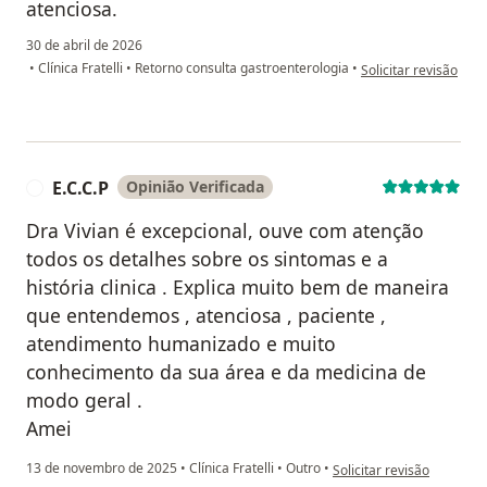
atenciosa.
30 de abril de 2026
na opinião do utiliza
•
Clínica Fratelli
•
Retorno consulta gastroenterologia
•
Solicitar revisão
E.C.C.P
Opinião Verificada
E
Dra Vivian é excepcional, ouve com atenção
todos os detalhes sobre os sintomas e a
história clinica . Explica muito bem de maneira
que entendemos , atenciosa , paciente ,
atendimento humanizado e muito
conhecimento da sua área e da medicina de
modo geral .
Amei
na opinião do utilizador E
13 de novembro de 2025
•
Clínica Fratelli
•
Outro
•
Solicitar revisão