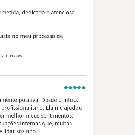
metida, dedicada e atenciosa
uista no meu processo de
 opinião do utilizador AG
licitar revisão
mente positiva. Desde o início,
profissionalismo. Ela me ajudou
er melhor meus sentimentos,
tuações internas que, muitas
e lidar sozinho.