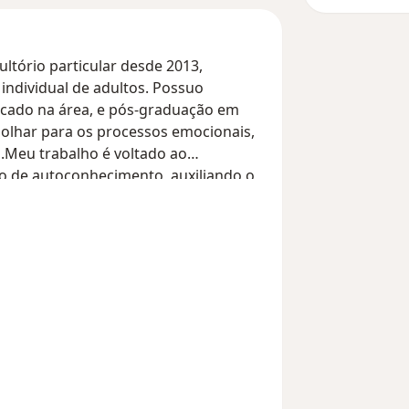
ltório particular desde 2013,
individual de adultos. Possuo
icado na área, e pós-graduação em
 olhar para os processos emocionais,
.Meu trabalho é voltado ao
o de autoconhecimento, auxiliando o
ocionais, relacionamentos, perdas e
rincipalmente demandas como
essos de autoconhecimento.