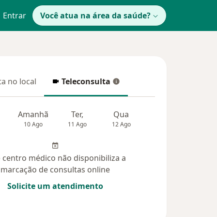
Entrar
Você atua na área da saúde?
a no local
Teleconsulta
 no local
Teleconsulta
Amanhã
Ter,
Qua
Qui,
Sex,
10 Ago
11 Ago
12 Ago
13 Ago
14 Ag
 centro médico não disponibiliza a
marcação de consultas online
Solicite um atendimento