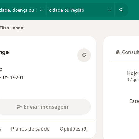
dade, doença ou nome
cidade ou região
Elisa Lange
ange
Consult
Consulta
 especializações
o
Hoje
P RS 19701
9 Ago
Este
Enviar mensagem
s
Planos de saúde
Opiniões (9)