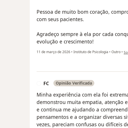
Pessoa de muito bom coração, compro
com seus pacientes.
Agradeço sempre à ela por cada conq
evolução e crescimento!
na
11 de março de 2026
•
Instituto de Psicologia
•
Outro
•
So
FC
Opinião Verificada
F
Minha experiência com ela foi extrema
demonstrou muita empatia, atenção e 
e continua me ajudando a compreend
pensamentos e a organizar diversas si
vezes, pareciam confusas ou difíceis d