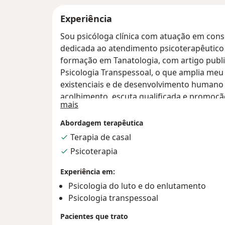
Experiência
Sou psicóloga clínica com atuação em consu
dedicada ao atendimento psicoterapêutico 
formação em Tanatologia, com artigo publ
Psicologia Transpessoal, o que amplia meu
existenciais e de desenvolvimento humano 
acolhimento, escuta qualificada e promoçã
Sobre mim
mais
paciente no enfrentamento de questões em
momentos de transição da vida. Atendo p
Abordagem terapêutica
ansiedade, luto, questões afetivas e proc
Terapia de casal
Psicoterapia
Experiência em:
Psicologia do luto e do enlutamento
Psicologia transpessoal
Pacientes que trato