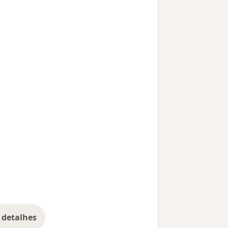
 detalhes
bre a experiência