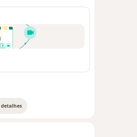
 detalhes
bre o endereço