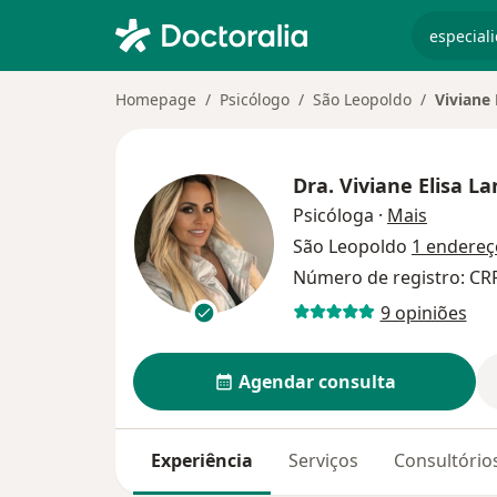
especiali
Homepage
Psicólogo
São Leopoldo
Viviane 
Dra.
Viviane Elisa L
sobre as
Psicóloga
·
Mais
São Leopoldo
1 endereç
Número de registro: CR
9 opiniões
Agendar consulta
Experiência
Serviços
Consultório