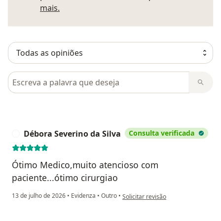
Saber mais sobre pareceres
mais.
Pesquisar em opiniões
Débora Severino da Silva
Consulta verificada
D
Ótimo Medico,muito atencioso com
paciente...ótimo cirurgiao
na opinião do utilizador Débora Seve
13 de julho de 2026
•
Evidenza
•
Outro
•
Solicitar revisão