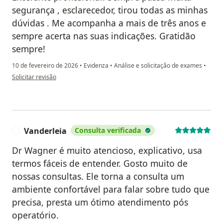
segurança , esclarecedor, tirou todas as minhas
dúvidas . Me acompanha a mais de três anos e
sempre acerta nas suas indicações. Gratidão
sempre!
10 de fevereiro de 2026
•
Evidenza
•
Análise e solicitação de exames
•
na opinião do utilizador Ivanilda Valentina
Solicitar revisão
Vanderleia
Consulta verificada
V
Dr Wagner é muito atencioso, explicativo, usa
termos fáceis de entender. Gosto muito de
nossas consultas. Ele torna a consulta um
ambiente confortável para falar sobre tudo que
precisa, presta um ótimo atendimento pós
operatório.