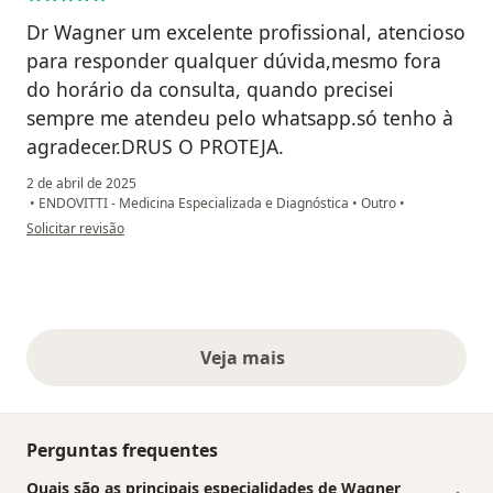
Dr Wagner um excelente profissional, atencioso
para responder qualquer dúvida,mesmo fora
do horário da consulta, quando precisei
sempre me atendeu pelo whatsapp.só tenho à
agradecer.DRUS O PROTEJA.
2 de abril de 2025
•
ENDOVITTI - Medicina Especializada e Diagnóstica
•
Outro
•
na opinião do utilizador Áurea Glória Dariva
Solicitar revisão
Veja mais
opiniões acima
Perguntas frequentes
Quais são as principais especialidades de Wagner