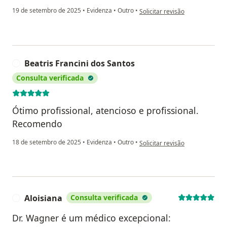
na opinião do utilizador Vander
19 de setembro de 2025
•
Evidenza
•
Outro
•
Solicitar revisão
Beatris Francini dos Santos
B
Consulta verificada
Ótimo profissional, atencioso e profissional.
Recomendo
na opinião do utilizador Beatri
18 de setembro de 2025
•
Evidenza
•
Outro
•
Solicitar revisão
Aloisiana
Consulta verificada
A
Dr. Wagner é um médico excepcional: