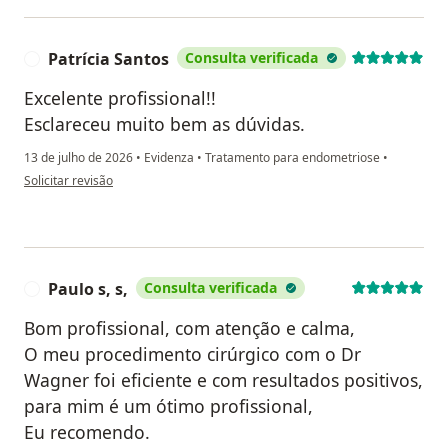
Patrícia Santos
Consulta verificada
P
Excelente profissional!!
Esclareceu muito bem as dúvidas.
13 de julho de 2026
•
Evidenza
•
Tratamento para endometriose
•
na opinião do utilizador Patrícia Santos
Solicitar revisão
Paulo s, s,
Consulta verificada
P
Bom profissional, com atenção e calma,
O meu procedimento cirúrgico com o Dr
Wagner foi eficiente e com resultados positivos,
para mim é um ótimo profissional,
Eu recomendo.