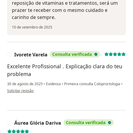
reposição de vitaminas e tratamentos, será um
prazer te receber com o mesmo cuidado e
carinho de sempre.
10 de setembro de 2025
Ivorete Varela
Consulta verificada
I
Excelente Profissional . Explicação clara do teu
problema
30 de agosto de 2025
•
Evidenza
•
Primeira consulta Coloproctologia
•
na opinião do utilizador Ivorete Varela
Solicitar revisão
Áurea Glória Dariva
Consulta verificada
Á