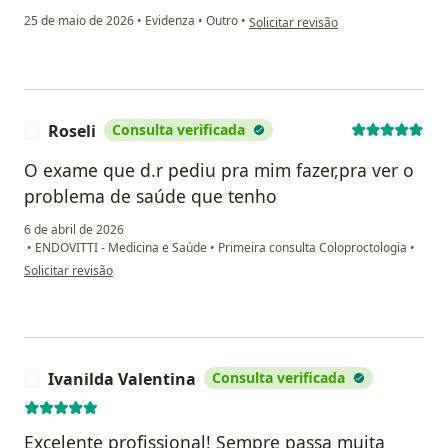
na opinião do utilizador Paulo s, s,
25 de maio de 2026
•
Evidenza
•
Outro
•
Solicitar revisão
Roseli
Consulta verificada
R
O exame que d.r pediu pra mim fazer,pra ver o
problema de saúde que tenho
6 de abril de 2026
•
ENDOVITTI - Medicina e Saúde
•
Primeira consulta Coloproctologia
•
na opinião do utilizador Roseli
Solicitar revisão
Ivanilda Valentina
Consulta verificada
I
Excelente profissional! Sempre passa muita