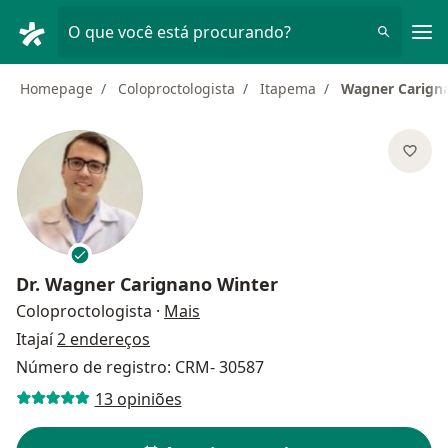
Men
O que você está procurando?
Homepage
Coloproctologista
Itapema
Wagner Carign
Dr.
Wagner Carignano Winter
sobre as especializações
Coloproctologista
·
Mais
Itajaí
2 endereços
Número de registro: CRM- 30587
13 opiniões