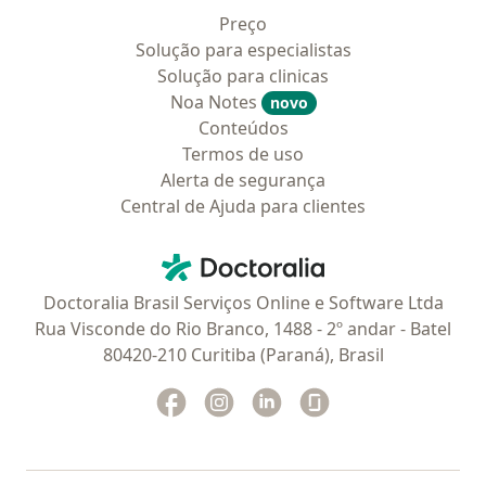
Preço
Solução para especialistas
Solução para clinicas
Noa Notes
novo
Conteúdos
Termos de uso
Alerta de segurança
Central de Ajuda para clientes
Contato
Doctoralia - Homepage
Doctoralia Brasil Serviços Online e Software Ltda
Rua Visconde do Rio Branco, 1488 - 2º andar - Batel
80420-210 Curitiba (Paraná), Brasil
Facebook
abre num novo separador
Instagram
abre num novo separador
Linkedin
abre num novo separad
Glassdoor
abre num novo se