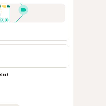
.
das)