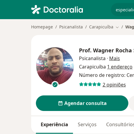
especiali
Homepage
Psicanalista
Carapicuíba
Wag
Mudar de
Prof.
Wagner Rocha S
sobre 
Psicanalista
·
Mais
Carapicuíba
1 endereço
Número de registro: Ce
2 opiniões
Agendar consulta
Experiência
Serviços
Consultório