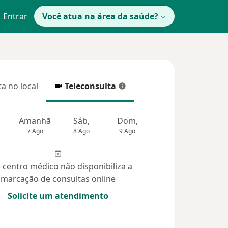
Entrar
Você atua na área da saúde?
a no local
Teleconsulta
 no local
Teleconsulta
Amanhã
Sáb,
Dom,
Segunda-feira
Ter,
7 Ago
8 Ago
9 Ago
10 Ago
11 Ag
 centro médico não disponibiliza a
marcação de consultas online
Solicite um atendimento