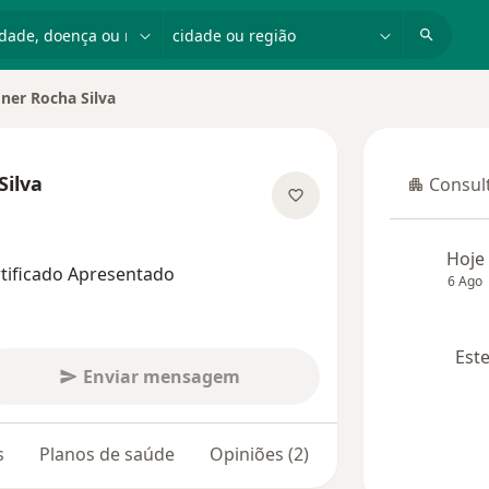
dade, doença ou nome
cidade ou região
ner Rocha Silva
 cidade
ilva
Consult
Consulta
as especializações
Hoje
rtificado Apresentado
6 Ago
Este
Enviar mensagem
s
Planos de saúde
Opiniões (2)