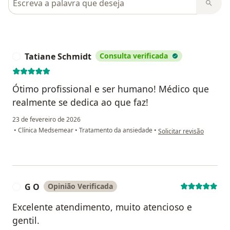
Tatiane Schmidt
Consulta verificada
T
Ótimo profissional e ser humano! Médico que
realmente se dedica ao que faz!
23 de fevereiro de 2026
na opinião do utilizador 
•
Clínica Medsemear
•
Tratamento da ansiedade
•
Solicitar revisão
G O
Opinião Verificada
G
Excelente atendimento, muito atencioso e
gentil.