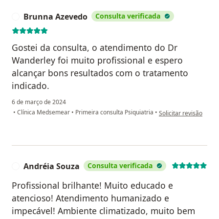
Brunna Azevedo
Consulta verificada
B
Gostei da consulta, o atendimento do Dr
Wanderley foi muito profissional e espero
alcançar bons resultados com o tratamento
indicado.
6 de março de 2024
na opinião do utiliza
•
Clínica Medsemear
•
Primeira consulta Psiquiatria
•
Solicitar revisão
Andréia Souza
Consulta verificada
A
Profissional brilhante! Muito educado e
atencioso! Atendimento humanizado e
impecável! Ambiente climatizado, muito bem