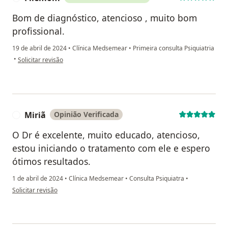
Bom de diagnóstico, atencioso , muito bom
profissional.
19 de abril de 2024
•
Clínica Medsemear
•
Primeira consulta Psiquiatria
na opinião do utilizador Filemom
•
Solicitar revisão
Miriã
Opinião Verificada
M
O Dr é excelente, muito educado, atencioso,
estou iniciando o tratamento com ele e espero
ótimos resultados.
1 de abril de 2024
•
Clínica Medsemear
•
Consulta Psiquiatra
•
na opinião do utilizador Miriã
Solicitar revisão