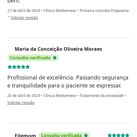
bem.
27 de abril de 2024
•
Clínica Medsemear
•
Primeira consulta Psiquiatria
na opinião do utilizador Tarsis
•
Solicitar revisão
Maria da Conceição Oliveira Moraes
M
Consulta verificada
Profissional de excelência. Passando segurança
e tranquilidade para o paciente se expressar.
26 de abril de 2024
•
Clínica Medsemear
•
Tratamento da ansiedade
•
na opinião do utilizador Maria da Conceição Oliveira Moraes
Solicitar revisão
Filemom
Consulta verificada
F