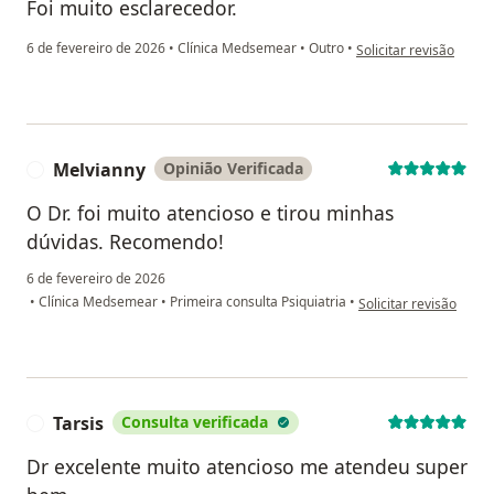
Foi muito esclarecedor.
na opinião do utilizad
6 de fevereiro de 2026
•
Clínica Medsemear
•
Outro
•
Solicitar revisão
Melvianny
Opinião Verificada
M
O Dr. foi muito atencioso e tirou minhas
dúvidas. Recomendo!
6 de fevereiro de 2026
na opinião do utilizad
•
Clínica Medsemear
•
Primeira consulta Psiquiatria
•
Solicitar revisão
Tarsis
Consulta verificada
T
Dr excelente muito atencioso me atendeu super