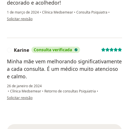
decorado e acolhedor!
1 de março de 2024
•
Clínica Medsemear
•
Consulta Psiquiatra
•
na opinião do utilizador Andréia Souza
Solicitar revisão
Karine
Consulta verificada
K
Minha mãe vem melhorando significativamente
a cada consulta. É um médico muito atencioso
e calmo.
26 de janeiro de 2024
•
Clínica Medsemear
•
Retorno de consultas Psiquiatria
•
na opinião do utilizador Karine
Solicitar revisão