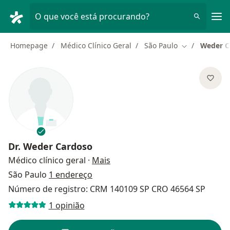
Men
O que você está procurando?
Homepage
Médico Clínico Geral
São Paulo
Weder C
Mudar de cid
Dr.
Weder Cardoso
sobre as especializações
Médico clínico geral
·
Mais
São Paulo
1 endereço
Número de registro: CRM 140109 SP CRO 46564 SP
1 opinião