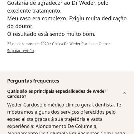
Gostaria de agradecer ao Dr Weder, pelo
excelente tratamento.
Meu caso era complexo. Exigiu muita dedicação
do doutor.
O resultado está sendo muito bom.
22 de dezembro de 2020
•
Clínica Dr. Weder Cardoso
•
Outro
•
na opinião do utilizador Joab Alexandre Barbosa
Solicitar revisão
Perguntas frequentes
Quais são as principais especialidades de Weder
Cardoso?
Weder Cardoso é médico clínico geral, dentista. Te
mostramos alguns dos serviços oferecidos pelo
especialista graças à sua trajetória e vasta
experiência: Alongamento De Columela,
Alongamento De Columela Em Pacientes Com Lesao