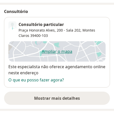
Consultório
Consultório particular
Praça Honorato Alves, 200 - Sala 202,
Montes
Claros
39400-103
Ampliar o mapa
abre num novo separador
Disponibilidade
Este especialista não oferece agendamento online
neste endereço
O que eu posso fazer agora?
Mostrar mais detalhes
sobre o endereço