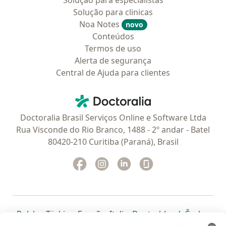
Solução para especialistas
Solução para clinicas
Noa Notes
novo
Conteúdos
Termos de uso
Alerta de segurança
Central de Ajuda para clientes
Contato
Doctoralia - Homepage
Doctoralia Brasil Serviços Online e Software Ltda
Rua Visconde do Rio Branco, 1488 - 2º andar - Batel
80420-210 Curitiba (Paraná), Brasil
Facebook
abre num novo separador
Instagram
abre num novo separador
Linkedin
abre num novo separad
Glassdoor
abre num novo se
abre num novo separador
abre num novo separador
abre num novo separador
abre num novo separado
abre num n
abre
Polska
,
Türkiye
,
España
,
Italia
,
Deutschland
,
Česko
,
abre num novo separador
abre num novo separador
abre num novo separador
abre num novo separa
abre num no
abre n