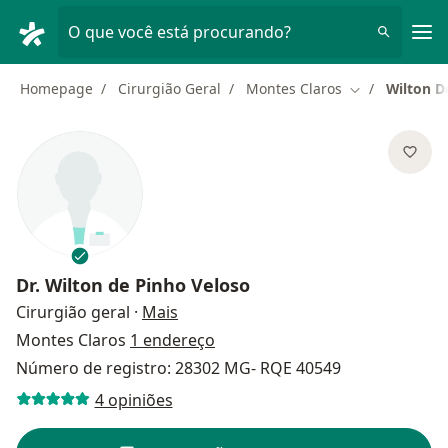
Men
O que você está procurando?
Homepage
Cirurgião Geral
Montes Claros
Wilton D
Mudar de cida
Dr.
Wilton de Pinho Veloso
sobre as especializações
Cirurgião geral
·
Mais
Montes Claros
1 endereço
Número de registro: 28302 MG- RQE 40549
4 opiniões