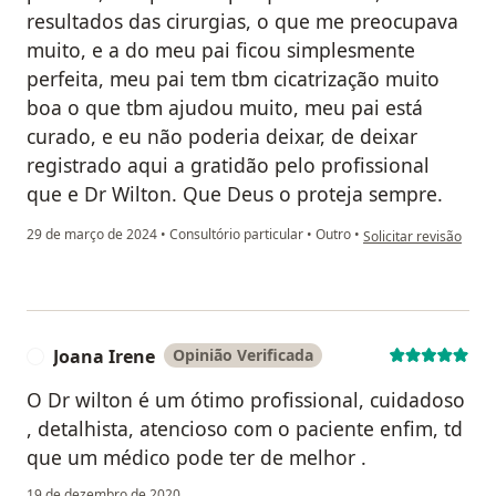
resultados das cirurgias, o que me preocupava
muito, e a do meu pai ficou simplesmente
perfeita, meu pai tem tbm cicatrização muito
boa o que tbm ajudou muito, meu pai está
curado, e eu não poderia deixar, de deixar
registrado aqui a gratidão pelo profissional
que e Dr Wilton. Que Deus o proteja sempre.
na opinião do utilizad
29 de março de 2024
•
Consultório particular
•
Outro
•
Solicitar revisão
Joana Irene
Opinião Verificada
J
O Dr wilton é um ótimo profissional, cuidadoso
, detalhista, atencioso com o paciente enfim, td
que um médico pode ter de melhor .
19 de dezembro de 2020