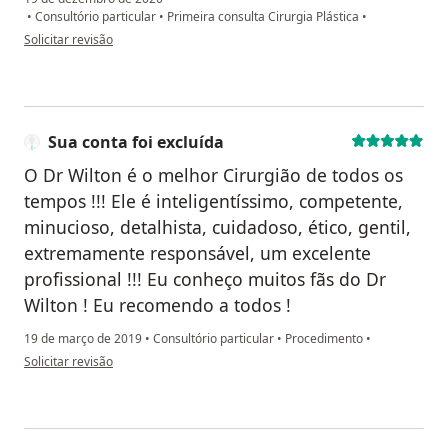
•
Consultório particular
•
Primeira consulta Cirurgia Plástica
•
na opinião do utilizador Joana Irene
Solicitar revisão
Sua conta foi excluída
O Dr Wilton é o melhor Cirurgião de todos os
tempos !!! Ele é inteligentíssimo, competente,
minucioso, detalhista, cuidadoso, ético, gentil,
extremamente responsável, um excelente
profissional !!! Eu conheço muitos fãs do Dr
Wilton ! Eu recomendo a todos !
19 de março de 2019
•
Consultório particular
•
Procedimento
•
na opinião do utilizador Sua conta foi excluída
Solicitar revisão