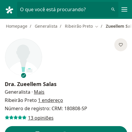
Men
O que você está procurando?
Homepage
Generalista
Ribeirão Preto
Zueellem Sal
Mudar de cidade
Dra.
Zueellem Salas
sobre as especializações
Generalista
·
Mais
Ribeirão Preto
1 endereço
Número de registro: CRM: 180808-SP
13 opiniões