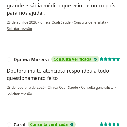
grande e sábia médica que veio de outro país
para nos ajudar.
28 de abril de 2026
•
Clínica Quali Saúde
•
Consulta generalista
•
na opinião do utilizador Aline Roberta Ingissa de Lima
Solicitar revisão
Djalma Moreira
Consulta verificada
D
Doutora muito atenciosa respondeu a todo
questionamento feito
23 de fevereiro de 2026
•
Clínica Quali Saúde
•
Consulta generalista
•
na opinião do utilizador Djalma Moreira
Solicitar revisão
Carol
Consulta verificada
C