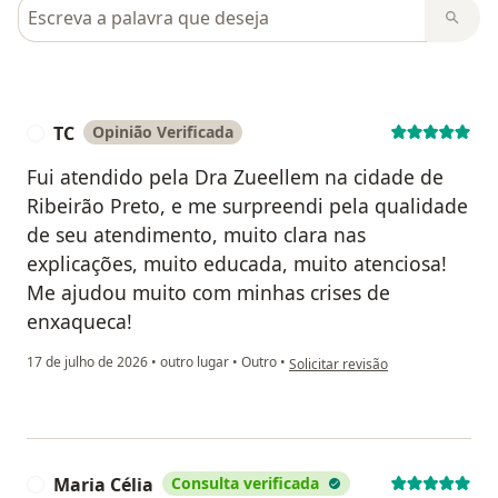
Pesquisar em opiniões
TC
Opinião Verificada
T
Fui atendido pela Dra Zueellem na cidade de
Ribeirão Preto, e me surpreendi pela qualidade
de seu atendimento, muito clara nas
explicações, muito educada, muito atenciosa!
Me ajudou muito com minhas crises de
enxaqueca!
na opinião do utilizador TC
17 de julho de 2026
•
outro lugar
•
Outro
•
Solicitar revisão
Maria Célia
Consulta verificada
M