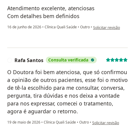
Atendimento excelente, atenciosas
Com detalhes bem definidos
na opinião do utilizador 
16 de junho de 2026
•
Clínica Quali Saúde
•
Outro
•
Solicitar revisão
Rafa Santos
Consulta verificada
R
O Doutora foi bem atenciosa, que só confirmou
a opinião de outros pacientes, esse foi o motivo
de tê-la escolhido para me consultar, conversa,
pergunta, tira dúvidas e nos deixa a vontade
para nos expressar, comecei o tratamento,
agora é aguardar o retorno.
na opinião do utilizador 
19 de maio de 2026
•
Clínica Quali Saúde
•
Outro
•
Solicitar revisão