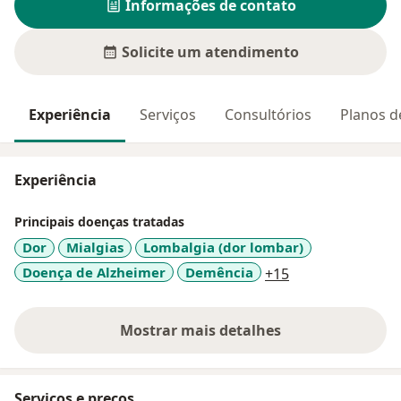
Informações de contato
Solicite um atendimento
Experiência
Serviços
Consultórios
Planos d
Experiência
Principais doenças tratadas
Dor
Mialgias
Lombalgia (dor lombar)
a11y_sr_more_d
Doença de Alzheimer
Demência
+15
Mostrar mais detalhes
sobre a experiência
Serviços e preços