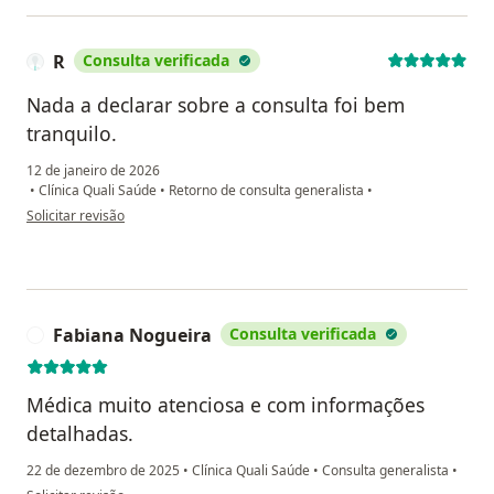
R
Consulta verificada
Nada a declarar sobre a consulta foi bem
tranquilo.
12 de janeiro de 2026
•
Clínica Quali Saúde
•
Retorno de consulta generalista
•
na opinião do utilizador R
Solicitar revisão
Fabiana Nogueira
Consulta verificada
F
Médica muito atenciosa e com informações
detalhadas.
22 de dezembro de 2025
•
Clínica Quali Saúde
•
Consulta generalista
•
na opinião do utilizador Fabiana Nogueira