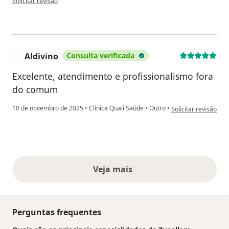
Solicitar revisão
Aldivino
Consulta verificada
A
Excelente, atendimento e profissionalismo fora
do comum
na opinião do utiliza
10 de novembro de 2025
•
Clínica Quali Saúde
•
Outro
•
Solicitar revisão
Veja mais
opiniões acima
Perguntas frequentes