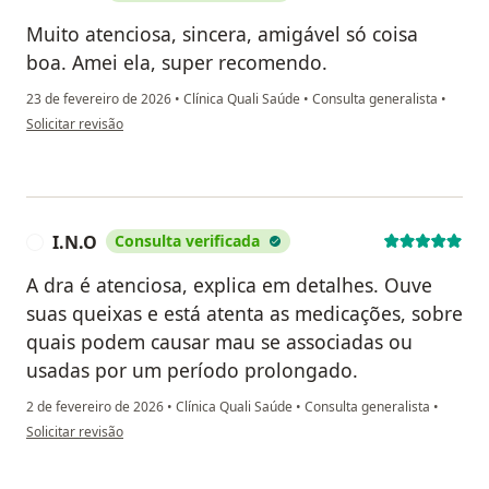
Muito atenciosa, sincera, amigável só coisa
boa. Amei ela, super recomendo.
23 de fevereiro de 2026
•
Clínica Quali Saúde
•
Consulta generalista
•
na opinião do utilizador Carol
Solicitar revisão
I.N.O
Consulta verificada
I
A dra é atenciosa, explica em detalhes. Ouve
suas queixas e está atenta as medicações, sobre
quais podem causar mau se associadas ou
usadas por um período prolongado.
2 de fevereiro de 2026
•
Clínica Quali Saúde
•
Consulta generalista
•
na opinião do utilizador I.N.O
Solicitar revisão