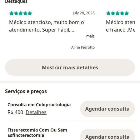
colonoscopias, atividade que exerço diariamente
Destaques
no Hospital Unimed de São Leopoldo.
July 28, 2026
Médico atencioso, muito bom o
Médico atencio
atendimento. Super hábil,
e franco .Meu
mais
atendimento no horário agendado
resolvido.
e ele muito bom no atendimento.
Aline Pierotto
Mostrar mais detalhes
sobre a experiência
Serviços e preços
Consulta em Coloproctologia
Agendar consulta
R$ 400
Detalhes
Fissurectomia Com Ou Sem
Esfincterectomia
Agendar consulta