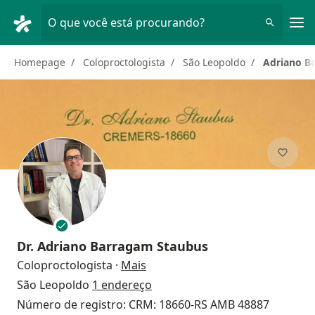
Men
O que você está procurando?
Homepage
Coloproctologista
São Leopoldo
Adriano B
Dr.
Adriano Barragam Staubus
sobre as especializações
Coloproctologista
·
Mais
São Leopoldo
1 endereço
Número de registro: CRM: 18660-RS AMB 48887