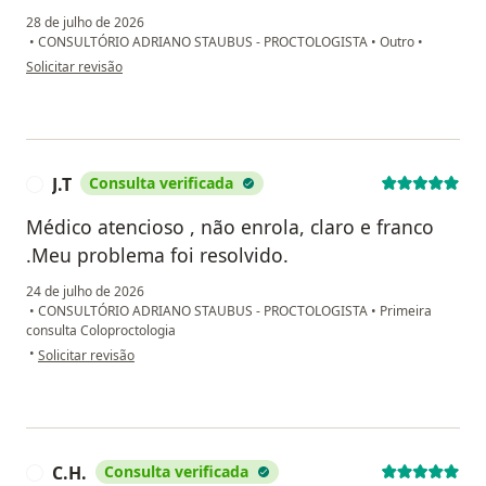
28 de julho de 2026
•
CONSULTÓRIO ADRIANO STAUBUS - PROCTOLOGISTA
•
Outro
•
na opinião do utilizador Aline Pierotto
Solicitar revisão
J.T
Consulta verificada
J
Médico atencioso , não enrola, claro e franco
.Meu problema foi resolvido.
24 de julho de 2026
•
CONSULTÓRIO ADRIANO STAUBUS - PROCTOLOGISTA
•
Primeira
consulta Coloproctologia
na opinião do utilizador J.T
•
Solicitar revisão
C.H.
Consulta verificada
C