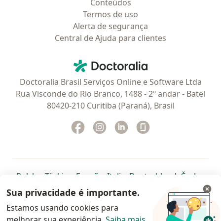
Conteúdos
Termos de uso
Alerta de segurança
Central de Ajuda para clientes
Contato
Doctoralia - Homepage
Doctoralia Brasil Serviços Online e Software Ltda
Rua Visconde do Rio Branco, 1488 - 2º andar - Batel
80420-210 Curitiba (Paraná), Brasil
Facebook
abre num novo separador
Instagram
abre num novo separador
Linkedin
abre num novo separad
Glassdoor
abre num novo se
abre num novo separador
abre num novo separador
abre num novo separador
abre num novo separado
abre num n
abre
Polska
,
Türkiye
,
España
,
Italia
,
Deutschland
,
Česko
,
abre num novo separador
abre num novo separador
abre num novo separador
abre num novo separa
abre num no
abre n
Portugal
,
México
,
Chile
,
Brasil
,
Argentina
,
Perú
,
Sua privacidade é importante.
abre num novo separad
Colombia
Estamos usando cookies para
melhorar sua experiência.
www.doctoralia.com.br © 2026 - Agende agora sua
Saiba mais
.