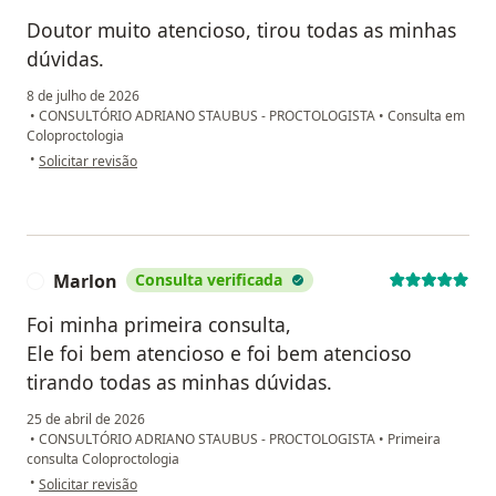
Doutor muito atencioso, tirou todas as minhas
dúvidas.
8 de julho de 2026
•
CONSULTÓRIO ADRIANO STAUBUS - PROCTOLOGISTA
•
Consulta em
Coloproctologia
na opinião do utilizador C.H.
•
Solicitar revisão
Marlon
Consulta verificada
M
Foi minha primeira consulta,
Ele foi bem atencioso e foi bem atencioso
tirando todas as minhas dúvidas.
25 de abril de 2026
•
CONSULTÓRIO ADRIANO STAUBUS - PROCTOLOGISTA
•
Primeira
consulta Coloproctologia
na opinião do utilizador Marlon
•
Solicitar revisão