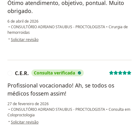
Ótimo atendimento, objetivo, pontual. Muito
obrigado.
6 de abril de 2026
•
CONSULTÓRIO ADRIANO STAUBUS - PROCTOLOGISTA
•
Cirurgia de
hemorroidas
na opinião do utilizador Rodrigo Weingaertner
•
Solicitar revisão
C.E.R.
Consulta verificada
C
Profissional vocacionado! Ah, se todos os
médicos fossem assim!
27 de fevereiro de 2026
•
CONSULTÓRIO ADRIANO STAUBUS - PROCTOLOGISTA
•
Consulta em
Coloproctologia
na opinião do utilizador C.E.R.
•
Solicitar revisão