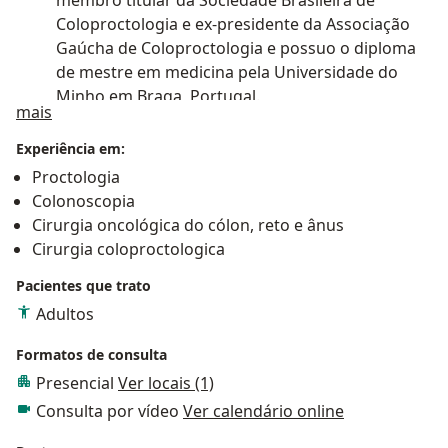
membro titular da Sociedade Brasileira de
Coloproctologia e ex-presidente da Associação
Gaúcha de Coloproctologia e possuo o diploma
de mestre em medicina pela Universidade do
Minho em Braga, Portugal.
Sobre mim
mais
Ao longo da minha carreira profissional, construí
Experiência em:
uma base sólida de conhecimentos técnicos e
Proctologia
ampla experiência clínica, visando qualidade no
Colonoscopia
atendimento e cuidado integral do paciente.
Cirurgia oncológica do cólon, reto e ânus
Tratamento clínico e cirúrgico de doenças
Cirurgia coloproctologica
orificiais como hemorróidas, fístulas e fissuras.
Pacientes que trato
Tratamento clínico e cirúrgico de doenças do
Adultos
intestino e do reto (tumores, doenças
Formatos de consulta
inflamatórias intestinais, diverticulite, prolapso
Presencial
Ver locais (1)
retal, entre outras patologias).
Consulta por vídeo
Ver calendário online
Trinta anos de experiência na realização de