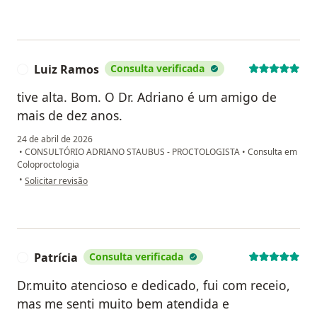
Luiz Ramos
Consulta verificada
L
tive alta. Bom. O Dr. Adriano é um amigo de
mais de dez anos.
24 de abril de 2026
•
CONSULTÓRIO ADRIANO STAUBUS - PROCTOLOGISTA
•
Consulta em
Coloproctologia
na opinião do utilizador Luiz Ramos
•
Solicitar revisão
Patrícia
Consulta verificada
P
Dr.muito atencioso e dedicado, fui com receio,
mas me senti muito bem atendida e