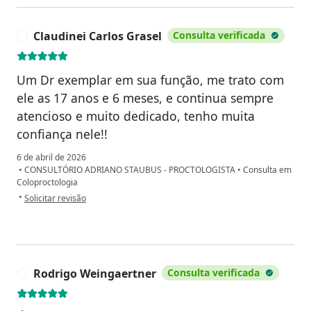
Claudinei Carlos Grasel
Consulta verificada
C
Um Dr exemplar em sua função, me trato com
ele as 17 anos e 6 meses, e continua sempre
atencioso e muito dedicado, tenho muita
confiança nele!!
6 de abril de 2026
•
CONSULTÓRIO ADRIANO STAUBUS - PROCTOLOGISTA
•
Consulta em
Coloproctologia
na opinião do utilizador Claudinei Carlos Grasel
•
Solicitar revisão
Rodrigo Weingaertner
Consulta verificada
R