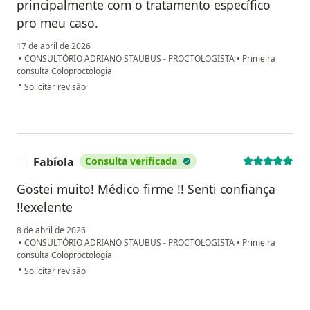
principalmente com o tratamento específico
pro meu caso.
17 de abril de 2026
•
CONSULTÓRIO ADRIANO STAUBUS - PROCTOLOGISTA
•
Primeira
consulta Coloproctologia
na opinião do utilizador Patrícia
•
Solicitar revisão
Fabíola
Consulta verificada
F
Gostei muito! Médico firme !! Senti confiança
!!exelente
8 de abril de 2026
•
CONSULTÓRIO ADRIANO STAUBUS - PROCTOLOGISTA
•
Primeira
consulta Coloproctologia
na opinião do utilizador Fabíola
•
Solicitar revisão