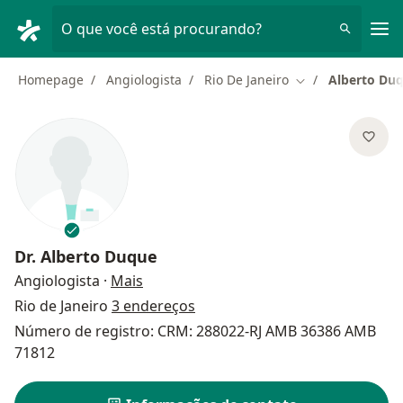
Men
O que você está procurando?
Homepage
Angiologista
Rio De Janeiro
Alberto Du
Mudar de cidade
Dr.
Alberto Duque
sobre as especializações
Angiologista
·
Mais
Rio de Janeiro
3 endereços
Número de registro: CRM: 288022-RJ AMB 36386 AMB
71812