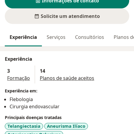
Informações de contato
Solicite um atendimento
Experiência
Serviços
Consultórios
Planos d
Experiência
3
14
Formação
Planos de saúde aceitos
Experiência em:
Flebologia
Cirurgia endovascular
Principais doenças tratadas
Telangiectasia
Aneurisma Ilíaco