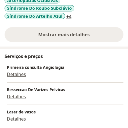
Arteriopatias Oclusivas
Síndrome Do Roubo Subclávio
a11y_sr_more_diseases
Síndrome Do Artelho Azul
+4
Mostrar mais detalhes
sobre a experiência
Serviços e preços
Primeira consulta Angiologia
Detalhes
Resseccao De Varizes Pelvicas
Detalhes
Laser de vasos
Detalhes