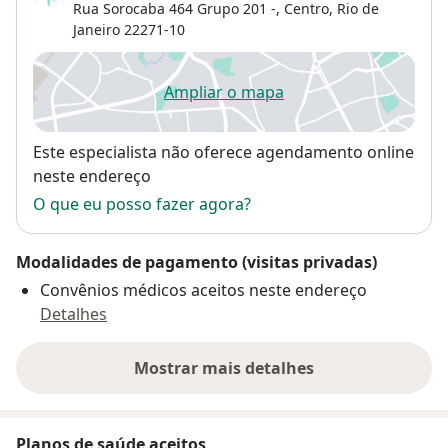
Rua Sorocaba 464 Grupo 201 -,
Centro
,
Rio de
Janeiro
22271-10
Ampliar o mapa
abre num novo separador
Disponibilidade
Este especialista não oferece agendamento online
neste endereço
O que eu posso fazer agora?
Modalidades de pagamento (visitas privadas)
Convênios médicos aceitos neste endereço
Detalhes
Mostrar mais detalhes
sobre o endereço
Planos de saúde aceitos