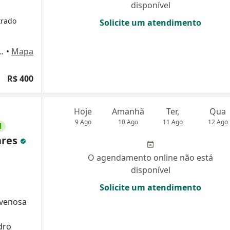
disponível
trado
Solicite um atendimento
7 - sala 417, Rio de Janeiro
•
Mapa
R$ 400
Hoje
Amanhã
Ter,
Qua
9 Ago
10 Ago
11 Ago
12 Ago
l
ares
O agendamento online não está
disponível
Solicite um atendimento
 venosa
dro