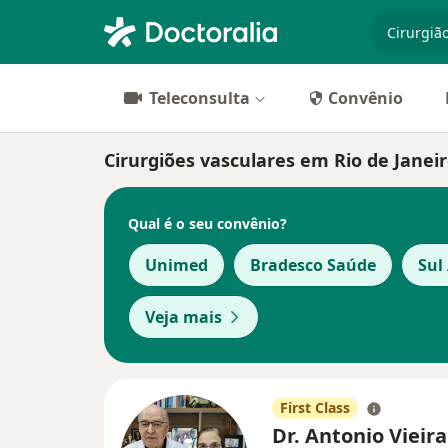
especiali
Teleconsulta
Convênio
Cirurgiões vasculares em Rio de Janei
Qual é o seu convênio?
Unimed
Bradesco Saúde
Sul
Veja mais
First Class
Dr. Antonio Vieira