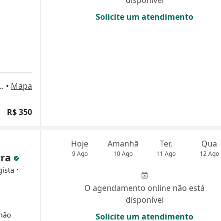
disponível
Solicite um atendimento
- 7221- sala 220, Rio de Janeiro
•
Mapa
R$ 350
Hoje
Amanhã
Ter,
Qua
9 Ago
10 Ago
11 Ago
12 Ago
rra
·
gista
O agendamento online não está
disponível
 não
Solicite um atendimento