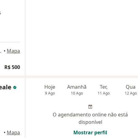
s
55, Rio de Janeiro
•
Mapa
R$ 500
eale
Hoje
Amanhã
Ter,
Qua
9 Ago
10 Ago
11 Ago
12 Ago
O agendamento online não está
disponível
neiro
•
Mapa
Mostrar perfil