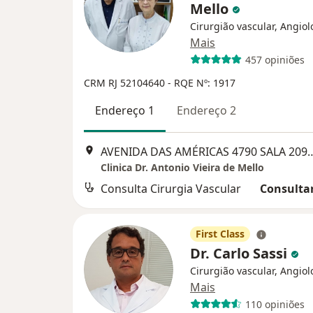
Mello
Cirurgião vascular, Angiol
Mais
457 opiniões
CRM RJ 52104640
- RQE Nº: 1917
Endereço 1
Endereço 2
AVENIDA DAS AMÉRICAS 4790 SALA 209, Barra Da Tijuca
Clinica Dr. Antonio Vieira de Mello
Consulta Cirurgia Vascular
Consultar
First Class
Dr. Carlo Sassi
Cirurgião vascular, Angiol
Mais
110 opiniões