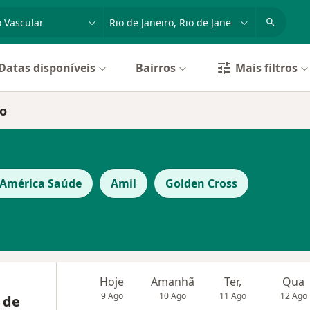
dade, doença ou nome
cidade ou região
Datas disponíveis
Bairros
Mais filtros
ro
 América Saúde
Amil
Golden Cross
Hoje
Amanhã
Ter,
Qua
9 Ago
10 Ago
11 Ago
12 Ago
 de