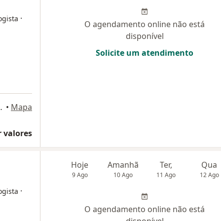
·
ogista
O agendamento online não está
disponível
Solicite um atendimento
, Rio de Janeiro, Rio de Janeiro
•
Mapa
 valores
Hoje
Amanhã
Ter,
Qua
9 Ago
10 Ago
11 Ago
12 Ago
·
ogista
O agendamento online não está