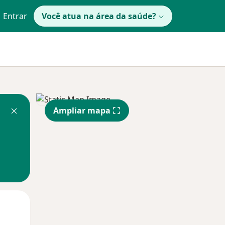
Entrar
Você atua na área da saúde?
Ampliar mapa
Qui,
Sex,
Sáb,
13 Ago
14 Ago
15 Ago