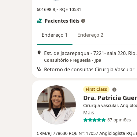
601698 RJ- RQE 10531
Pacientes fiéis
Endereço 1
Endereço 2
Est. de Jacarepagua 
Consultório Freguesia - Jpa
Retorno de consultas Cirurgia Vascular
First Class
Dra. Patricia Gue
Cirurgiã vascular, Angiolo
Mais
67 opiniões
CRM/RJ 778630
RQE Nº: 17057
Angiologista RQE