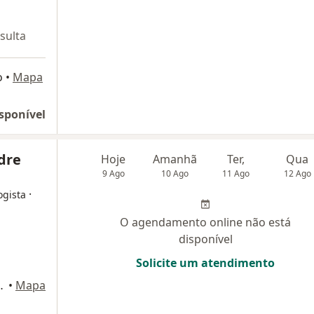
sulta
o
•
Mapa
sponível
dre
Hoje
Amanhã
Ter,
Qua
9 Ago
10 Ago
11 Ago
12 Ago
·
ogista
O agendamento online não está
disponível
Solicite um atendimento
la 102, Rio de Janeiro
•
Mapa