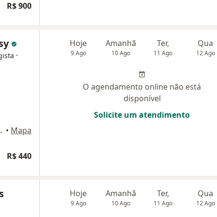
R$ 900
asy
Hoje
Amanhã
Ter,
Qua
9 Ago
10 Ago
11 Ago
12 Ago
·
gista
O agendamento online não está
disponível
Solicite um atendimento
E e F, Rio de Janeiro
•
Mapa
R$ 440
s
Hoje
Amanhã
Ter,
Qua
9 Ago
10 Ago
11 Ago
12 Ago