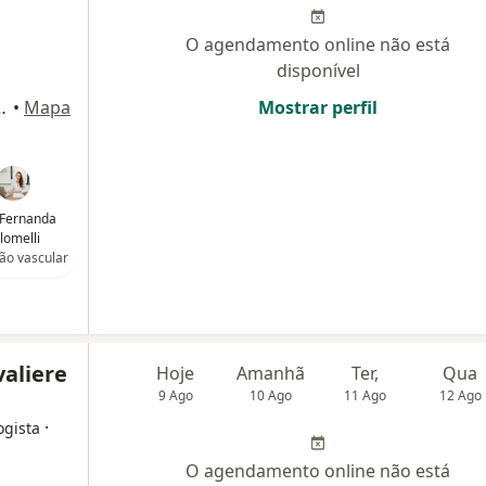
O agendamento online não está
disponível
te 52, Rio de Janeiro
•
Mapa
Mostrar perfil
 Fernanda
lomelli
ião vascular
valiere
Hoje
Amanhã
Ter,
Qua
9 Ago
10 Ago
11 Ago
12 Ago
·
ogista
O agendamento online não está