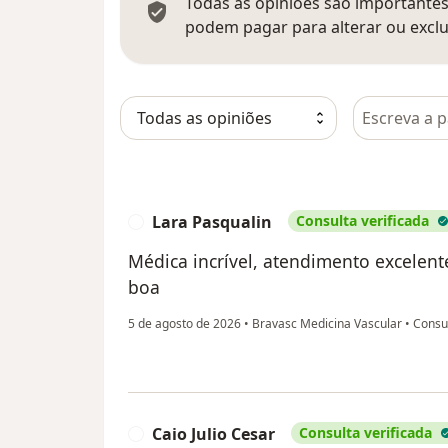
Todas as opiniões são importantes,
podem pagar para alterar ou exclu
Pesquisar e
Lara Pasqualin
Consulta verificada
L
Médica incrível, atendimento excelent
boa
5 de agosto de 2026
•
Bravasc Medicina Vascular
•
Consul
Caio Julio Cesar
Consulta verificada
C