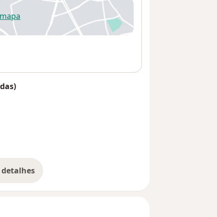
 mapa
re num novo separador
das)
 detalhes
bre o endereço