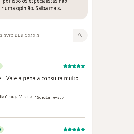
 por isso os especialistas não
Saber mais sobre pareceres
ir uma opinião.
Saiba mais.
m opiniões
e . Vale a pena a consulta muito
na opinião do utilizador Lara Pasqualin
ta Cirurgia Vascular
•
Solicitar revisão