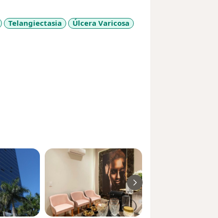
Telangiectasia
Úlcera Varicosa
sr_more_diseases