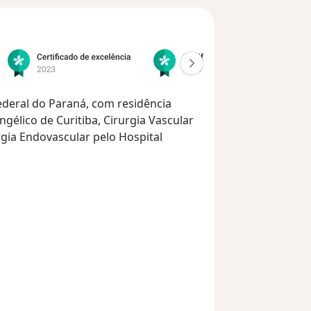
deral do Paraná, com residência
gélico de Curitiba, Cirurgia Vascular
rgia Endovascular pelo Hospital
scular, angiologia, flebologia,