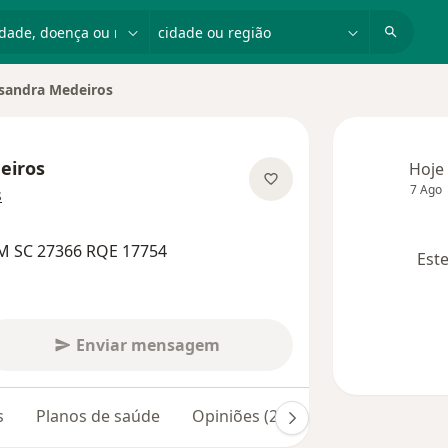
dade, doença ou nome
cidade ou região
sandra Medeiros
 cidade
eiros
Hoje
7 Ago
sobre as especializações
s
M SC 27366 RQE 17754
Este
Enviar mensagem
s
Planos de saúde
Opiniões (271)
Dúvidas respon