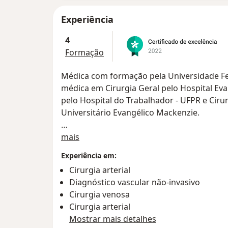
Experiência
4
Formação
Médica com formação pela Universidade Fe
médica em Cirurgia Geral pelo Hospital Evan
pelo Hospital do Trabalhador - UFPR e Ciru
Universitário Evangélico Mackenzie.
Sobre mim
Atuação na área de cirurgia vascular, endova
mais
procedimentos ambulatoriais e cirúrgicos.
Experiência em:
Cirurgia arterial
Diagnóstico vascular não-invasivo
Cirurgia venosa
Cirurgia arterial
Mostrar mais detalhes