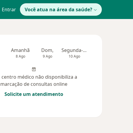
Entrar
Você atua na área da saúde?
Amanhã
Dom,
Segunda-feira
Ter,
Qua
8 Ago
9 Ago
10 Ago
11 Ago
12 Ag
 centro médico não disponibiliza a
marcação de consultas online
Solicite um atendimento
didas (20)