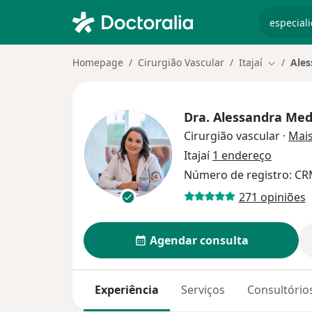
especiali
Homepage
Cirurgião Vascular
Itajaí
Ales
Mudar de
Dra.
Alessandra Med
Cirurgião vascular
·
Mai
Itajaí
1 endereço
Número de registro: CR
271 opiniões
Agendar consulta
Experiência
Serviços
Consultório