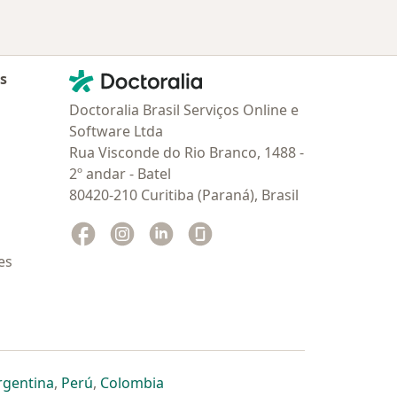
Contato
Doctoralia - Homepage
as
Doctoralia Brasil Serviços Online e
Software Ltda
Rua Visconde do Rio Branco, 1488 -
2º andar - Batel
80420-210 Curitiba (Paraná), Brasil
Facebook
abre num novo separador
Instagram
abre num novo separador
Linkedin
abre num novo separador
Glassdoor
abre num novo separador
es
dor
 separador
 novo separador
re num novo separador
abre num novo separador
abre num novo separador
abre num novo separador
rgentina
,
Perú
,
Colombia