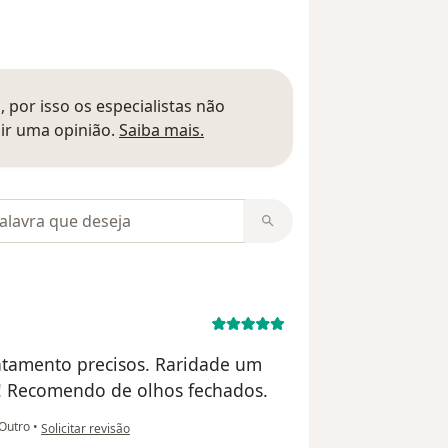
 por isso os especialistas não
Saber mais sobre pareceres
ir uma opinião.
Saiba mais.
m opiniões
ratamento precisos. Raridade um
e! Recomendo de olhos fechados.
na opinião do utilizador Paula Pires
Outro
•
Solicitar revisão