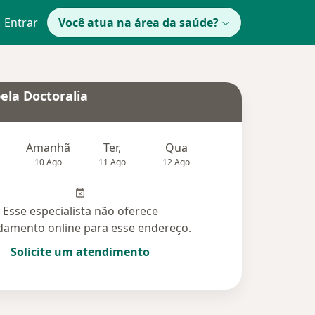
Entrar
Você atua na área da saúde?
ela Doctoralia
Amanhã
Ter,
Qua
Qui,
Sex,
10 Ago
11 Ago
12 Ago
13 Ago
14 Ag
Esse especialista não oferece
amento online para esse endereço.
Solicite um atendimento