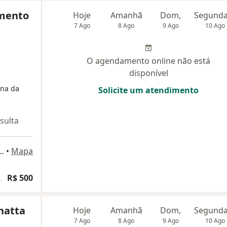
imento
Hoje
Amanhã
Dom,
7 Ago
8 Ago
9 Ago
10 Ago
O agendamento online não está
disponível
ina da
Solicite um atendimento
sulta
ro Viriato Parigot de Souza,
•
Mapa
Vertebral
R$ 500
natta
Hoje
Amanhã
Dom,
7 Ago
8 Ago
9 Ago
10 Ago