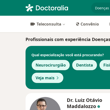
especiali
Teleconsulta
Convênio
Profissionais com experiência Doença
Qual especialização você está procurando?
Neurocirurgião
Dentista
Fis
Veja mais
Dr. Luiz Otávio
Maddalozzo