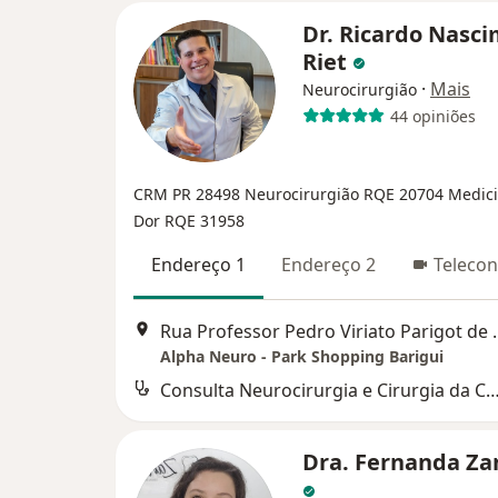
Dr. Ricardo Nasc
Riet
·
Mais
Neurocirurgião
44 opiniões
CRM PR 28498
Neurocirurgião RQE 20704
Medic
Dor RQE 31958
Endereço 1
Endereço 2
Telecon
Rua Professor Ped
Alpha Neuro - Park Shopping Barigui
Consulta Neurocirurgia e Cirurgia da Coluna 
Dra. Fernanda Za