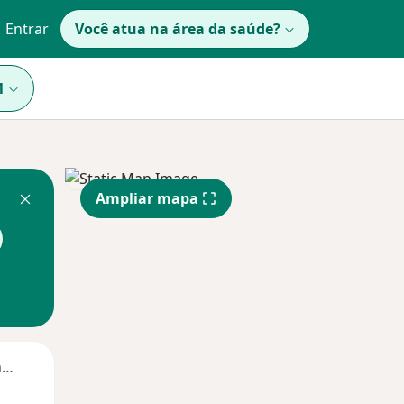
Entrar
Você atua na área da saúde?
1
Ampliar mapa
Segunda-feira
Ter,
Qua
Qui,
11 Ago
12 Ago
13 Ago