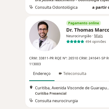
Consulta Odontológica
a partir 
Pagamento online
Dr. Thomas Marco
·
Mais
Neurocirurgião
494 opiniões
CRM: 33811-PR
RQE Nº: 26510
CRM: 241641-SP
R
113003
Endereço
Teleconsulta
Curitiba, Avenida Visconde de Guarapua
Curitiba Presencial
Consulta neurocirurgia