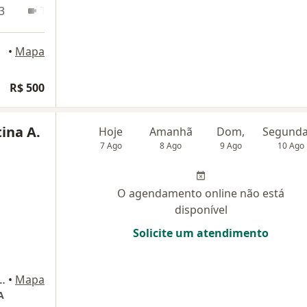
3
Teleconsulta
•
Mapa
R$ 500
tina A.
Hoje
Amanhã
Dom,
7 Ago
8 Ago
9 Ago
10 Ago
O agendamento online não está
disponível
Solicite um atendimento
a, 369 (Conjunto 603), Curitiba
•
Mapa
A