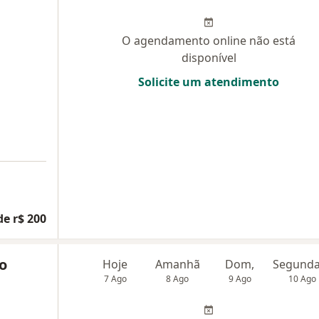
O agendamento online não está
disponível
Solicite um atendimento
de r$ 200
io
Hoje
Amanhã
Dom,
7 Ago
8 Ago
9 Ago
10 Ago