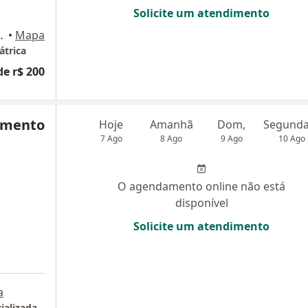
Solicite um atendimento
Água Verde, Curitiba
•
Mapa
átrica
de r$ 200
cimento
Hoje
Amanhã
Dom,
7 Ago
8 Ago
9 Ago
10 Ago
O agendamento online não está
disponível
Solicite um atendimento
a
ializada