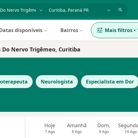
dade, doença ou nome
cidade ou região
Datas disponíveis
Bairros
Mais filtros
•
s Do Nervo Trigêmeo, Curitiba
ioterapeuta
Neurologista
Especialista em Dor
Hoje
Amanhã
Dom,
7 Ago
8 Ago
9 Ago
10 Ago