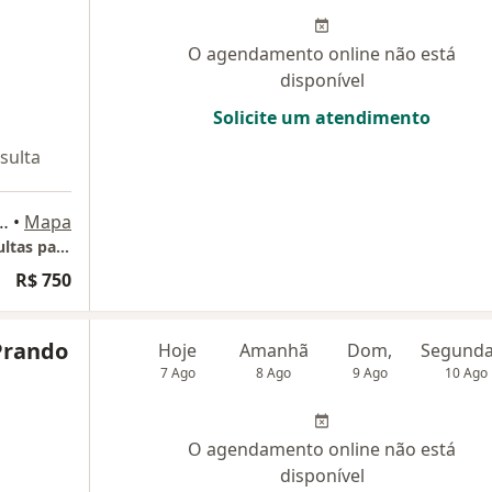
O agendamento online não está
disponível
Solicite um atendimento
sulta
 Batel Trade Center - BTC, Curitiba
•
Mapa
Clínica Maddalozzo de Neurocirurgia - Consultas particulares
R$ 750
Prando
Hoje
Amanhã
Dom,
7 Ago
8 Ago
9 Ago
10 Ago
O agendamento online não está
disponível