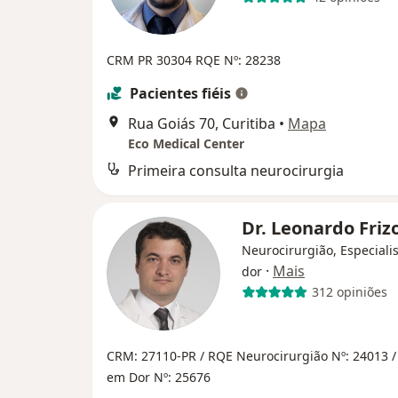
CRM PR 30304
RQE Nº: 28238
Pacientes fiéis
Rua Goiás 70, Curitiba
•
Mapa
Eco Medical Center
Primeira consulta neurocirurgia
Dr. Leonardo Fri
Neurocirurgião, Especiali
·
Mais
dor
312 opiniões
CRM: 27110-PR
/ RQE Neurocirurgião Nº: 24013
/
em Dor Nº: 25676