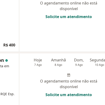
O agendamento online não está
disponível
Solicite um atendimento
R$ 400
zon
Hoje
Amanhã
Dom,
7 Ago
8 Ago
9 Ago
10 Ago
sta em
O agendamento online não está
disponível
 RQE Esp.
Solicite um atendimento