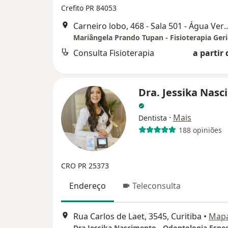
Crefito PR 84053
Carneiro lobo, 468 - Sala 501 - 
Mariângela Prando Tupan - Fisioterapia Geri
Consulta Fisioterapia
a partir 
Dra. Jessika Nas
·
Mais
Dentista
188 opiniões
CRO PR 25373
Endereço
Teleconsulta
Rua Carlos de Laet, 3545, Curitiba
•
Map
Dra Jessika Nascimento - Odontologia Espec