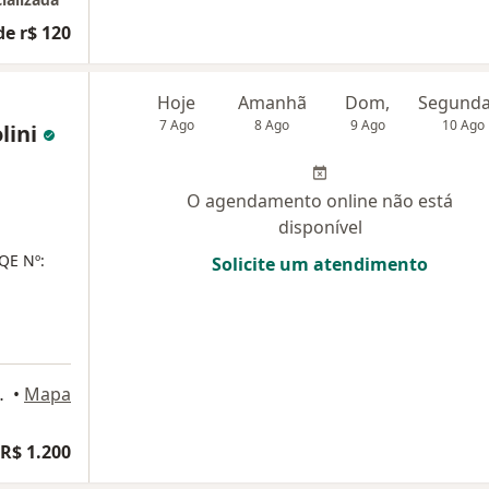
de r$ 120
Hoje
Amanhã
Dom,
7 Ago
8 Ago
9 Ago
10 Ago
lini
O agendamento online não está
disponível
QE Nº:
Solicite um atendimento
va 4628, Curitiba
•
Mapa
R$ 1.200