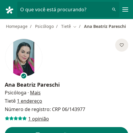
Men
O que você está procurando?
Homepage
Psicólogo
Tietê
Ana Beatriz Pareschi
Mudar de cidade
Ana Beatriz Pareschi
sobre as especializações
Psicóloga
·
Mais
Tietê
1 endereço
Número de registro: CRP 06/143977
1 opinião