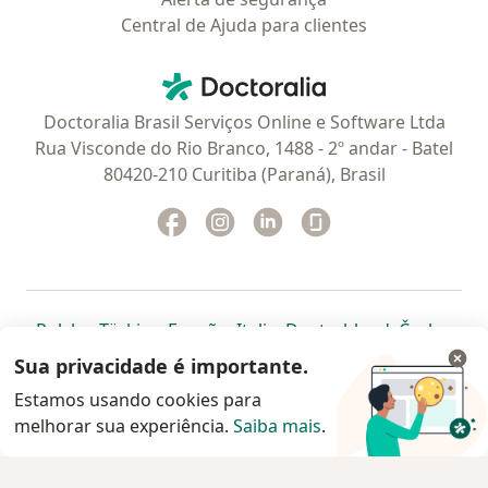
Central de Ajuda para clientes
Contato
Doctoralia - Homepage
Doctoralia Brasil Serviços Online e Software Ltda
Rua Visconde do Rio Branco, 1488 - 2º andar - Batel
80420-210 Curitiba (Paraná), Brasil
Facebook
abre num novo separador
Instagram
abre num novo separador
Linkedin
abre num novo separad
Glassdoor
abre num novo se
abre num novo separador
abre num novo separador
abre num novo separador
abre num novo separado
abre num n
abre
Polska
,
Türkiye
,
España
,
Italia
,
Deutschland
,
Česko
,
abre num novo separador
abre num novo separador
abre num novo separador
abre num novo separa
abre num no
abre n
Portugal
,
México
,
Chile
,
Brasil
,
Argentina
,
Perú
,
Sua privacidade é importante.
abre num novo separad
Colombia
Estamos usando cookies para
melhorar sua experiência.
www.doctoralia.com.br © 2026 - Agende agora sua
Saiba mais
.
consulta