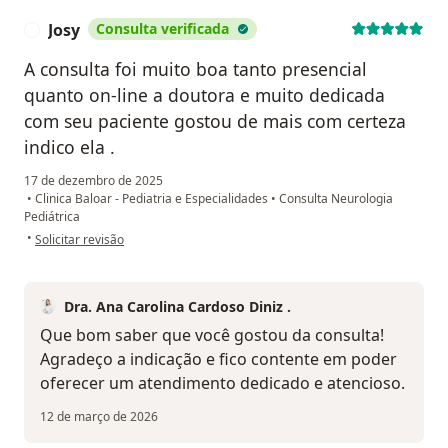
Josy
Consulta verificada
J
A consulta foi muito boa tanto presencial
quanto on-line a doutora e muito dedicada
com seu paciente gostou de mais com certeza
indico ela .
17 de dezembro de 2025
•
Clinica Baloar - Pediatria e Especialidades
•
Consulta Neurologia
Pediátrica
na opinião do utilizador Josy
•
Solicitar revisão
Dra. Ana Carolina Cardoso Diniz .
Que bom saber que você gostou da consulta!
Agradeço a indicação e fico contente em poder
oferecer um atendimento dedicado e atencioso.
12 de março de 2026