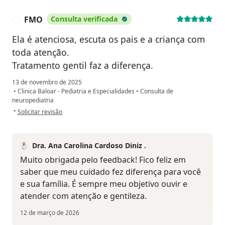
FMO
Consulta verificada
F
Ela é atenciosa, escuta os pais e a criança com
toda atenção.
Tratamento gentil faz a diferença.
13 de novembro de 2025
•
Clinica Baloar - Pediatria e Especialidades
•
Consulta de
neuropediatria
na opinião do utilizador FMO
•
Solicitar revisão
Dra. Ana Carolina Cardoso Diniz .
Muito obrigada pelo feedback! Fico feliz em
saber que meu cuidado fez diferença para você
e sua família. É sempre meu objetivo ouvir e
atender com atenção e gentileza.
12 de março de 2026