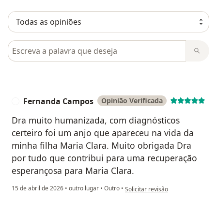
Pesquisar em opiniões
Fernanda Campos
Opinião Verificada
F
Dra muito humanizada, com diagnósticos
certeiro foi um anjo que apareceu na vida da
minha filha Maria Clara. Muito obrigada Dra
por tudo que contribui para uma recuperação
esperançosa para Maria Clara.
na opinião do utilizador Fernand
15 de abril de 2026
•
outro lugar
•
Outro
•
Solicitar revisão