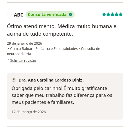
ABC
Consulta verificada
A
Ótimo atendimento. Médica muito humana e
acima de tudo competente.
29 de janeiro de 2026
•
Clinica Baloar - Pediatria e Especialidades
•
Consulta de
neuropediatria
na opinião do utilizador ABC
•
Solicitar revisão
Dra. Ana Carolina Cardoso Diniz .
Obrigada pelo carinho! É muito gratificante
saber que meu trabalho faz diferença para os
meus pacientes e familiares.
12 de março de 2026