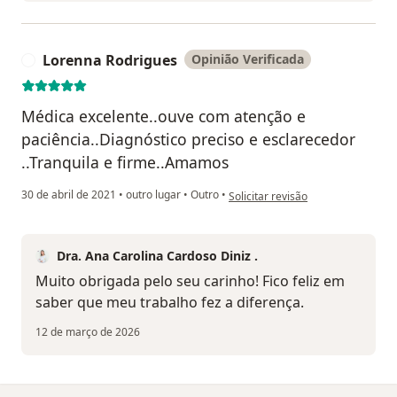
Lorenna Rodrigues
Opinião Verificada
L
Médica excelente..ouve com atenção e
paciência..Diagnóstico preciso e esclarecedor
..Tranquila e firme..Amamos
na opinião do utilizador Lorenna 
30 de abril de 2021
•
outro lugar
•
Outro
•
Solicitar revisão
Dra. Ana Carolina Cardoso Diniz .
Muito obrigada pelo seu carinho! Fico feliz em
saber que meu trabalho fez a diferença.
12 de março de 2026