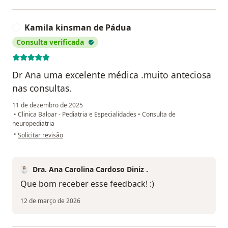
Kamila kinsman de Pádua
K
Consulta verificada
Dr Ana uma excelente médica .muito anteciosa
nas consultas.
11 de dezembro de 2025
•
Clinica Baloar - Pediatria e Especialidades
•
Consulta de
neuropediatria
na opinião do utilizador Kamila kinsman de Pádua
•
Solicitar revisão
Dra. Ana Carolina Cardoso Diniz .
Que bom receber esse feedback! :)
12 de março de 2026