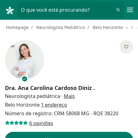
Men
O que você está procurando?
Homepage
Neurologista Pediátrico
Belo Horizonte
Mudar
Dra.
Ana Carolina Cardoso Diniz .
sobre as especializações
Neurologista pediátrica
·
Mais
Belo Horizonte
1 endereço
Número de registro: CRM 58068 MG - RQE 38220
6 opiniões