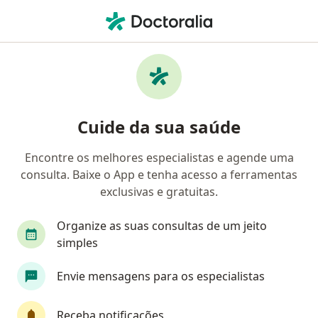
Men
Neurologista Pediátrico • Belo Horizonte, Minas Gerais MG
Filtros
Convênio
Mapa
Neurologistas infantis em Belo Horizonte
Cuide da sua saúde
Encontre os melhores especialistas e agende uma
Qual é o seu convênio?
consulta. Baixe o App e tenha acesso a ferramentas
SANTO INÁCIO
Vale - PASA
exclusivas e gratuitas.
Organize as suas consultas de um jeito
simples
Envie mensagens para os especialistas
Receba notificações