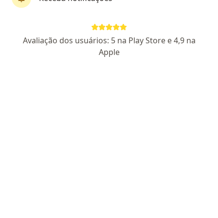
Dr. Gustavo Holanda
·
Mais
Neurologista pediátrico
Avaliação dos usuários: 5 na Play Store e 4,9 na
1313 opiniões
Apple
CRM PE 21131
RQE Nº: 2805
RQE Nº: 2804
Especialista em Neurologia Pediátrica
Professor de Pós-Graduação em TEA
Oferecer a melhor experiência em consulta online
Pacientes fiéis
Endereço
Teleconsulta
Belo Horizonte
•
Mapa
Telemedicina
Teleconsulta
R$ 450