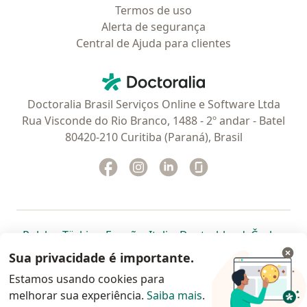
Termos de uso
Alerta de segurança
Central de Ajuda para clientes
Contato
Doctoralia - Homepage
Doctoralia Brasil Serviços Online e Software Ltda
Rua Visconde do Rio Branco, 1488 - 2º andar - Batel
80420-210 Curitiba (Paraná), Brasil
Facebook
abre num novo separador
Instagram
abre num novo separador
Linkedin
abre num novo separad
Glassdoor
abre num novo se
abre num novo separador
abre num novo separador
abre num novo separador
abre num novo separado
abre num n
abre
Polska
,
Türkiye
,
España
,
Italia
,
Deutschland
,
Česko
,
abre num novo separador
abre num novo separador
abre num novo separador
abre num novo separa
abre num no
abre n
Portugal
,
México
,
Chile
,
Brasil
,
Argentina
,
Perú
,
Sua privacidade é importante.
abre num novo separad
Colombia
Estamos usando cookies para
melhorar sua experiência.
www.doctoralia.com.br © 2026 - Agende agora sua
Saiba mais
.