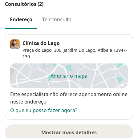
Consultórios (2)
Endereço
Teleconsulta
Clínica do Lago
Praça do Lago, 300,
Jardim Do Lago
,
Atibaia
12947-
130
Ampliar o mapa
abre num novo separador
Disponibilidade
Este especialista não oferece agendamento online
neste endereço
O que eu posso fazer agora?
Mostrar mais detalhes
sobre o endereço