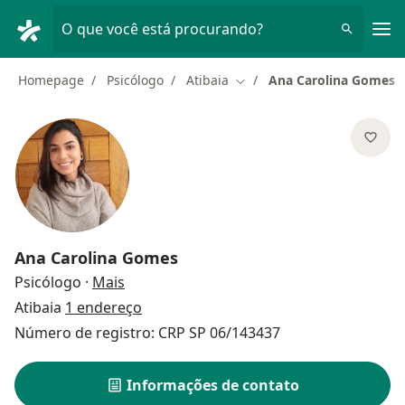
Men
O que você está procurando?
Homepage
Psicólogo
Atibaia
Ana Carolina Gomes
Mudar de cidade
Ana Carolina Gomes
sobre as especializações
Psicólogo
·
Mais
Atibaia
1 endereço
Número de registro: CRP SP 06/143437
Informações de contato