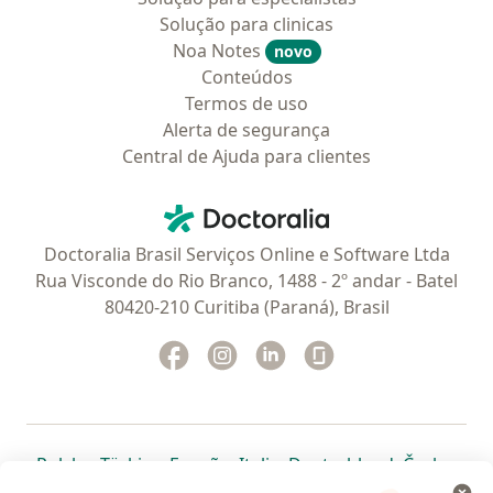
Solução para clinicas
Noa Notes
novo
Conteúdos
Termos de uso
Alerta de segurança
Central de Ajuda para clientes
Contato
Doctoralia - Homepage
Doctoralia Brasil Serviços Online e Software Ltda
Rua Visconde do Rio Branco, 1488 - 2º andar - Batel
80420-210 Curitiba (Paraná), Brasil
Facebook
abre num novo separador
Instagram
abre num novo separador
Linkedin
abre num novo separad
Glassdoor
abre num novo se
abre num novo separador
abre num novo separador
abre num novo separador
abre num novo separado
abre num n
abre
Polska
,
Türkiye
,
España
,
Italia
,
Deutschland
,
Česko
,
abre num novo separador
abre num novo separador
abre num novo separador
abre num novo separa
abre num no
abre n
Portugal
,
México
,
Chile
,
Brasil
,
Argentina
,
Perú
,