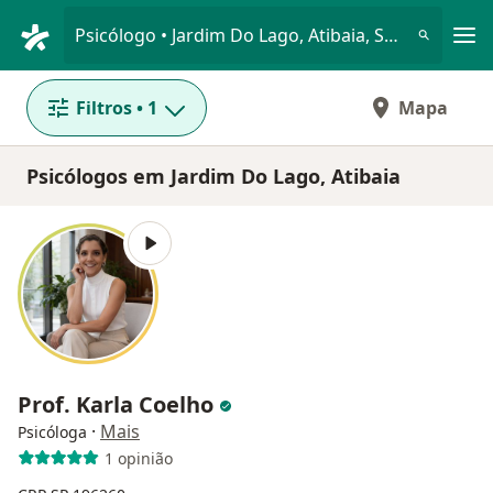
Men
Psicólogo • Jardim Do Lago, Atibaia, São Paulo SP
Filtros
• 1
Mapa
Psicólogos em Jardim Do Lago, Atibaia
Prof. Karla Coelho
·
Mais
Psicóloga
1 opinião