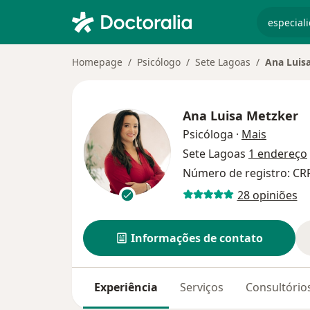
especiali
Homepage
Psicólogo
Sete Lagoas
Ana Luis
Ana Luisa Metzker
sobre as
Psicóloga
·
Mais
Sete Lagoas
1 endereço
Número de registro: CR
28 opiniões
Informações de contato
Experiência
Serviços
Consultório