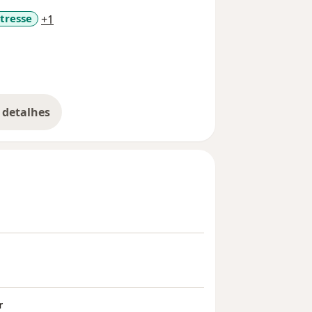
a11y_sr_more_diseases
stresse
+1
 detalhes
bre a experiência
r