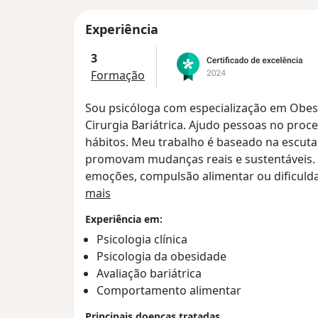
Experiência
3
Formação
Sou psicóloga com especialização em Obes
Cirurgia Bariátrica. Ajudo pessoas no pr
hábitos. Meu trabalho é baseado na escuta
promovam mudanças reais e sustentáveis. 
emoções, compulsão alimentar ou dificuldad
Sobre mim
estou aqui para te ajudar.
mais
Experiência em:
Psicologia clínica
Psicologia da obesidade
Avaliação bariátrica
Comportamento alimentar
Principais doenças tratadas