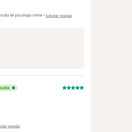
na opinião do utilizador Lucilene
sulta de psicologia online
•
Solicitar revisão
icada
pinião do utilizador Jozias Cordeiro Junior
citar revisão