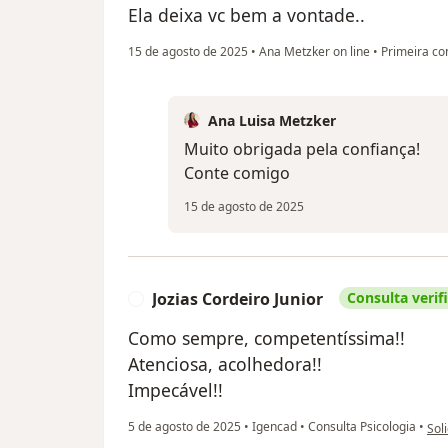
Ela deixa vc bem a vontade..
15 de agosto de 2025
•
Ana Metzker on line
•
Primeira con
Ana Luisa Metzker
Muito obrigada pela confiança!
Conte comigo
15 de agosto de 2025
Jozias Cordeiro Junior
Consulta verif
J
Como sempre, competentíssima!!
Atenciosa, acolhedora!!
Impecável!!
na o
5 de agosto de 2025
•
Igencad
•
Consulta Psicologia
•
Soli