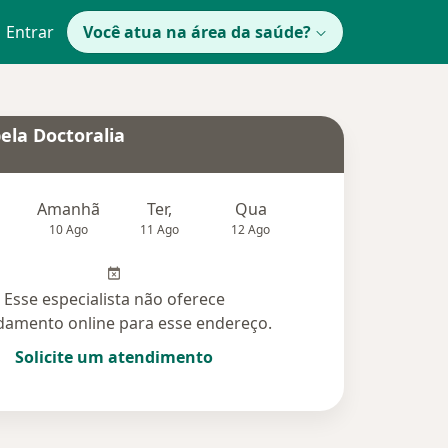
Entrar
Você atua na área da saúde?
ela Doctoralia
Amanhã
Ter,
Qua
Qui,
Sex,
10 Ago
11 Ago
12 Ago
13 Ago
14 Ag
Esse especialista não oferece
amento online para esse endereço.
Solicite um atendimento
idas (12)