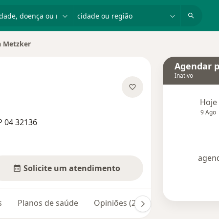
dade, doença ou nome
cidade ou região
a Metzker
Agendar p
Inativo
 especializações
Hoje
9 Ago
P 04 32136
agend
Solicite um atendimento
s
Planos de saúde
Opiniões (28)
Dúvidas respond