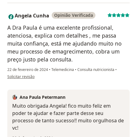
Angela Cunha
Opinião Verificada
A
A Dra Paula é uma excelente profissional,
atenciosa, explica com detalhes , me passa
muita confiança, está me ajudando muito no
meu processo de emagrecimento, cobra um
preço justo pela consulta.
22 de fevereiro de 2024
•
Telemedicina
•
Consulta nutricionista
•
na opinião do utilizador Angela Cunha
Solicitar revisão
Ana Paula Petermann
Muito obrigada Angela! fico muito feliz em
poder te ajudar e fazer parte desse seu
processo de tanto sucesso!! muito orgulhosa de
vc!