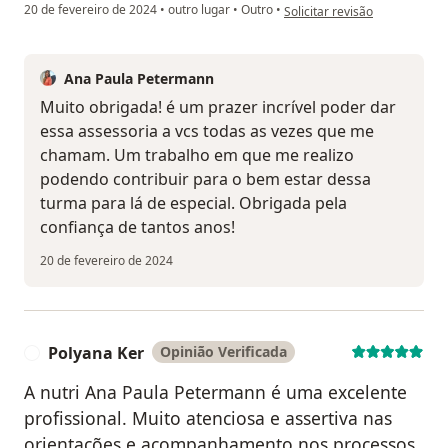
na opinião do utilizador Luart
20 de fevereiro de 2024
•
outro lugar
•
Outro
•
Solicitar revisão
Ana Paula Petermann
Muito obrigada! é um prazer incrível poder dar
essa assessoria a vcs todas as vezes que me
chamam. Um trabalho em que me realizo
podendo contribuir para o bem estar dessa
turma para lá de especial. Obrigada pela
confiança de tantos anos!
20 de fevereiro de 2024
Polyana Ker
Opinião Verificada
P
A nutri Ana Paula Petermann é uma excelente
profissional. Muito atenciosa e assertiva nas
orientações e acompanhamento nos processos