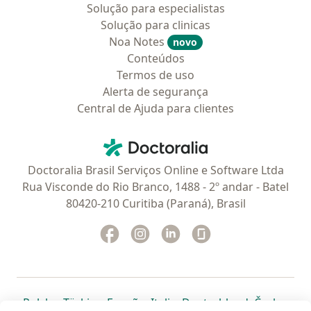
Solução para especialistas
Solução para clinicas
Noa Notes
novo
Conteúdos
Termos de uso
Alerta de segurança
Central de Ajuda para clientes
Contato
Doctoralia - Homepage
Doctoralia Brasil Serviços Online e Software Ltda
Rua Visconde do Rio Branco, 1488 - 2º andar - Batel
80420-210 Curitiba (Paraná), Brasil
Facebook
abre num novo separador
Instagram
abre num novo separador
Linkedin
abre num novo separad
Glassdoor
abre num novo se
abre num novo separador
abre num novo separador
abre num novo separador
abre num novo separado
abre num n
abre
Polska
,
Türkiye
,
España
,
Italia
,
Deutschland
,
Česko
,