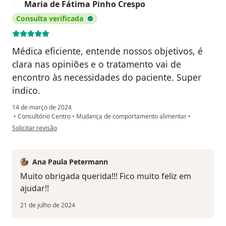
Maria de Fátima Pinho Crespo
M
Consulta verificada
Médica eficiente, entende nossos objetivos, é
clara nas opiniões e o tratamento vai de
encontro às necessidades do paciente. Super
indico.
14 de março de 2024
•
Consultório Centro
•
Mudança de comportamento alimentar
•
na opinião do utilizador Maria de Fátima Pinho Crespo
Solicitar revisão
Ana Paula Petermann
Muito obrigada querida!!! Fico muito feliz em
ajudar!!
21 de julho de 2024