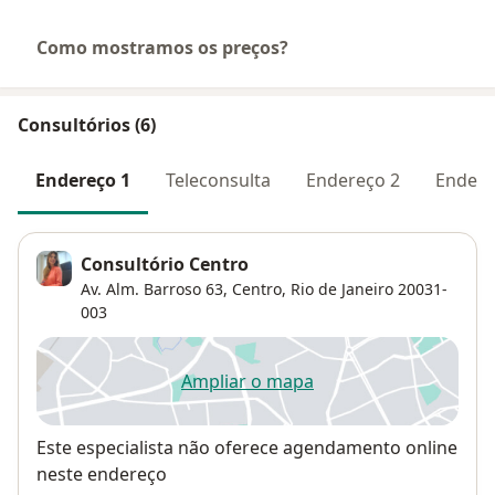
Como mostramos os preços?
Consultórios (6)
Endereço 1
Teleconsulta
Endereço 2
Endere
Consultório Centro
Av. Alm. Barroso 63,
Centro
,
Rio de Janeiro
20031-
003
Ampliar o mapa
abre num novo separador
Disponibilidade
Este especialista não oferece agendamento online
neste endereço