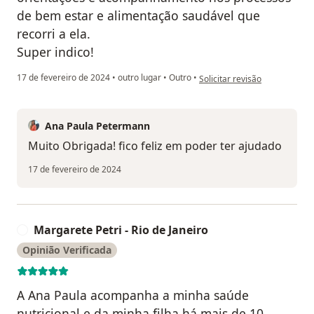
de bem estar e alimentação saudável que
recorri a ela.
Super indico!
na opinião do utilizador Poly
17 de fevereiro de 2024
•
outro lugar
•
Outro
•
Solicitar revisão
Ana Paula Petermann
Muito Obrigada! fico feliz em poder ter ajudado
17 de fevereiro de 2024
Margarete Petri - Rio de Janeiro
M
Opinião Verificada
A Ana Paula acompanha a minha saúde
nutricional e da minha filha há mais de 10