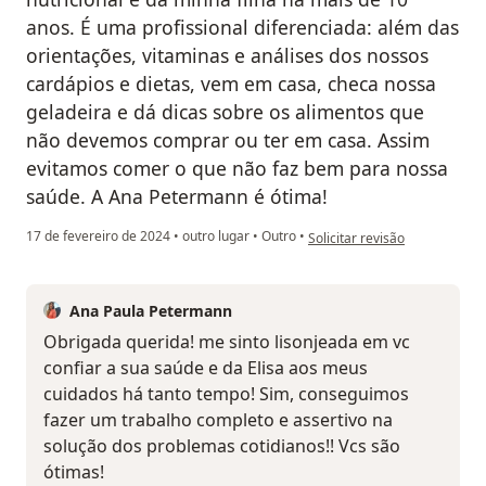
anos. É uma profissional diferenciada: além das
orientações, vitaminas e análises dos nossos
cardápios e dietas, vem em casa, checa nossa
geladeira e dá dicas sobre os alimentos que
não devemos comprar ou ter em casa. Assim
evitamos comer o que não faz bem para nossa
saúde. A Ana Petermann é ótima!
na opinião do utilizador Marga
17 de fevereiro de 2024
•
outro lugar
•
Outro
•
Solicitar revisão
Ana Paula Petermann
Obrigada querida! me sinto lisonjeada em vc
confiar a sua saúde e da Elisa aos meus
cuidados há tanto tempo! Sim, conseguimos
fazer um trabalho completo e assertivo na
solução dos problemas cotidianos!! Vcs são
ótimas!