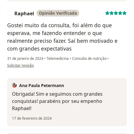
Raphael
Opinião Verificada
R
Gostei muito da consulta, foi além do que
esperava, me fazendo entender o que
realmente preciso fazer. Saí bem motivado e
com grandes expectativas
31 de janeiro de 2024
•
Telemedicina
•
Consulta de nutrição
•
na opinião do utilizador Raphael
Solicitar revisão
Ana Paula Petermann
Obrigada! Sim e seguimos com grandes
conquistas! parabéns por seu empenho
Raphael!
17 de fevereiro de 2024