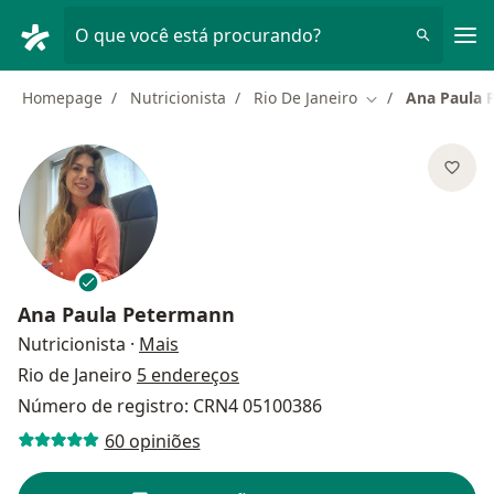
Men
O que você está procurando?
Homepage
Nutricionista
Rio De Janeiro
Ana Paula 
Mudar de cidade
Ana Paula Petermann
sobre as especializações
Nutricionista
·
Mais
Rio de Janeiro
5 endereços
Número de registro: CRN4 05100386
60 opiniões