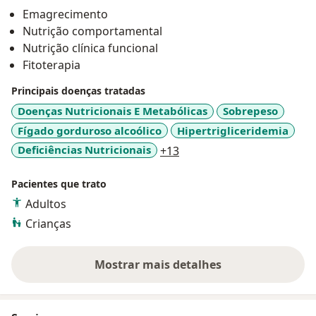
interpretação de exames laboratoriais, saúde gastro
Emagrecimento
intestinal, nutrigenetica e nutrição comportamental.
Nutrição comportamental
Nutrição clínica funcional
Fitoterapia
Principais doenças tratadas
Doenças Nutricionais E Metabólicas
Sobrepeso
Fígado gorduroso alcoólico
Hipertrigliceridemia
a11y_sr_more_diseases
Deficiências Nutricionais
+13
Pacientes que trato
Adultos
Crianças
Mostrar mais detalhes
sobre a experiência