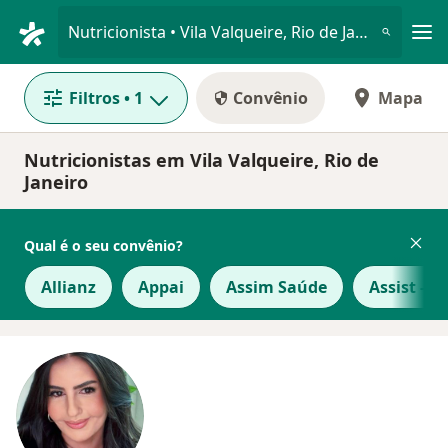
Men
Nutricionista • Vila Valqueire, Rio de Janeiro, Rio de Janeiro RJ
Filtros
• 1
Convênio
Mapa
Nutricionistas em Vila Valqueire, Rio de
Janeiro
Qual é o seu convênio?
Allianz
Appai
Assim Saúde
Assist - A