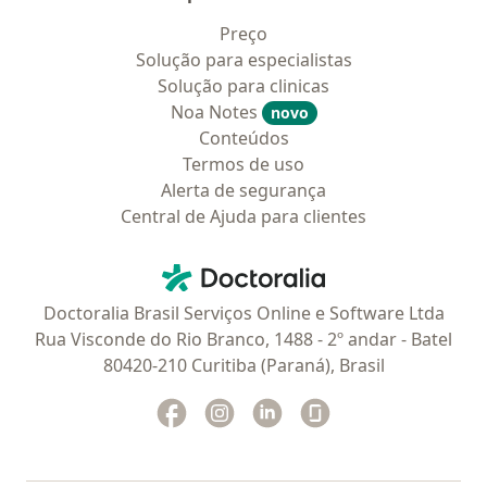
Preço
Solução para especialistas
Solução para clinicas
Noa Notes
novo
Conteúdos
Termos de uso
Alerta de segurança
Central de Ajuda para clientes
Contato
Doctoralia - Homepage
Doctoralia Brasil Serviços Online e Software Ltda
Rua Visconde do Rio Branco, 1488 - 2º andar - Batel
80420-210 Curitiba (Paraná), Brasil
Facebook
abre num novo separador
Instagram
abre num novo separador
Linkedin
abre num novo separad
Glassdoor
abre num novo se