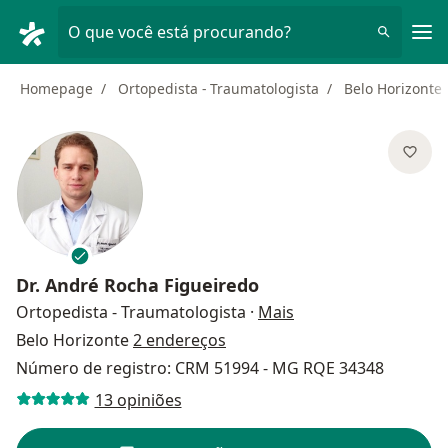
Men
O que você está procurando?
Homepage
Ortopedista - Traumatologista
Belo Horizonte
Dr.
André Rocha Figueiredo
sobre as especializa
Ortopedista - Traumatologista
·
Mais
Belo Horizonte
2 endereços
Número de registro: CRM 51994 - MG RQE 34348
13 opiniões