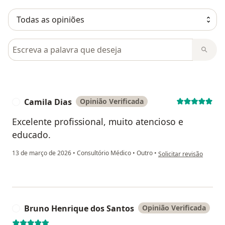
Pesquisar em opiniões
Camila Dias
Opinião Verificada
C
Excelente profissional, muito atencioso e
educado.
na opinião do utilizador
13 de março de 2026
•
Consultório Médico
•
Outro
•
Solicitar revisão
Bruno Henrique dos Santos
Opinião Verificada
B