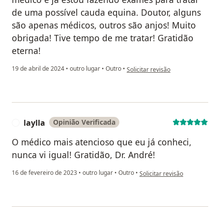
de uma possível cauda equina. Doutor, alguns
são apenas médicos, outros são anjos! Muito
obrigada! Tive tempo de me tratar! Gratidão
eterna!
na opinião do utilizador Maria Luí
19 de abril de 2024
•
outro lugar
•
Outro
•
Solicitar revisão
laylla
Opinião Verificada
L
O médico mais atencioso que eu já conheci,
nunca vi igual! Gratidão, Dr. André!
na opinião do utilizador laylla
16 de fevereiro de 2023
•
outro lugar
•
Outro
•
Solicitar revisão