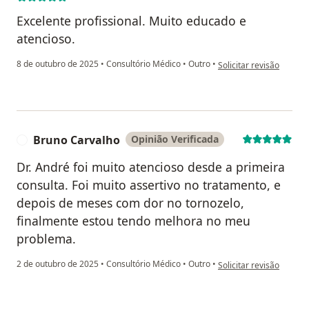
Excelente profissional. Muito educado e
atencioso.
na opinião do utilizado
8 de outubro de 2025
•
Consultório Médico
•
Outro
•
Solicitar revisão
Bruno Carvalho
Opinião Verificada
B
Dr. André foi muito atencioso desde a primeira
consulta. Foi muito assertivo no tratamento, e
depois de meses com dor no tornozelo,
finalmente estou tendo melhora no meu
problema.
na opinião do utilizado
2 de outubro de 2025
•
Consultório Médico
•
Outro
•
Solicitar revisão