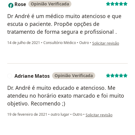
Rose
Opinião Verificada
R
Dr André é um médico muito atencioso e que
escuta o paciente. Propõe opções de
tratamento de forma segura e profissional .
na opinião do utilizador 
14 de julho de 2021
•
Consultório Médico
•
Outro
•
Solicitar revisão
Adriane Matos
Opinião Verificada
A
Dr. André é muito educado e atencioso. Me
atendeu no horário exato marcado e foi muito
objetivo. Recomendo ;)
na opinião do utilizador Adri
19 de fevereiro de 2021
•
outro lugar
•
Outro
•
Solicitar revisão