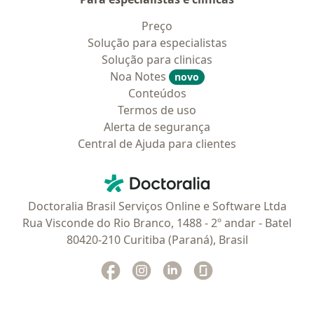
Preço
Solução para especialistas
Solução para clinicas
Noa Notes
novo
Conteúdos
Termos de uso
Alerta de segurança
Central de Ajuda para clientes
Contato
Doctoralia - Homepage
Doctoralia Brasil Serviços Online e Software Ltda
Rua Visconde do Rio Branco, 1488 - 2º andar - Batel
80420-210 Curitiba (Paraná), Brasil
Facebook
abre num novo separador
Instagram
abre num novo separador
Linkedin
abre num novo separad
Glassdoor
abre num novo se