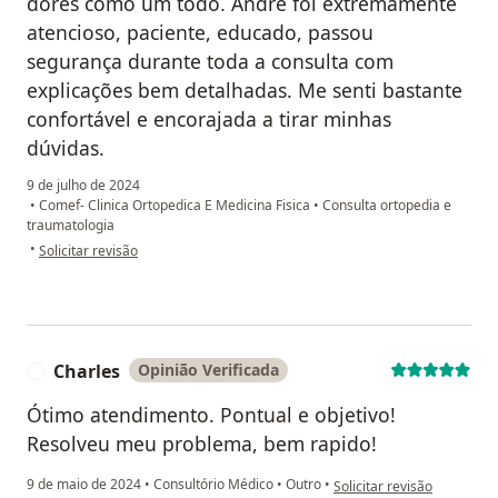
dores como um todo. André foi extremamente
atencioso, paciente, educado, passou
segurança durante toda a consulta com
explicações bem detalhadas. Me senti bastante
confortável e encorajada a tirar minhas
dúvidas.
9 de julho de 2024
•
Comef- Clinica Ortopedica E Medicina Fisica
•
Consulta ortopedia e
traumatologia
na opinião do utilizador Paula
•
Solicitar revisão
Charles
Opinião Verificada
C
Ótimo atendimento. Pontual e objetivo!
Resolveu meu problema, bem rapido!
na opinião do utilizador Ch
9 de maio de 2024
•
Consultório Médico
•
Outro
•
Solicitar revisão