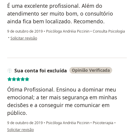
É uma excelente profissional. Além do
atendimento ser muito bom, o consultório
ainda fica bem localizado. Recomendo.
9 de outubro de 2019
•
Psicóloga Andréia Piccinin
•
Consulta Psicologia
na opinião do utilizador Sua conta foi excluída
•
Solicitar revisão
Sua conta foi excluída
Opinião Verificada
Ótima Profissional. Ensinou a dominar meu
emocional; a ter mais segurança em minhas
decisões e a conseguir me comunicar em
público.
9 de outubro de 2019
•
Psicóloga Andréia Piccinin
•
Psicoterapia
•
na opinião do utilizador Sua conta foi excluída
Solicitar revisão