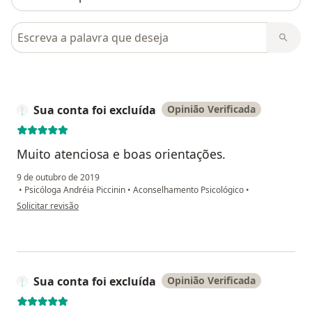
Pesquisar em opiniões
Sua conta foi excluída
Opinião Verificada
Muito atenciosa e boas orientações.
9 de outubro de 2019
•
Psicóloga Andréia Piccinin
•
Aconselhamento Psicológico
•
na opinião do utilizador Sua conta foi excluída
Solicitar revisão
Sua conta foi excluída
Opinião Verificada