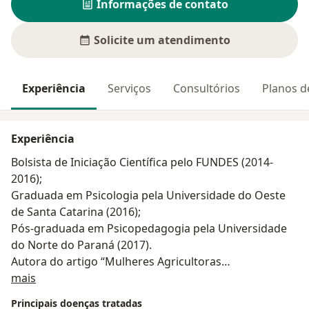
Informações de contato
Solicite um atendimento
Experiência
Serviços
Consultórios
Planos d
Experiência
Bolsista de Iniciação Científica pelo FUNDES (2014-
2016);
Graduada em Psicologia pela Universidade do Oeste
de Santa Catarina (2016);
Pós-graduada em Psicopedagogia pela Universidade
do Norte do Paraná (2017).
Autora do artigo “Mulheres Agricultoras
Sobre mim
Contemporâneas: Uma Questão de Gênero”,
mais
publicado na revista eletrônica "A Pesquisa em
Principais doenças tratadas