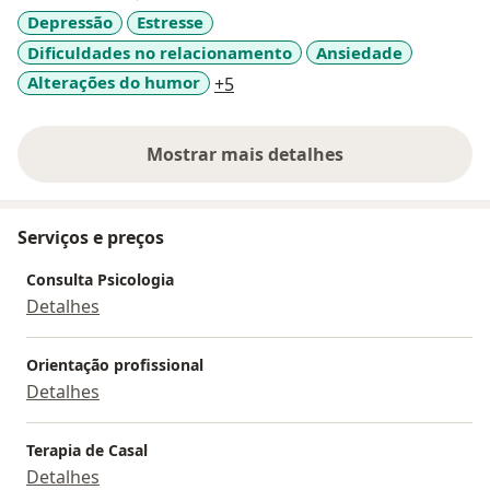
Psicologia em Foco", Editora Atena e "O Ciúme: Suas
Depressão
Estresse
Causas e Consequências nos Relacionamentos
Dificuldades no relacionamento
Ansiedade
Conjugais" , publicado no site Psicologado.
a11y_sr_more_diseases
Alterações do humor
+5
Mostrar mais detalhes
sobre a experiência
Serviços e preços
Consulta Psicologia
Detalhes
Orientação profissional
Detalhes
Terapia de Casal
Detalhes