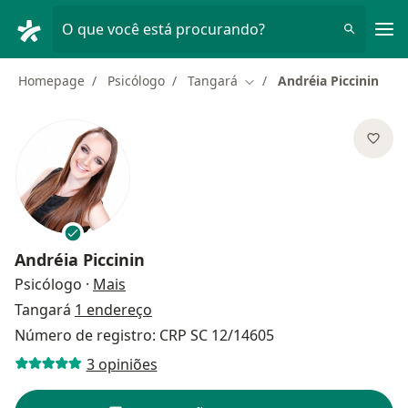
Men
O que você está procurando?
Homepage
Psicólogo
Tangará
Andréia Piccinin
Mudar de cidade
Andréia Piccinin
sobre as especializações
Psicólogo
·
Mais
Tangará
1 endereço
Número de registro: CRP SC 12/14605
3 opiniões