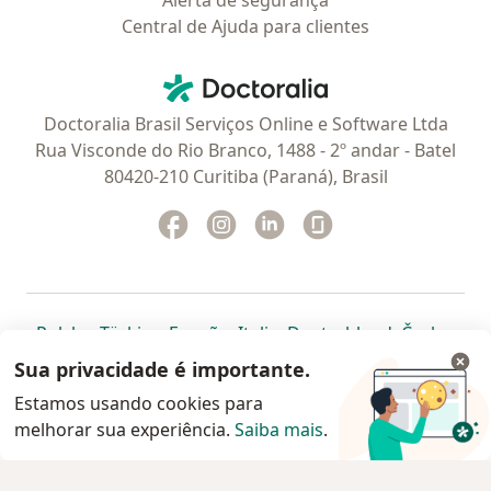
Alerta de segurança
Central de Ajuda para clientes
Contato
Doctoralia - Homepage
Doctoralia Brasil Serviços Online e Software Ltda
Rua Visconde do Rio Branco, 1488 - 2º andar - Batel
80420-210 Curitiba (Paraná), Brasil
Facebook
abre num novo separador
Instagram
abre num novo separador
Linkedin
abre num novo separad
Glassdoor
abre num novo se
abre num novo separador
abre num novo separador
abre num novo separador
abre num novo separado
abre num n
abre
Polska
,
Türkiye
,
España
,
Italia
,
Deutschland
,
Česko
,
abre num novo separador
abre num novo separador
abre num novo separador
abre num novo separa
abre num no
abre n
Portugal
,
México
,
Chile
,
Brasil
,
Argentina
,
Perú
,
Sua privacidade é importante.
abre num novo separad
Colombia
Estamos usando cookies para
melhorar sua experiência.
www.doctoralia.com.br © 2026 - Agende agora sua
Saiba mais
.
consulta