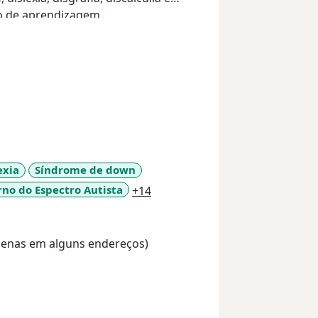
o de aprendizagem.
exia
Síndrome de down
a11y_sr_more_diseases
rno do Espectro Autista
+14
Apenas em alguns endereços)