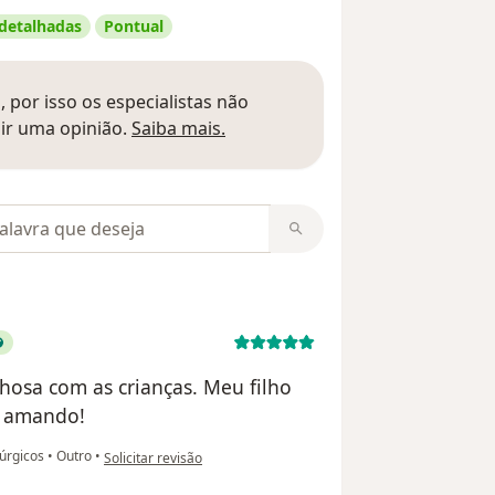
 detalhadas
Pontual
 por isso os especialistas não
Saber mais sobre pareceres
ir uma opinião.
Saiba mais.
m opiniões
hosa com as crianças. Meu filho
 amando!
na opinião do utilizador Leticia Valentw
rúrgicos
•
Outro
•
Solicitar revisão