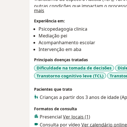
outras condições que impactam o process
Sobre mim
mais
Experiência em:
Psicopedagogia clinica
Mediação pei
Acompanhamento escolar
Intervenção em aba
Principais doenças tratadas
Dificuldade na tomada de decisões
Disl
Transtorno cognitivo leve (TCL)
Transto
Pacientes que trato
Crianças a partir dos 3 anos de idade (
Formatos de consulta
Presencial
Ver locais (1)
Consulta por vídeo
Ver calendário online