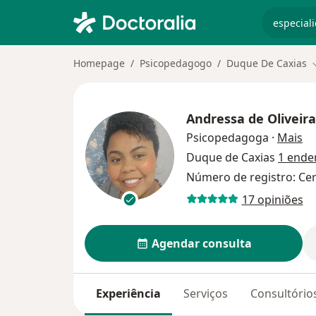
especiali
Homepage
Psicopedagogo
Duque De Caxias
Andressa de Oliveir
so
Psicopedagoga
·
Mais
Duque de Caxias
1 ende
Número de registro: Ce
17 opiniões
Agendar consulta
Experiência
Serviços
Consultório