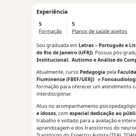
Experiência
5
5
Formação
Planos de saúde aceitos
Sou graduada em
Letras – Português e Li
do Rio de Janeiro (UFRJ)
. Possuo pós-gra
Institucional
,
Autismo e Análise do Com
Atualmente, curso
Pedagogia
pela
Faculda
Fluminense (FBEF/UERJ)
e
Fonoaudiolog
formação para oferecer um atendimento ca
interdisciplinar.
Atuo no acompanhamento psicopedagógi
e idosos
, com
especial dedicação ao públi
trabalho é voltado para a avaliação e inter
aprendizagem e dos transtornos do neuro
Transtorno do Espectro Autista (TEA), TDAH, d