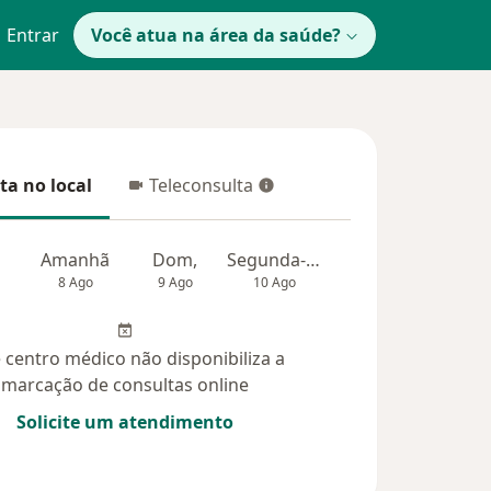
Entrar
Você atua na área da saúde?
ta no local
Teleconsulta
 no local
Teleconsulta
Amanhã
Dom,
Segunda-feira
Ter,
Qua
8 Ago
9 Ago
10 Ago
11 Ago
12 Ag
 centro médico não disponibiliza a
marcação de consultas online
Solicite um atendimento