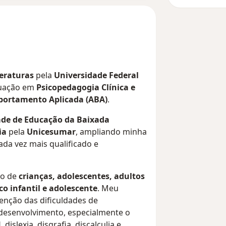
teraturas
pela
Universidade Federal
duação em
Psicopedagogia Clínica e
portamento Aplicada (ABA)
.
de de Educação da Baixada
ia
pela
Unicesumar
, ampliando minha
da vez mais qualificado e
co de
crianças, adolescentes, adultos
co infantil e adolescente
. Meu
venção das dificuldades de
desenvolvimento, especialmente o
islexia, disgrafia, discalculia e