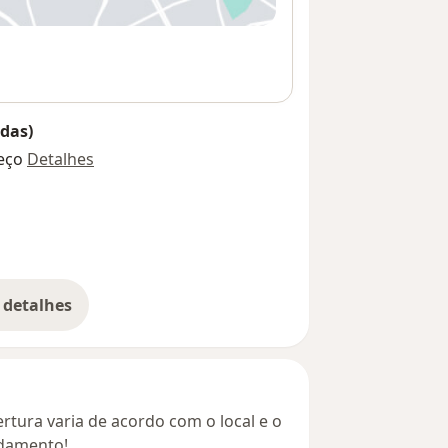
das)
eço
Detalhes
 detalhes
bre o endereço
rtura varia de acordo com o local e o
ndamento!