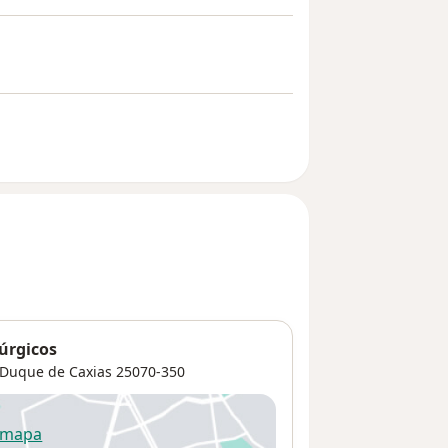
rúrgicos
Duque de Caxias
25070-350
 mapa
re num novo separador